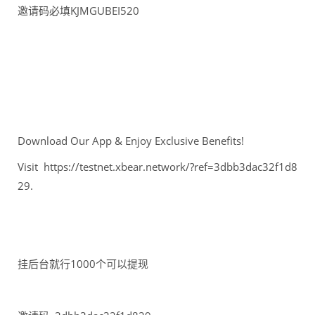
邀请码必填KJMGUBEI520
Download Our App & Enjoy Exclusive Benefits!
Visit https://testnet.xbear.network/?ref=3dbb3dac32f1d8
29.
挂后台就行1000个可以提现