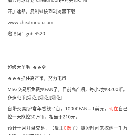
加入月球计划 Cheatmoon挖月亮币CTM
开加速器，复制链接到浏览器下载
www.cheatmoon.com
邀请码：gubei520
超级大羊毛 🔥🔥💎
🔥🔥🔥抓住高产币，努力屯币
MSG交易所免费挖FAN了，目前高产期，每小时挖3200币。
多多屯币[烟花][烟花][烟花]
自带交易所!常年看线平台，10000FAN＝1美元，
现在
自己
挖一天能挖30万币，相当于210元，
预计十月开盘交易，（反正
0撸
了）抓紧时间来挖他一千万