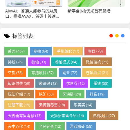
AivyAI：普通人能参与的AI风
新平台0撸优米首码爬墙
口，零撸AVAX，首码上线速度
上车！
标签列表
首码 (467)
零撸 (64)
手机兼职 (17)
项目 (78)
排线 (26)
卷轴 (33)
卷轴模式 (64)
微信挂机 (21)
空投 (55)
零撸项目 (37)
副业 (72)
卷轴项目 (21)
知识付费 (59)
邀请码 (13)
优惠券 (12)
赚钱 (88)
玩法介绍 (17)
挖矿 (53)
区块链 (24)
抖音 (19)
注册下载 (15)
天狮新零售 (18)
乐买买 (14)
天狮新零售消息 (13)
天狮新零售介绍 (14)
挂机项目 (27)
去中心化 (14)
全民砸蛋 (12)
游戏搬砖 (58)