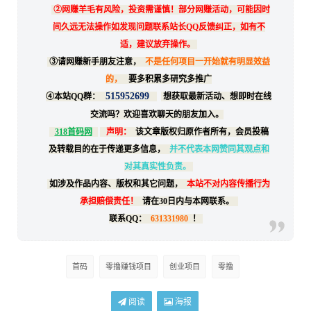
②网赚羊毛有风险，投资需谨慎！部分网赚活动，可能因时
间久远无法操作如发现问题联系站长QQ反馈纠正，如有不
适，建议放弃操作。
③请网赚新手朋友注意，
不是任何项目一开始就有明显效益
的，
要多积累多研究多推广
515952699
④本站QQ群：
想获取最新活动、想即时在线
交流吗？欢迎喜欢聊天的朋友加入。
318首码网
声明：
该文章版权归原作者所有，会员投稿
及转载目的在于传递更多信息，
并不代表本网赞同其观点和
对其真实性负责。
如涉及作品内容、版权和其它问题，
本站不对内容传播行为
承担赔偿责任！
请在30日内与本网联系。
联系QQ：
631331980
！
首码
零撸赚钱项目
创业项目
零撸
阅读
海报