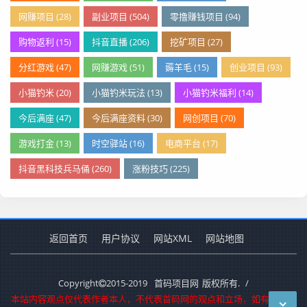
网赚项目 (28)
副业项目 (504)
零撸赚钱项目 (94)
购物返利 (15)
抖音直播 (206)
挖矿项目 (27)
分红游戏 (47)
网赚游戏 (51)
薅羊毛 (15)
创业项目 (93)
小猫钓米 (20)
小猫钓米玩法 (13)
小猫钓米福利 (14)
今后满座 (47)
今后满座资料 (30)
网创项目 (70)
游戏打金 (13)
时空驿站 (16)
电商平台 (17)
抖音黑科技兵马俑 (260)
涨粉技巧 (225)
返回首页
用户协议
网站XML
网站地图
Copyright
2015-2019
首码项目网
版权所有.
/
本站内容观点仅代表作者本人，不代表首码网的观点和立场，如有侵犯您