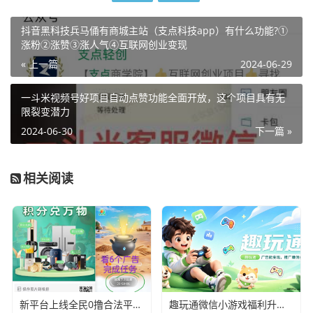
抖音黑科技兵马俑有商城主站（支点科技app）有什么功能?①
涨粉②涨赞③涨人气④互联网创业变现
« 上一篇
2024-06-29
一斗米视频号好项目自动点赞功能全面开放，这个项目具有无
限裂变潜力
2024-06-30
下一篇 »
相关阅读
新平台上线全民0撸合法平台6个广告滑落模式
趣玩通微信小游戏福利升级！新人红包+每日红包人人有份，零门槛上手