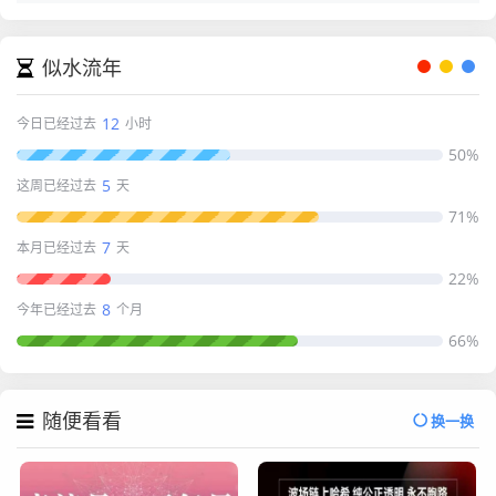
似水流年
12
今日已经过去
小时
50%
5
这周已经过去
天
71%
7
本月已经过去
天
22%
8
今年已经过去
个月
66%
随便看看
换一换