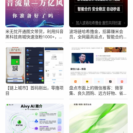
米无忧开通图文带货，利用抖音
波场链哈希撸金，招募赚米会
黑科技商城快速涨粉1000+，单
员，全网最高返点，智能合约，
日变现2W！
自动秒返！
【链上城市】首码刚出，零撸项
盘点市面上的微信推客：微享
目
集、良久团购、远方好物、省心
说、九鼎私域、中国优选几大平
台的分析