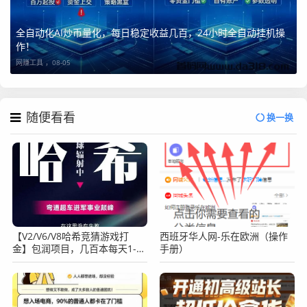
全自动化AI炒币量化，每日稳定收益几百，24小时全自动挂机操
作！
网赚工具 ，
08-05
随便看看
换一换
【V2/V6/V8哈希竞猜游戏打
西班牙华人网-乐在欧洲（操作
金】包润项目，几百本每天1-5
手册）
倍，24小时自动挂机！