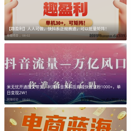
【趣盈利】人人可做，快抖系正规赛道，可以批量矩阵！
卷轴项目 ，
08-02
米无忧开通图文带货，利用抖音黑科技商城快速涨粉1000+，单
日变现2W！
网赚经验 ，
08-01