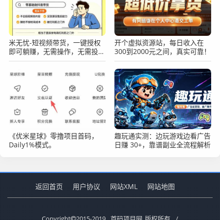
米无忧-短视频带货，一键授权
开个虚拟资源站，每日收入在
即可躺赚，无需操作，无需投
300到2000元之间，真实可靠！
资，0撸绿色正规！
《优米星球》零撸项目首码，
趣玩通实测：边玩游戏边看广告
Daily1%模式。
日赚 30+，靠谱副业全流程解析
返回首页
用户协议
网站XML
网站地图
Copyright
2015-2019
首码项目网
版权所有.
/