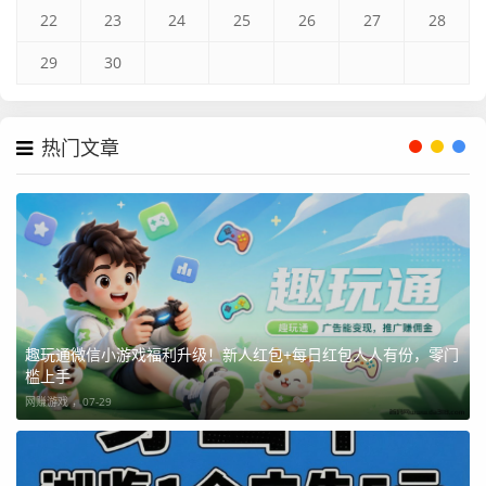
22
23
24
25
26
27
28
29
30
热门文章
趣玩通微信小游戏福利升级！新人红包+每日红包人人有份，零门
槛上手
网赚游戏 ，
07-29