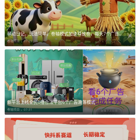
萌动日记，玩法简单，卷轴模式加速释放卷，每天7个广告。
卷轴项目 ，
07-29
新平台上线全民0撸合法平台6个广告滑落模式
卷轴项目 ，
07-31