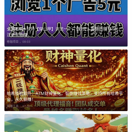
全网首码➕扶持【穿山甲】浏览一个广告5元，亲测日赚150元，
注册就能赚。
卷轴项目 ，
08-03
哈希挂机软件：ATM财神量化，智能赚钱策略，支持所有哈希平
台，永久躺赚！
网赚工具 ，
07-30