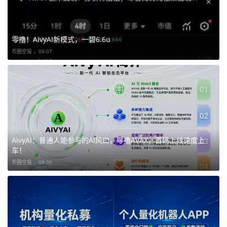
零撸！AivyAI新模式，一碧6.6u
币圈空投 ，
08-07
AivyAI：普通人能参与的AI风口，零撸AVAX，首码上线速度上
车！
币圈空投 ，
08-06