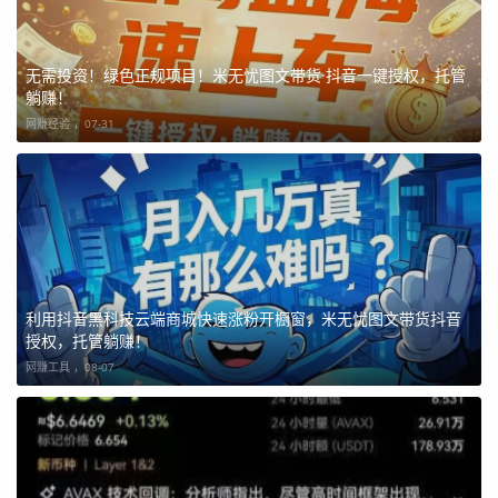
无需投资！绿色正规项目！米无忧图文带货·抖音一键授权，托管
躺赚！
网赚经验 ，
07-31
利用抖音黑科技云端商城快速涨粉开橱窗，米无忧图文带货抖音
授权，托管躺赚！
网赚工具 ，
08-07