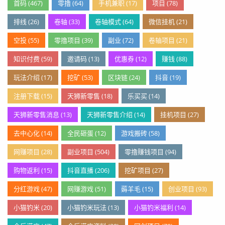
首码 (467)
零撸 (64)
手机兼职 (17)
项目 (78)
排线 (26)
卷轴 (33)
卷轴模式 (64)
微信挂机 (21)
空投 (55)
零撸项目 (39)
副业 (72)
卷轴项目 (21)
知识付费 (59)
邀请码 (13)
优惠券 (12)
赚钱 (88)
玩法介绍 (17)
挖矿 (53)
区块链 (24)
抖音 (19)
注册下载 (15)
天狮新零售 (18)
乐买买 (14)
天狮新零售消息 (13)
天狮新零售介绍 (14)
挂机项目 (27)
去中心化 (14)
全民砸蛋 (12)
游戏搬砖 (58)
网赚项目 (28)
副业项目 (504)
零撸赚钱项目 (94)
购物返利 (15)
抖音直播 (206)
挖矿项目 (27)
分红游戏 (47)
网赚游戏 (51)
薅羊毛 (15)
创业项目 (93)
小猫钓米 (20)
小猫钓米玩法 (13)
小猫钓米福利 (14)