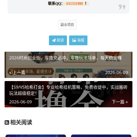
联系QQ：
631331980
！
副业项目
阅读
海报
2026时尚创业街，零撸党必冲，零撸玩法简单，每天稳定赚
« 上一篇
2026-06-09
【S9/VS哈希打金】专业哈希挂机策略，免费收徒中，实战搬砖
玩法超级稳定！
2026-06-09
下一篇 »
相关阅读