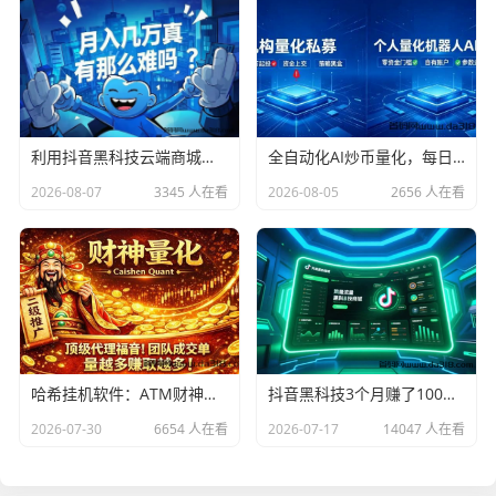
利用抖音黑科技云端商城快速涨粉开橱窗，米无忧图文带货抖音授权，托管躺赚！
全自动化AI炒币量化，每日稳定收益几百，24小时全自动挂机操作！
2026-08-07
3345 人在看
2026-08-05
2656 人在看
哈希挂机软件：ATM财神量化，智能赚钱策略，支持所有哈希平台，永久躺赚！
抖音黑科技3个月赚了100万，普通人逆袭的机会，你抓住了吗？
2026-07-30
6654 人在看
2026-07-17
14047 人在看