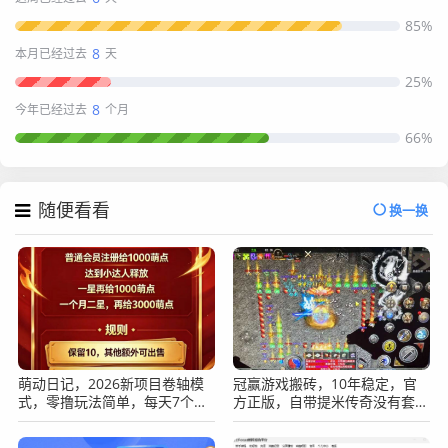
85%
8
本月已经过去
天
25%
8
今年已经过去
个月
66%
随便看看
换一换
萌动日记，2026新项目卷轴模
冠赢游戏搬砖，10年稳定，官
式，零撸玩法简单，每天7个广
方正版，自带提米传奇没有套路
告。
长期稳定吃肉