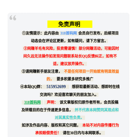
免责声明
①友情提示：此内容由
318首码网
会员自行发布，后续项目
动态会在评论区更新，如有疑问，请下方留言。
②网赚羊毛有风险，投资需谨慎！部分网赚活动，可能因时
间久远无法操作如发现问题联系站长QQ反馈纠正，如有不
适，建议放弃操作。
③请网赚新手朋友注意，
不是任何项目一开始就有明显效益
的，
要多积累多研究多推广
515952699
④本站QQ群：
想获取最新活动、想即时在线
交流吗？欢迎喜欢聊天的朋友加入。
318首码网
声明：
该文章版权归原作者所有，会员投稿
及转载目的在于传递更多信息，
并不代表本网赞同其观点和
对其真实性负责。
如涉及作品内容、版权和其它问题，
本站不对内容传播行为
承担赔偿责任！
请在30日内与本网联系。