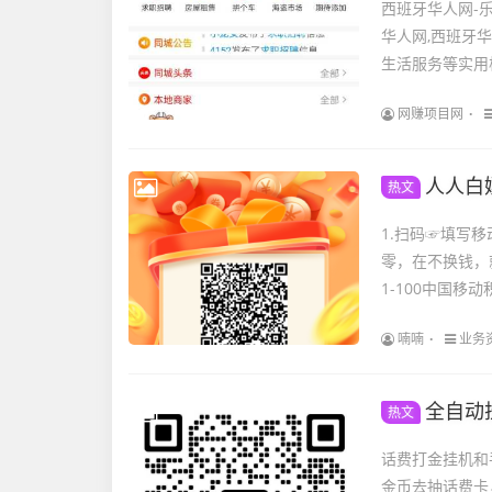
西班牙华人网-
华人网,西班牙华
生活服务等实用板
网赚项目网
人人白嫖
热文
1.扫码☞填写
零，在不换钱，
1-100中国移
喃喃
业务
全自动
热文
话费打金挂机和
金币去抽话费卡