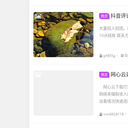
抖音评
热文
大量招人招团。
10点结账 联系方式电
g4805g
业
网心云
热文
网心云下载打造
网络来赚取收入
设备情况快速选
mm8828118