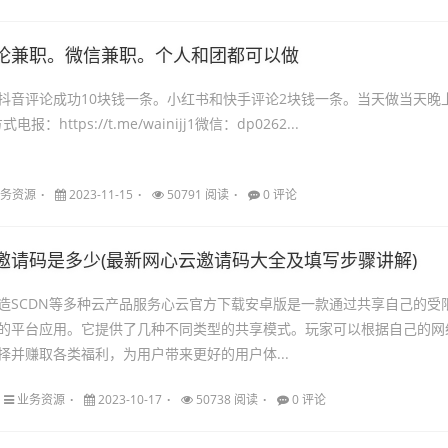
论兼职。微信兼职。个人和团都可以做
抖音评论成功10块钱一条。小红书和快手评论2块钱一条。当天做当天晚
报：https://t.me/wainijj1微信：dp0262...
务资源
2023-11-15
50791 阅读
0 评论
邀请码是多少(最新网心云邀请码大全及填写步骤讲解)
SCDN等多种云产品服务心云官方下载安卓版是一款通过共享自己的受
的平台应用。它提供了几种不同类型的共享模式。玩家可以根据自己的网
择并赚取各类福利，为用户带来更好的用户体...
业务资源
2023-10-17
50738 阅读
0 评论