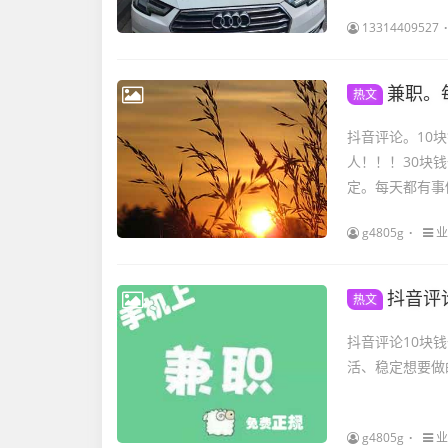
13314409527
兼职。每
热文
抖音评论。10
人！！！30块
定。每天都有事做
g4805g
业
抖音评
热文
抖音评论10块
活、稳定想要做的加
g4805g
业