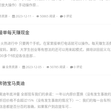
放大操作）手动操作原...
务资源
2023-12-11
50865 阅读
0 评论
接单每天赚现金
目火热进行中 只要两个手机，在家里接单打电话就可以操作。每天赚生活
0适合宝妈，兼职，大学生创业等有想法的还可以用来起模式，搞培训目前义乌
0多个❗欢迎各信息部...
业务资源
2023-12-05
50785 阅读
0 评论
奔驰宝马奥迪
奥迪年底冲量 全部现车我们的承诺：一年以内原价置换（没有发生事故的
折旧价格不会超过15%（没有发生事故的情况下）一：我们的每一台车所
信息都是百分百的准确，如果客户到店提车可...