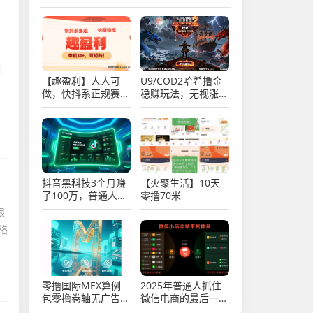
上
【趣盈利】人人可
U9/COD2哈希撸金
做，快抖系正规赛
稳赚玩法，无视涨跌
道，可以批量矩阵！
每天润trx，实操教
程！
抖音黑科技3个月赚
【火聚生活】10天
了100万，普通人逆
零撸70米
袭的机会，你抓住了
限
吗？
络
零撸国际MEX算例
2025年普通人抓住
包零撸卷轴无广告
微信电商的最后一次
一/键领取
机会，微信推客（中