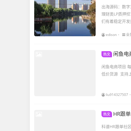
出海源码：数字
理财类LP质押
们有着稳定开发
edison
业
闲鱼电
热文
闲鱼电商项目 每
低价货源 支持上
liu914327507
HR跟
热文
科谱HR跟单社区的