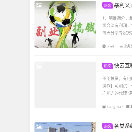
暴利又正
热文
1、项目简介：
规合法有利润，
每天分享专家方案
pmd
业务
快云互
热文
不用投资，有电
操作】可测试！代理
广能力的代理 佣金
xiangmu
各类系统
热文