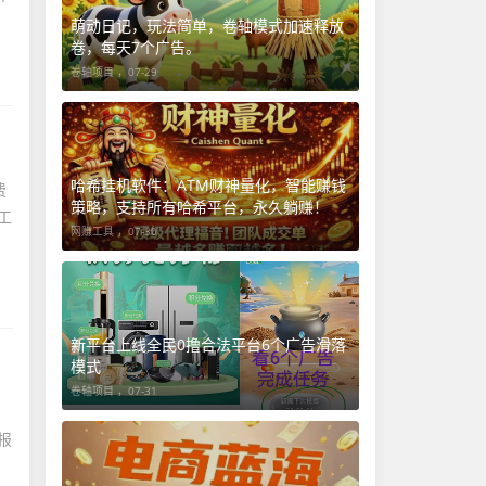
萌动日记，玩法简单，卷轴模式加速释放
卷，每天7个广告。
卷轴项目 ，
07-29
哈希挂机软件：ATM财神量化，智能赚钱
费
策略，支持所有哈希平台，永久躺赚！
工
网赚工具 ，
07-30
新平台上线全民0撸合法平台6个广告滑落
模式
卷轴项目 ，
07-31
报