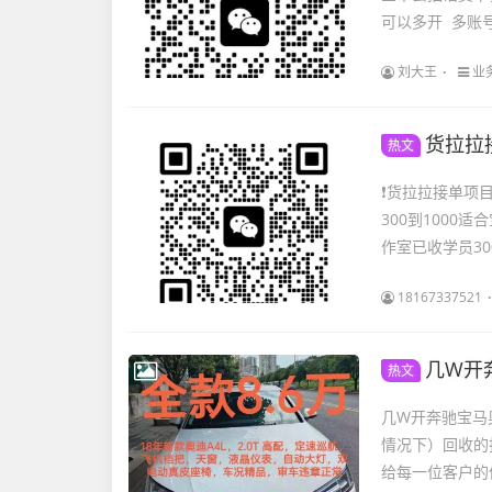
可以多开 多账号
刘大王
业
货拉拉
热文
❗货拉拉接单项
300到100
作室已收学员300
18167337521
几W开
热文
几W开奔驰宝马
情况下）回收的
给每一位客户的