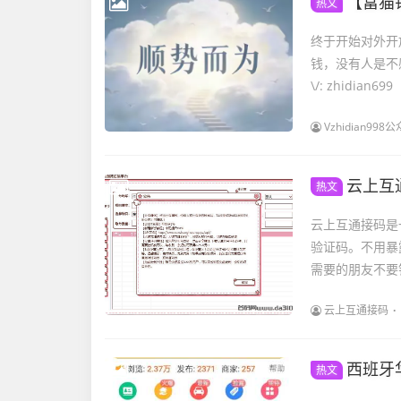
【富猫
热文
终于开始对外开
钱，没有人是不
\/: zhidi
Vzhidian9
云上互
热文
云上互通接码是
验证码。不用暴
需要的朋友不要
云上互通接码
西班牙
热文