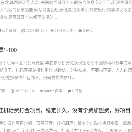
乐在欧洲,西班牙华人网: 是面向西班牙华人的综合信息交流平台,汇聚西班
人社区的多重功能.网站涵盖西班牙租房,招聘求职,旅游出行,留学移民政策
块,是西班牙华人畅享生活的...
业务资源
2024-09-22
28930 阅读
0 评论
1-100
移动手机号☞立马到账微信 年底移动积分兑换现金活动中国移动积分年底清
就没了，扫码直接兑换秒到账 💰微信一分钟搞定，不要白不要，人人白嫖
动积分兑换微信红包到账，扫码兑换微信红...
资源
2023-12-18
50687 阅读
0 评论
挂机话费打金项目，稳定长久，没有学费加盟费，好项目不割韭菜
手动操作项目介绍：项目原理：挂机原理：脚本全自动挂机打金币，然后
，1080w金币可以抽一次话费卡，抽卡必中100元话费卡，变现95元（脚