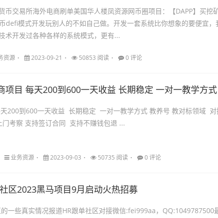
货币交易所海外电商刷单美国华人楼凤资源网币圈项目：【DAPP】买挖
挖币defi模式开发玩别人的不如自己做。开发一套系统比你想象的要便宜，
技术开发过各种各样的系统模式，更有...
务资源
2023-09-21
50853 阅读
0 评论
商项目 每天200到600一天收益 长期稳定 一对一教学方式
天200到600一天收益 长期稳定 一对一教学方式 教养号 教对标领域 对
门考察 支持签订合同 支持不赚钱包退 ...
业务资源
2023-09-03
50735 阅读
0 评论
单社区2023黑马项目9月启动火热招募
一些真实情况报道HR跟单社区对接微信:fei999aa，QQ:1049787500