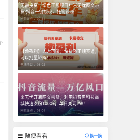
无需投资！绿色正规项目！米无忧图文带
货·抖音一键授权，托管躺赚！
网赚经验 ，
07-31
个
【趣盈利】人人可做，快抖系正规赛道，
可以批量矩阵！
卷轴项目 ，
08-02
米无忧开通图文带货，利用抖音黑科技商
城快速涨粉1000+，单日变现2W！
网赚经验 ，
08-01
随便看看
换一换