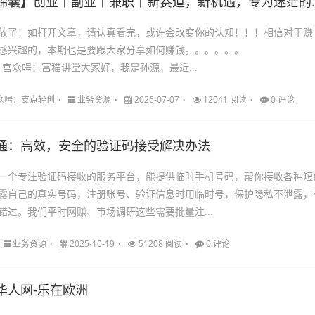
锦囊】创业丨副业丨兼职丨新赛道，新机遇，专为迷茫的你准备！
放了！如打开文章，请认真看完，或许会改变你的认知！！！ 相信对于赚
感兴趣的，本期也是要跟大家分享如何赚钱。。。。。。
an699 宫众呺：富猫讲堂大家好，我是孙源，最近...
98公众呺：支点轻创
业务资源
2026-07-07
12041 阅读
0 评论
通：高效，安全的验证码接受解决办法
一个专注验证码接收的服务平台，能提供临时手机号码，帮你接收各种短
露自己的真实号码，注册账号、验证信息时用临时号，保护隐私不泄露，
错过。我们平时网赚、市场调研这些需要批量注...
业务资源
2025-10-19
51208 阅读
0 评论
华人网-乐在欧洲