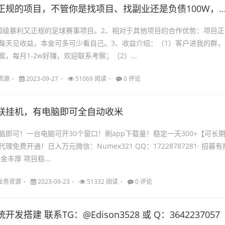
规的项目，不管你是找项目、找副业还是负债100W，都来这里上岸吧！！
超级暴利又正规的足球赛事项目。2、相对于其他项目的合作优势：项目正
每天见收益，本金可多可少看自己。3、收益介绍：（1）客户进我的群，
，每月1-2w好赚，欢迎联系考察；（2）...
资源
2023-09-27
51069 阅读
0 评论
联挂机，有电脑即可全自动收米
脑即可！一台电脑可开30个窗口！刷app下载量！稳定一天300+【可长
免费开通！日入万元微信：Numex321 QQ：17228787281· 招募有
丰厚 项目稳...
业务资源
2023-09-23
51332 阅读
0 评论
开发搭建 联系TG：@Edison3528 或 Q：3642237057