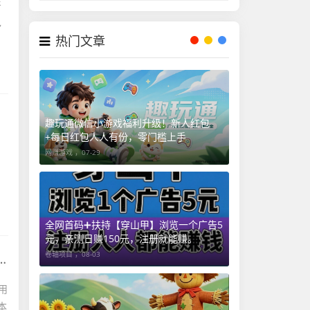
牙
,
热门文章
趣玩通微信小游戏福利升级！新人红包
+每日红包人人有份，零门槛上手
网赚游戏 ，
07-29
全网首码➕扶持【穿山甲】浏览一个广告5
元，亲测日赚150元，注册就能赚。
卷轴项目 ，
08-03
用
本