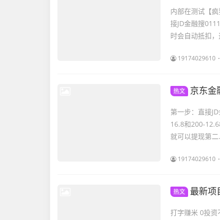
内部在测试【疯
接JD金融搜01
时会自动抵扣，这
19174029610
京东金
热文
第一步：直接JD金
16.8和200
就可以提现第二..
19174029610
最新项
热文
打字赚米 0投资不推广 一天100-500米 佣金日结每天提现 真正撸不推广就可以月入过万的