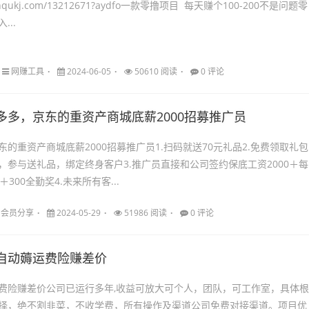
r.lianqukj.com/13212671?aydfo一款零撸项目 每天赚个100-200不是问题零
...
网赚工具
2024-06-05
50610 阅读
0 评论
多多，京东的重资产商城底薪2000招募推广员
的重资产商城底薪2000招募推广员1.扫码就送70元礼品2.免费领取礼包
，参与送礼品，绑定终身客户3.推广员直接和公司签约保底工资2000＋每
300全勤奖4.未来所有客...
会员分享
2024-05-29
51986 阅读
0 评论
自动薅运费险赚差价
费险赚差价公司已运行多年,收益可放大可个人，团队，可工作室，具体根
择，绝不割韭菜，不收学费，所有操作及渠道公司免费对接渠道。项目优