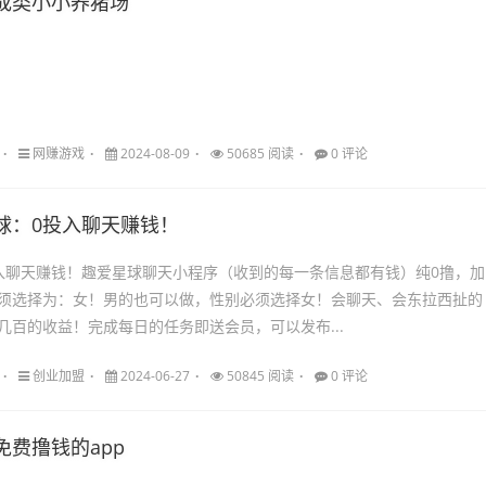
成类小小养猪场
网赚游戏
2024-08-09
50685 阅读
0 评论
球：0投入聊天赚钱！
入聊天赚钱！趣爱星球聊天小程序（收到的每一条信息都有钱）纯0撸，加
须选择为：女！男的也可以做，性别必须选择女！会聊天、会东拉西扯的
几百的收益！完成每日的任务即送会员，可以发布...
创业加盟
2024-06-27
50845 阅读
0 评论
免费撸钱的app