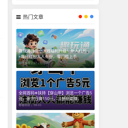
热门文章
趣玩通微信小游戏福利升级！新人红包
+每日红包人人有份，零门槛上手
网赚游戏 ，
07-29
全网首码➕扶持【穿山甲】浏览一个广告5
元，亲测日赚150元，注册就能赚。
卷轴项目 ，
08-03