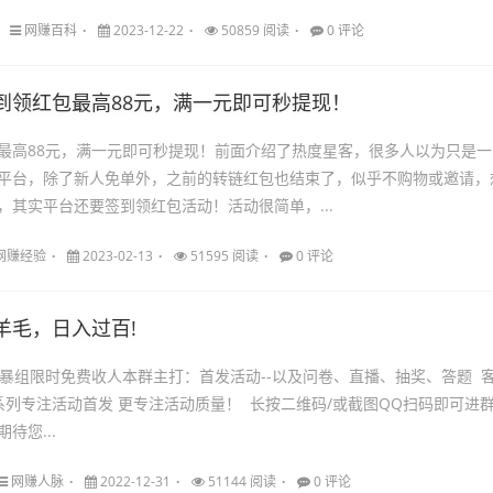
网赚百科
2023-12-22
50859 阅读
0 评论
到领红包最高88元，满一元即可秒提现！
最高88元，满一元即可秒提现！前面介绍了热度星客，很多人以为只是一
平台，除了新人免单外，之前的转链红包也结束了，似乎不购物或邀请，
，其实平台还要签到领红包活动！活动很简单，...
网赚经验
2023-02-13
51595 阅读
0 评论
羊毛，日入过百!
粗暴组限时免费收人本群主打：首发活动--以及问卷、直播、抽奖、答题 
一系列专注活动首发 更专注活动质量！ 长按二维码/或截图QQ扫码即可进
待您...
网赚人脉
2022-12-31
51144 阅读
0 评论