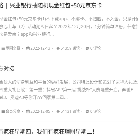
略 | 兴业银行抽随机现金红包+50元京东卡
现金红包+50元京东卡(1)不下载app、不绑卡、不扫脸，不入金，只是开
放心上车（2）活动期即日起至2022年12月20日，1分钟简单注册，任意
是爱南宁app和兴业银行...
币圈空投
2022-12-13
51359 阅读
0 评论
方对接
合伙人的切身利益和平台的更好发展，公司特此设计和策划了豪华大礼及
四重大礼巨献：第一重：抖省APP第一届“挑战杯”大赛隆重开启，奔驰E
l3、奥迪A3等你开???回家第二重...
会员分享
2022-12-05
51131 阅读
0 评论
有疯狂星期四，我们有疯狂理财星期二！