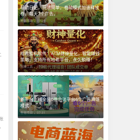
萌动日记，玩法简单，卷轴模式加速释放
卷，每天7个广告。
卷轴项目 ，
07-29
哈希挂机软件：ATM财神量化，智能赚钱
二
策略，支持所有哈希平台，永久躺赚！
网赚工具 ，
07-30
新平台上线全民0撸合法平台6个广告滑落
模式
卷轴项目 ，
07-31
账
。