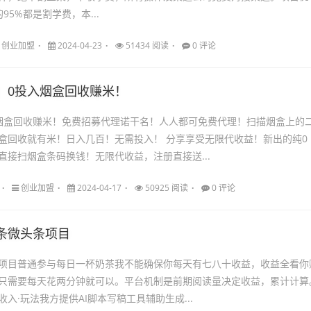
95%都是割学费，本...
创业加盟
2024-04-23
51434 阅读
0 评论
：0投入烟盒回收赚米！
烟盒回收赚米！免费招募代理诺干名！人人都可免费代理！扫描烟盒上的
盒回收就有米！日入几百！无需投入！ 分享享受无限代收益！新出的纯0
直接扫烟盒条码换钱！无限代收益，注册直接送...
创业加盟
2024-04-17
50925 阅读
0 评论
条微头条项目
项目普通参与每日一杯奶茶我不能确保你每天有七八十收益，收益全看你
只需要每天花两分钟就可以。平台机制是前期阅读量决定收益，累计计算
入·玩法我方提供AI脚本写稿工具辅助生成...