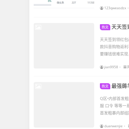
123qweasdzx
天天签
热文
天天签到领红包
款抖音购物返利
要赚钱很难实现
jian9958
最强薅
热文
Q区•内部首发
服 口令 等等
首发粗暴内部组期
duanwenjie