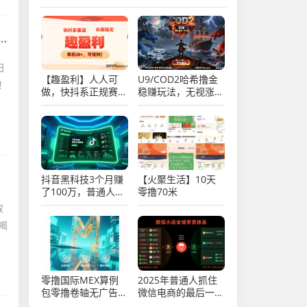
日
【趣盈利】人人可
U9/COD2哈希撸金
！
做，快抖系正规赛
稳赚玩法，无视涨跌
道，可以批量矩阵！
每天润trx，实操教
程！
抖音黑科技3个月赚
【火聚生活】10天
了100万，普通人逆
零撸70米
袭的机会，你抓住了
取
吗？
喝
零撸国际MEX算例
2025年普通人抓住
包零撸卷轴无广告
微信电商的最后一次
一/键领取
机会，微信推客（中