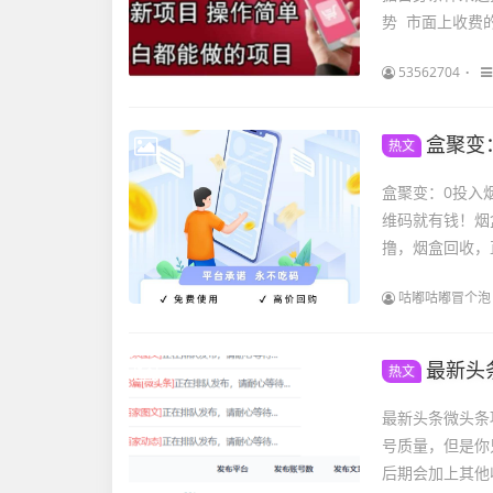
势 市面上收费的
53562704
盒聚变
热文
盒聚变：0投入
维码就有钱！烟
撸，烟盒回收，
咕嘟咕嘟冒个泡
最新头
热文
最新头条微头条
号质量，但是你
后期会加上其他收