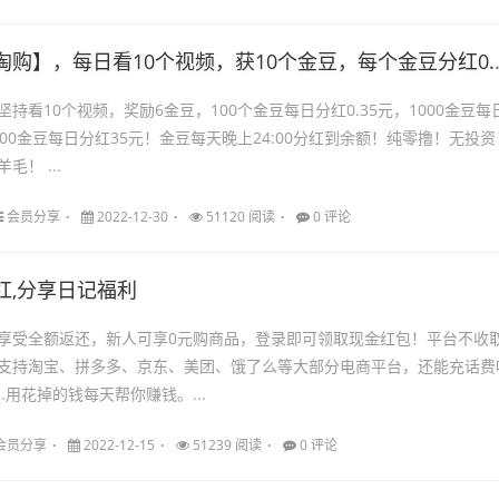
，每日看10个视频，获10个金豆，每个金豆分红0.0035元，满0.1元可提现！纯零撸，无充值入口。
持看10个视频，奖励6金豆，100个金豆每日分红0.35元，1000金豆每
0000金豆每日分红35元！金豆每天晚上24:00分红到余额！纯零撸！无投资
！ ...
会员分享
2022-12-30
51120 阅读
0 评论
红,分享日记福利
享受全额返还，新人可享0元购商品，登录即可领取现金红包！平台不收
支持淘宝、拼多多、京东、美团、饿了么等大部分电商平台，还能充话费
用花掉的钱每天帮你赚钱。...
会员分享
2022-12-15
51239 阅读
0 评论