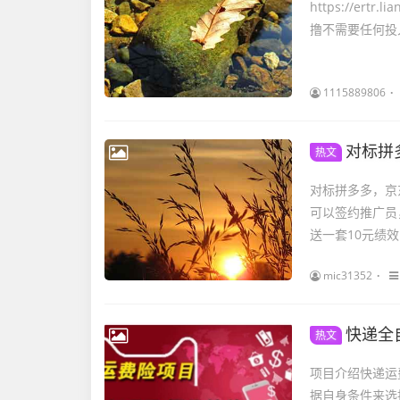
https://ert
撸不需要任何投入
1115889806
对标拼
热文
对标拼多多，京东
可以签约推广员
送一套10元绩效＋
mic31352
快递全
热文
项目介绍快递运
据自身条件来选