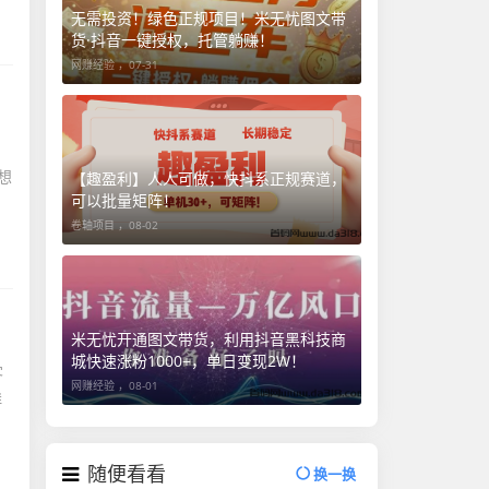
无需投资！绿色正规项目！米无忧图文带
货·抖音一键授权，托管躺赚！
网赚经验 ，
07-31
想
【趣盈利】人人可做，快抖系正规赛道，
可以批量矩阵！
卷轴项目 ，
08-02
米无忧开通图文带货，利用抖音黑科技商
城快速涨粉1000+，单日变现2W！
客
网赚经验 ，
08-01
群
随便看看
换一换