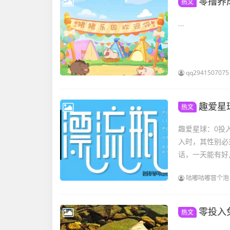
零撸养
热文
...
qq2941507075
趣爱星
热文
趣爱星球：0投
入时，其性别必
话，一天能有好
咕嘟咕嘟冒个泡
零投入
热文