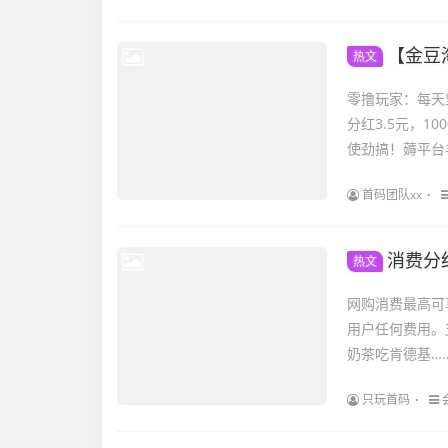
【金豆淘购】
热文
零撸玩家：每天坚
分红3.5元，1
使劲搞！薅平台羊毛
首码团队xx
消费分
热文
网购消费最高可
用户任何费用。
奶茶吃肯德基……
只玩首码