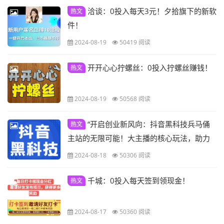
洽谈：0投入每天3元！夕拾旗下的新软
热文
件！
2024-08-19
50419 阅读
开开心心拧螺丝：0投入拧螺丝赚钱！
热文
2024-08-19
50568 阅读
“开启创业新风向：抖音黑科技兵马俑
热文
主站的无限可能！大主播的核心玩法，助力
你的创业之路！”
2024-08-18
50306 阅读
千城：0投入每天签到领现金！
热文
2024-08-17
50360 阅读