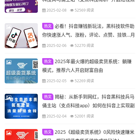
财富之旅”
2025-02-08
52569 阅读
必看！抖音赚钱新玩法，黑科技软件助
热文
你快速涨人气、涨粉，评论、点赞、挂铁…月
入几万不是梦！
2025-02-06
52270 阅读
2025年最火爆的超级卖货系统：躺赚
热文
模式，推荐六人开启财富自由
2025-02-05
52269 阅读
揭秘：从新手到网红，抖音黑科技兵马
热文
俑主站（支点科技app）如何在抖音上实现副
业收入最大化
2025-02-04
52001 阅读
2025《超级卖货系统》0风险快速赚米
热文