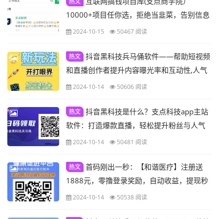
互联网搞钱项目库(支点商学院）
热文
10000+项目任你选，拒绝当韭菜，告别信息
差
2024-10-15
50467 阅读
抖音黑科技兵马俑软件——帮助短视频
热文
和直播创作者提升内容曝光率和互动性,人气
提升
2024-10-14
50606 阅读
抖音黑科技是什么？支点科技app主站
热文
软件：打造爆款直播，轻松提升粉丝与人气
2024-10-14
50481 阅读
首码刚出一秒：【和谐医疗】注册送
热文
1888元，零撸登录奖励，自动收益，提现秒
到，直推奖励
2024-10-14
50538 阅读