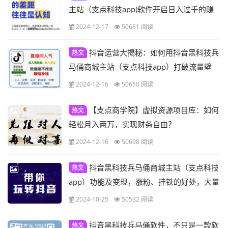
主站（支点科技app)软件开启日入过千的赚
钱模式
2024-12-17
50681 阅读
抖音运营大揭秘：如何用抖音黑科技兵
热文
马俑商城主站（支点科技app）打破流量壁
垒，实现收益翻倍
2024-12-16
50650 阅读
【支点商学院】虚拟资源项目库：如何
热文
轻松月入两万，实现财务自由？
2024-12-16
50698 阅读
抖音黑科技兵马俑商城主站（支点科技
热文
app）功能及变现，涨粉、挂铁的好处，大量
招募合伙人
2024-10-25
50532 阅读
抖音黑科技兵马俑软件，不只是一款软
热文