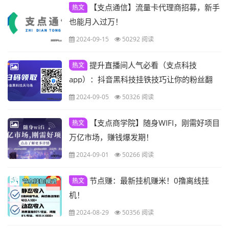
【支点通信】流量卡代理商招募，新手
热文
也能月入过万！
2024-09-15
50292 阅读
提升直播间人气必看（支点科技
热文
app）：抖音黑科技挂铁技巧让你的粉丝翻
倍！
2024-09-05
50326 阅读
【支点商学院】随身WIFI，刚需好项目
热文
万亿市场，赚钱爆发期！
2024-09-01
50266 阅读
节点赚：最新挂机赚米！0撸离线挂
热文
机！
2024-08-29
50356 阅读