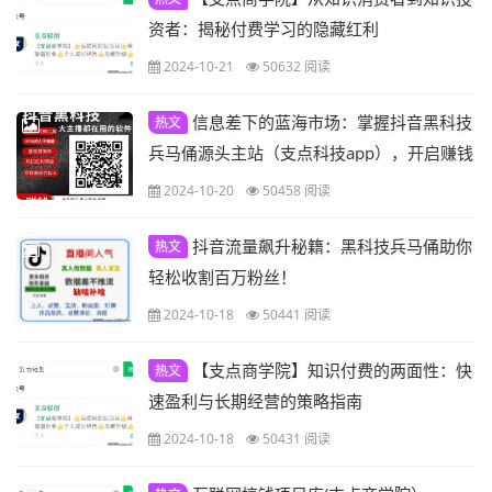
资者：揭秘付费学习的隐藏红利
2024-10-21
50632 阅读
信息差下的蓝海市场：掌握抖音黑科技
热文
兵马俑源头主站（支点科技app），开启赚钱
新模式
2024-10-20
50458 阅读
抖音流量飙升秘籍：黑科技兵马俑助你
热文
轻松收割百万粉丝！
2024-10-18
50441 阅读
【支点商学院】知识付费的两面性：快
热文
速盈利与长期经营的策略指南
2024-10-18
50431 阅读