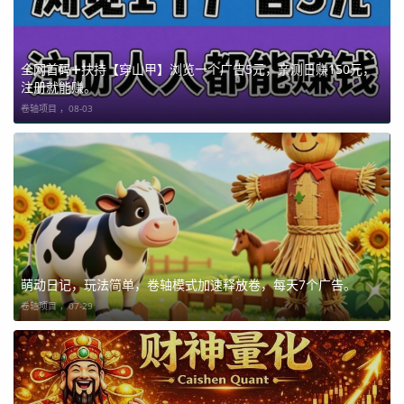
全网首码➕扶持【穿山甲】浏览一个广告5元，亲测日赚150元，
注册就能赚。
卷轴项目 ，
08-03
萌动日记，玩法简单，卷轴模式加速释放卷，每天7个广告。
卷轴项目 ，
07-29