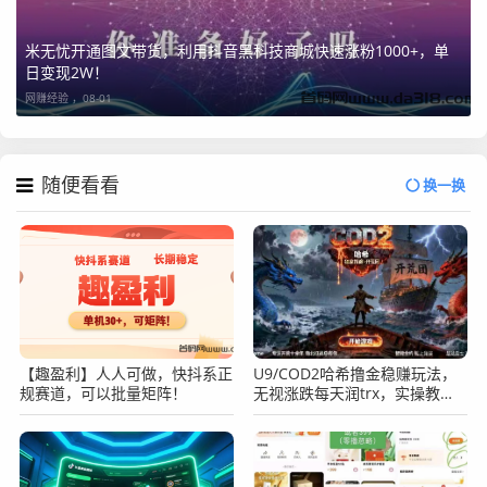
米无忧开通图文带货，利用抖音黑科技商城快速涨粉1000+，单
日变现2W！
网赚经验 ，
08-01
随便看看
换一换
【趣盈利】人人可做，快抖系正
U9/COD2哈希撸金稳赚玩法，
规赛道，可以批量矩阵！
无视涨跌每天润trx，实操教
程！