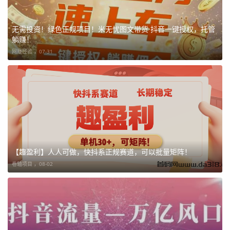
无需投资！绿色正规项目！米无忧图文带货·抖音一键授权，托管
躺赚！
网赚经验 ，
07-31
【趣盈利】人人可做，快抖系正规赛道，可以批量矩阵！
卷轴项目 ，
08-02