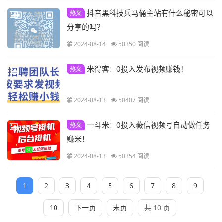
抖音黑科技兵马俑主站有什么秘密可以
热文
分享的吗？
2024-08-14
50350 阅读
米得客：0投入发布视频赚钱！
热文
2024-08-13
50407 阅读
一斗米：0投入薇信视频号自动做任务
热文
赚米！
2024-08-13
50354 阅读
1
2
3
4
5
6
7
8
9
10
下一页
末页
共 10 页