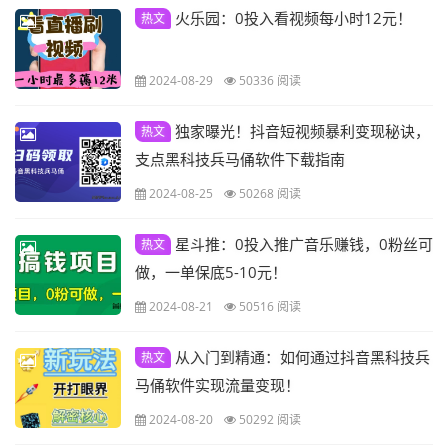
火乐园：0投入看视频每小时12元！
热文
2024-08-29
50336 阅读
独家曝光！抖音短视频暴利变现秘诀，
热文
支点黑科技兵马俑软件下载指南
2024-08-25
50268 阅读
星斗推：0投入推广音乐赚钱，0粉丝可
热文
做，一单保底5-10元！
2024-08-21
50516 阅读
从入门到精通：如何通过抖音黑科技兵
热文
马俑软件实现流量变现！
2024-08-20
50292 阅读