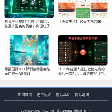
抖音黑科技3个月赚了100万，
【火聚生活】10天零撸70米
普通人逆袭的机会，你抓住了
吗？
零撸国际MEX算例包零撸卷轴
2025年普通人抓住微信电商的
无广告一/键领取
最后一次机会，微信推客（中国
优选）不能错过
返回首页
用户协议
网站XML
网站地图
Copyright
2015-2019
首码项目网
版权所有.
/