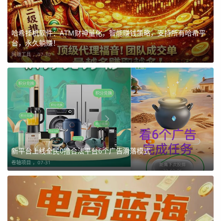
哈希挂机软件：ATM财神量化，智能赚钱策略，支持所有哈希平
台，永久躺赚！
网赚工具 ，
07-30
新平台上线全民0撸合法平台6个广告滑落模式
卷轴项目 ，
07-31