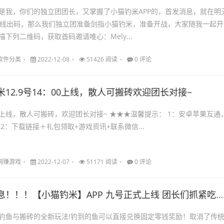
是我，你们的独立团团长，又掌握了小猫钓米APP的，首发消息，就在明
上线出码，那么我们独立团准备剑指小猫钓米，准备开战，大家随我一起开
下列二维码，获取首码邀请唯心：Mely...
软件分类
2022-12-08
51426 阅读
0 评论
米12.9号14：00上线，散人可搬砖欢迎团长对接~
人可搬砖，欢迎团长对接~ ★★★温馨提示： 1：安卓苹果互通，
手机电脑都能玩 2：下载链接＋礼包领取+游戏资讯+联系微信...
网赚游戏
2022-12-07
51171 阅读
0 评论
息！！！【小猫钓米】APP 九号正式上线 团长们抓紧吃肉啊
钓鱼与搬砖的全新玩法!钓到的鱼可以直接兑换固定零钱奖励！取消了传