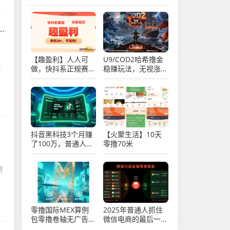
【趣盈利】人人可
U9/COD2哈希撸金
做，快抖系正规赛
稳赚玩法，无视涨跌
道，可以批量矩阵！
每天润trx，实操教
程！
抖音黑科技3个月赚
【火聚生活】10天
了100万，普通人逆
零撸70米
袭的机会，你抓住了
吗？
刚
零撸国际MEX算例
2025年普通人抓住
包零撸卷轴无广告
微信电商的最后一次
一/键领取
机会，微信推客（中