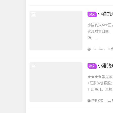
小猫钓米，今
热文
小猫钓米APP正式上线啦~ 真正的0撸软件，人人平等
实现财富自由。 小猫钓米是一个钓鱼加搬砖的全新玩法，取消了传统的随机兑换零钱的
法，...
xiaoxiao
小猫钓
热文
★★★温馨提示
+联系微信客服：
开出鱼儿，直接兑
阿奇搬砖