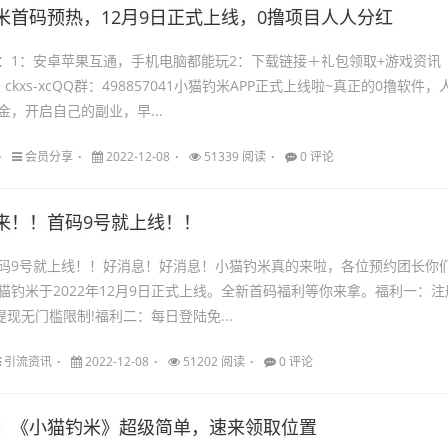
米首码预热，12月9日正式上线，0撸项目人人分红
：1：安卓苹果互通，手机电脑都能玩2：下载链接＋礼包领取+游戏资讯
kxs-xcQQ群：498857041小猫钓米APP正式上线啦~真正的0撸软件，
，开启自己的副业，早...
会员分享
2022-12-08
51339 阅读
0 评论
来！！首码9号就上线！！
码9号就上线！！好消息！好消息！小猫钓米真的来啦，各位预约团长你
猫钓米于2022年12月9日正式上线。全新首码福利等你来拿。福利一：注
提现无门槛限制!福利二：每日登陆免...
引流资讯
2022-12-08
51202 阅读
0 评论
】《小猫钓米》超级简单，速来领取位置