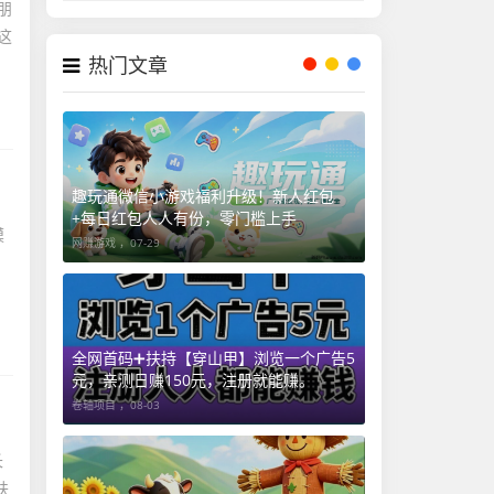
朋
这
热门文章
趣玩通微信小游戏福利升级！新人红包
+每日红包人人有份，零门槛上手
模
网赚游戏 ，
07-29
全网首码➕扶持【穿山甲】浏览一个广告5
元，亲测日赚150元，注册就能赚。
卷轴项目 ，
08-03
长
扶