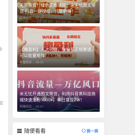
无需投资！绿色正规项目！米无忧图文带
货·抖音一键授权，托管躺赚！
网赚经验 ，
07-31
，
全
【趣盈利】人人可做，快抖系正规赛道，
可以批量矩阵！
卷轴项目 ，
08-02
米无忧开通图文带货，利用抖音黑科技商
城快速涨粉1000+，单日变现2W！
奖
网赚经验 ，
08-01
随便看看
换一换