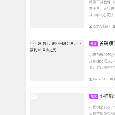
零撸干货教程（
友小白，直接进
款app核心玩法
CCTVV686
首码项
热文
小猫钓米APP
式和抽奖模式，
道，游戏也是非
Mely704
小猫钓
热文
小猫钓米app
久稳定集鱼饵分