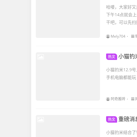
哈喽，大家好又
下午14点就会
干吧，可以先扫描
Mely704
小猫钓
热文
小猫钓米12.9号上线，散
阿奇搬砖
重磅消
热文
小猫钓米结合了