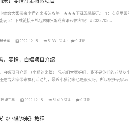
钓米】零撸打金搬砖项目
编给大家带来小猫钓米搬砖攻略。★★★下载温馨提示： 1：安卓苹果互
通，手机电脑都能玩 2：下载链接＋礼包领取+游戏资讯+v信客服：d2022705...
员分享
2022-12-15
51331 阅读
0 评论
码，零撸，白嫖项目介绍
篇） 兄弟们大家好呀，我还是你们的老朋友小
还是给大家带来福利活动的，最近小猫钓米也是很火呀，所以很多玩家忘
网赚百科
2022-12-15
51419 阅读
0 评论
货《小猫钓米》教程