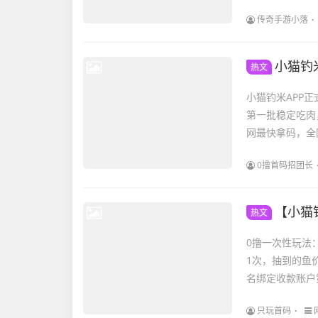
传奇手游小落
小猫钓
热文
小猫钓米APP正
第一批稳定吃肉
网最快拿码，全
0撸首码招团长
【小猫
热文
0撸一次性玩法
1次，抽到的鱼价
名绑定收款账户
只玩首码