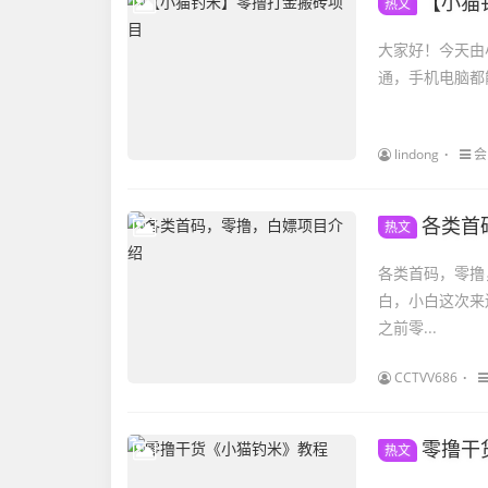
【小猫
热文
大家好！今天由小
lindong
会
各类首
热文
各类首码，零撸，白嫖项目介绍 （小猫钓米
白，小白这次来
之前零...
CCTVV686
零撸干
热文