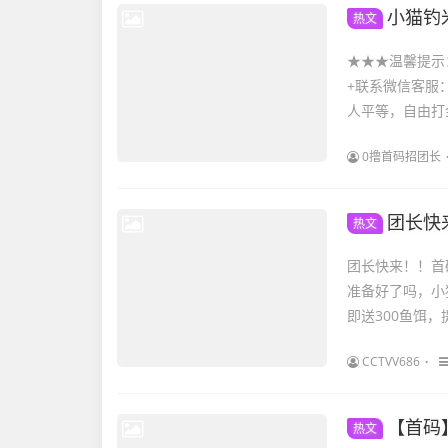
小猫钓
热文
★★★温馨提示
+联系微信客服：c
人平等，自由打金
0撸首码招团长
团长快
热文
团长快来！！首
准备好了吗，小
即送300鱼饵，
CCTVV686
【首码
热文