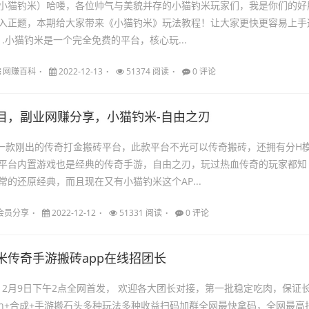
小猫钓米）哈喽，各位帅气与美貌并存的小猫钓米玩家们，我是你们的好
入正题，本期给大家带来《小猫钓米》玩法教程！让大家更快更容易上手
1.小猫钓米是一个完全免费的平台，核心玩...
网赚百科
2022-12-13
51374 阅读
0 评论
目，副业网赚分享，小猫钓米-自由之刃
是一款刚出的传奇打金搬砖平台，此款平台不光可以传奇搬砖，还拥有分H
平台内置游戏也是经典的传奇手游，自由之刃，玩过热血传奇的玩家都知
常的还原经典，而且现在又有小猫钓米这个AP...
会员分享
2022-12-12
51331 阅读
0 评论
米传奇手游搬砖app在线招团长
，12月9日下午2点全网首发， 欢迎各大团长对接，第一批稳定吃肉，保证
h+合成+手游搬石头多种玩法多种收益扫码加群全网最快拿码，全网最高