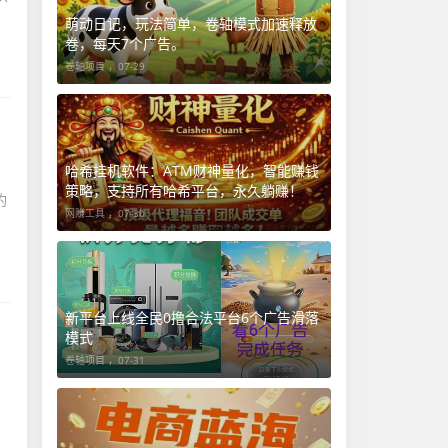
萌动日记，玩法简单，卷轴模式加速释放
卷，每天7个广告。
卷轴项目 ，
07-29
哈希挂机软件：ATM财神量化，智能赚钱
策略，支持所有哈希平台，永久躺赚！
钓
网赚工具 ，
07-30
新平台上线全民0撸合法平台6个广告滑落
模式
卷轴项目 ，
07-31