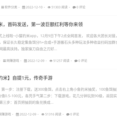
软件分类
2022-12-10
51303 阅读
0 评论
米，首码发送，第一波巨额红利等你来领
式上线啦~小猫钓米app，12月9日下午2点全网首发， 欢迎各大团长对接
，保证长久稳定集鱼饵分h+合成+手游搬石头多种玩法多种收益扫码加群
网最高扶持。独家操刀自由之刃好...
网赚游戏
2022-12-09
51257 阅读
0 评论
钓米】自提1元，传奇手游
：第一步：注册下载，送300鱼饵，点击右上角小鱼钓米抽奖，100鱼饵抽
值0.5-100元，各凭手气第二步：下载游戏，花几分钟玩到90级，返回实
第三步：首页把抽到的鱼兑换成...
网赚游戏
2022-12-09
51316 阅读
0 评论