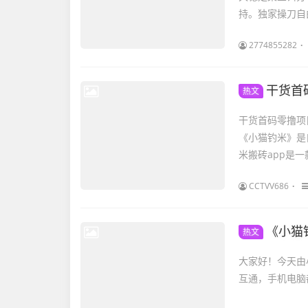
持。独家操刀自
2774855282
干货首
热文
干货首码零撸项
《小猫钓米》是
米搬砖app是一
CCTVV686
《小猫
热文
大家好！今天由小编给大家
互通，手机电脑都