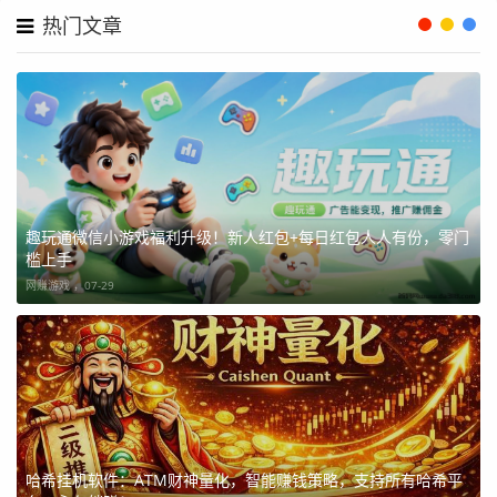
热门文章
趣玩通微信小游戏福利升级！新人红包+每日红包人人有份，零门
槛上手
网赚游戏 ，
07-29
哈希挂机软件：ATM财神量化，智能赚钱策略，支持所有哈希平