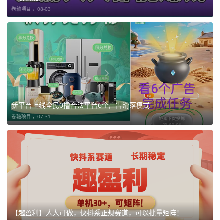
卷轴项目 ，
08-03
新平台上线全民0撸合法平台6个广告滑落模式
卷轴项目 ，
07-31
【趣盈利】人人可做，快抖系正规赛道，可以批量矩阵！