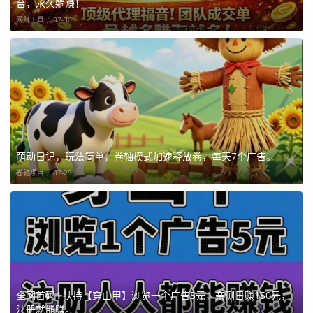
台，永久躺赚！
网赚工具 ，
07-30
萌动日记，玩法简单，卷轴模式加速释放卷，每天7个广告。
卷轴项目 ，
07-29
全网首码➕扶持【穿山甲】浏览一个广告5元，亲测日赚150元，
注册就能赚。