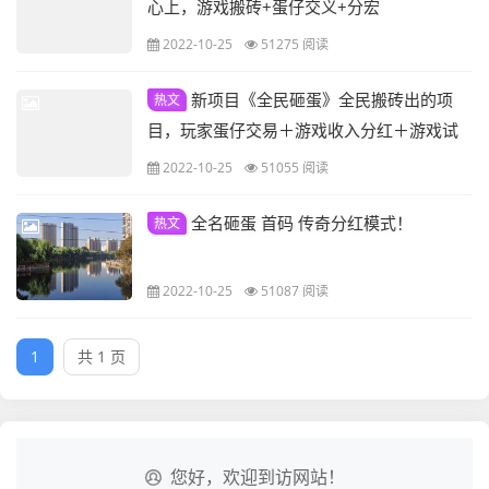
心上，游戏搬砖+蛋仔交义+分宏
2022-10-25
51275 阅读
新项目《全民砸蛋》全民搬砖出的项
热文
目，玩家蛋仔交易＋游戏收入分红＋游戏试
玩（回收装备得铁锤） 无提现门槛，随时提
2022-10-25
51055 阅读
现，当天提当天到，多次打款。回收价格稳
定，不会随意调整，不暗调爆率，不暗改回
全名砸蛋 首码 传奇分红模式！
热文
收条件，
2022-10-25
51087 阅读
1
共 1 页
您好，欢迎到访网站！