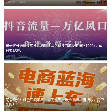
卷轴项目 ，
08-02
米无忧开通图文带货，利用抖音黑科技商城快速涨粉1000+，单
日变现2W！
网赚经验 ，
08-01
无需投资！绿色正规项目！米无忧图文带货·抖音一键授权，托管
躺赚！
网赚经验 ，
07-31