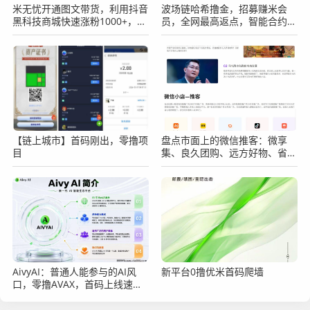
米无忧开通图文带货，利用抖音
波场链哈希撸金，招募赚米会
黑科技商城快速涨粉1000+，单
员，全网最高返点，智能合约，
日变现2W！
自动秒返！
【链上城市】首码刚出，零撸项
盘点市面上的微信推客：微享
目
集、良久团购、远方好物、省心
说、九鼎私域、中国优选几大平
台的分析
AivyAI：普通人能参与的AI风
新平台0撸优米首码爬墙
口，零撸AVAX，首码上线速度
上车！