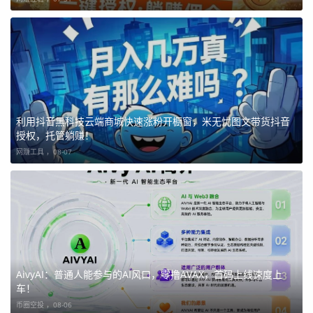
利用抖音黑科技云端商城快速涨粉开橱窗，米无忧图文带货抖音
授权，托管躺赚！
网赚工具 ，
08-07
AivyAI：普通人能参与的AI风口，零撸AVAX，首码上线速度上
车！
币圈空投 ，
08-06