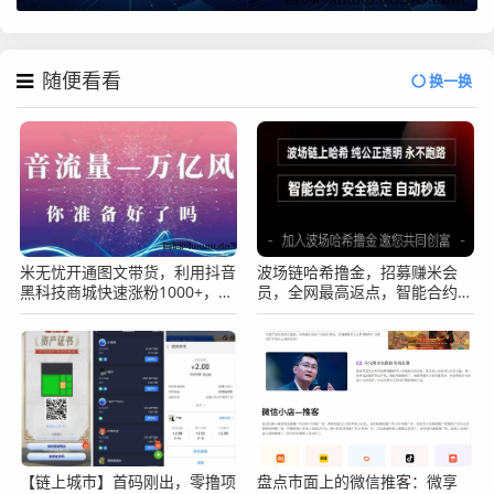
随便看看
换一换
米无忧开通图文带货，利用抖音
波场链哈希撸金，招募赚米会
黑科技商城快速涨粉1000+，单
员，全网最高返点，智能合约，
日变现2W！
自动秒返！
【链上城市】首码刚出，零撸项
盘点市面上的微信推客：微享