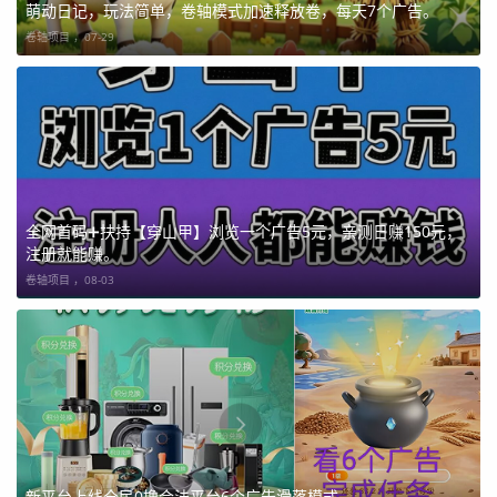
萌动日记，玩法简单，卷轴模式加速释放卷，每天7个广告。
卷轴项目 ，
07-29
全网首码➕扶持【穿山甲】浏览一个广告5元，亲测日赚150元，
注册就能赚。
卷轴项目 ，
08-03
新平台上线全民0撸合法平台6个广告滑落模式