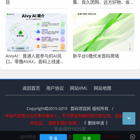
目
集、良久团购、远方好物、省心
说、九鼎私域、中国优选几大平
台的分析
AivyAI：普通人能参与的AI风
新平台0撸优米首码爬墙
口，零撸AVAX，首码上线速度
上车！
返回首页
用户协议
网站XML
网站地图
Copyright
2015-2019
首码项目网
版权所有.
/
本站内容观点仅代表作者本人，不代表首码网的观点和立场，如有侵犯您
的权益，
请联系我们处理
！
《
删除申请
》
安全运行
1825
天
运行时长：0.130秒
查询信息：37 次
总访问量
1,361,222
登 录
注 册