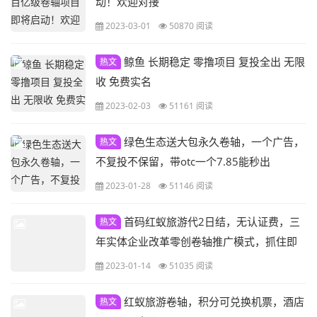
动！欢迎对接
2023-03-01
50870 阅读
鲸鱼 长期稳定 零撸项目 复投全出 无限
热文
收 免费实名
2023-02-03
51161 阅读
绿色生态送大包永久卷轴，一个广告，
热文
不复投不保留，带otc一个7.85能秒出
2023-01-28
51146 阅读
首码红蚁旅游代2日结，无认证费，三
热文
年实体企业改革零创卷轴推广模式，抓住即
起飞
2023-01-14
51035 阅读
红蚁旅游卷轴，积分可兑换机票，酒店
热文