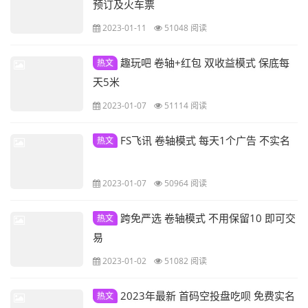
预订及火车票
2023-01-11
51048 阅读
趣玩吧 卷轴+红包 双收益模式 保底每
热文
天5米
2023-01-07
51114 阅读
FS飞讯 卷轴模式 每天1个广告 不实名
热文
2023-01-07
50964 阅读
跨免严选 卷轴模式 不用保留10 即可交
热文
易
2023-01-02
51082 阅读
2023年最新 首码空投盘吃呗 免费实名
热文