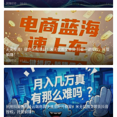
网赚经验 ，
08-01
无需投资！绿色正规项目！米无忧图文带货·抖音一键授权，托管
躺赚！
网赚经验 ，
07-31
利用抖音黑科技云端商城快速涨粉开橱窗，米无忧图文带货抖音
授权，托管躺赚！