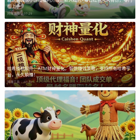
槛上手
网赚游戏 ，
07-29
哈希挂机软件：ATM财神量化，智能赚钱策略，支持所有哈希平
台，永久躺赚！
网赚工具 ，
07-30