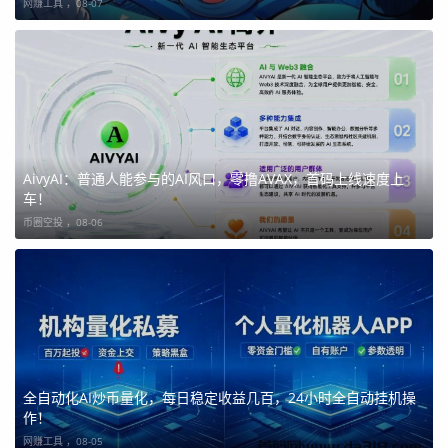
网赚工具 ，
08-07
AivyAI：普通人能参与的AI风口，零撸AVAX，首码上线速度上
车！
币圈空投 ，
08-06
全自动化AI炒币量化，每日稳定收益几百，24小时全自动挂机操
作！
网赚工具 ，
08-05