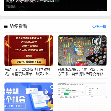
零撸！AivyAI新模式，一碧6.6u
币圈空投 ，
08-07
随便看看
换一换
萌动日记，2026新项目卷轴模
冠赢游戏搬砖，10年稳定，官
式，零撸玩法简单，每天7个广
方正版，自带提米传奇没有套路
告。
长期稳定吃肉