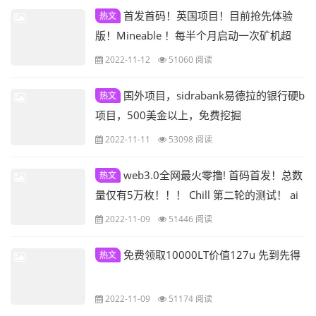
首发首码！英国项目！目前抢先体验
热文
版！Mineable ！每半个月启动一次矿机超
频！快来吃肉！注册即送200叨算力矿机！
2022-11-12
51060 阅读
Twitter 众多大佬发推支持！上交易所预计
170$到200$一个！
国外项目，sidrabank易德拉的银行硬b
热文
项目，500美金以上，免费挖掘
2022-11-11
53098 阅读
web3.0全网最火零撸! 首码首发！总数
热文
量仅有5万枚！！！ Chill 第二轮的测试！ ai
识别注册免费铸造 mint 一个nft! 潜在价值
2022-11-09
51446 阅读
5000bnb!
免费领取10000LT价值127u 先到先得
热文
2022-11-09
51174 阅读