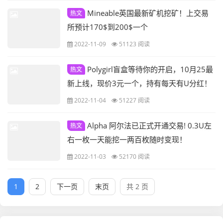
Mineable英国最新矿机挖矿！上交易
热文
所预计170$到200$一个
2022-11-09
51123 阅读
Polygirl盲盒等待你的开启，10月25最
热文
新上线，现价3元一个，持有每天有U分红！
限量10000只！目前只能通过官方购买！
2022-11-04
51227 阅读
Alpha 阿尔法已正式开通交易! 0.3U左
热文
右一枚一天能挖一两百枚随时变现！
2022-11-03
52170 阅读
1
2
下一页
末页
共 2 页