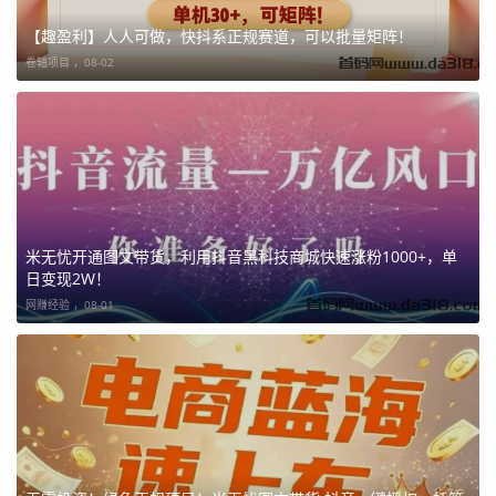
【趣盈利】人人可做，快抖系正规赛道，可以批量矩阵！
卷轴项目 ，
08-02
米无忧开通图文带货，利用抖音黑科技商城快速涨粉1000+，单
日变现2W！
网赚经验 ，
08-01