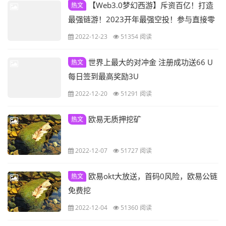
【Web3.0梦幻西游】斥资百亿！打造
热文
最强链游！2023开年最强空投！参与直接零
撸重磅福利！
2022-12-23
51354 阅读
世界上最大的对冲金 注册成功送66 U
热文
每日签到最高奖励3U
2022-12-20
51291 阅读
欧易无质押挖矿
热文
2022-12-07
51727 阅读
欧易okt大放送，首码0风险，欧易公链
热文
免费挖
2022-12-04
51360 阅读