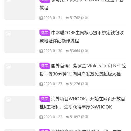
教程
2023-01-31
51762 阅读
中本聪CORE主网核心提币绑定钱包收
热文
款地址详细操作流程
2023-01-30
53664 阅读
国外首码！紫罗兰 Violets 币 和 NFT 空
热文
投！每30分钟1U向用户发放免费超级大福
利！无需实名认证！仅需去中心化钱包币安
2023-01-27
51276 阅读
智能链接受地址！
海外项目WHOOK，开始在网页开放首
热文
批K工福利，注册获得丰厚的WHOOK
2023-01-23
51097 阅读