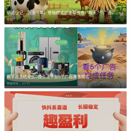
萌动日记，玩法简单，卷轴模式加速释放卷，每天7个广告。
卷轴项目 ，
07-29
新平台上线全民0撸合法平台6个广告滑落模式
卷轴项目 ，
07-31