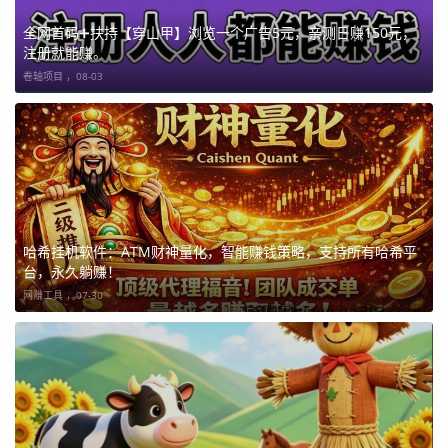
全网首码➕扶持【穿山甲】浏览一个广告5元，亲测日赚150元，
注册就能赚。
卷轴项目 ，
08-03
哈希挂机软件：ATM财神量化，智能赚钱策略，支持所有哈希平
台，永久躺赚！
网赚工具 ，
07-30