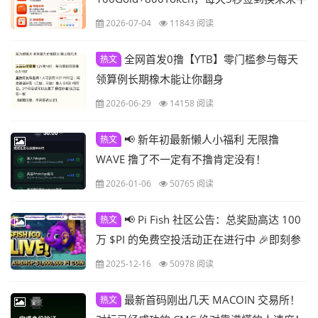
台币
2026-07-04
11843 阅读
全网首发0撸【YTB】零门槛参与每天
热文
领算例长期橡木能让你翻身
2026-06-29
14158 阅读
📢 新年初最新懒人小福利 无限撸
热文
WAVE 撸了不一定有不撸肯定没有！
2026-01-06
50765 阅读
📢 Pi Fish 社区公告：总奖励高达 100
热文
万 $PI 的免费空投活动正在进行中 🎉即刻参
与不要错过年末最大规模空投！
2025-12-16
50978 阅读
最新首码刚出几天 MACOIN 交易所！
热文