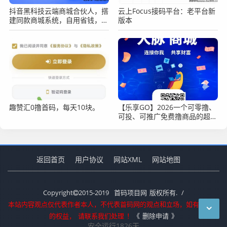
抖音黑科技云端商城合伙人，搭
云上Focus接码平台：老平台新
建同款商城系统，自用省钱，手
版本
把手教你赚钱
趣赞汇0撸首码，每天10块。
【乐享GO】2026一个可零撸、
可投、可推广免费撸商品的超级
平台
返回首页
用户协议
网站XML
网站地图
Copyright
2015-2019
首码项目网
版权所有.
/
本站内容观点仅代表作者本人，不代表首码网的观点和立场，如有侵犯您
的权益，
请联系我们处理
！
《
删除申请
》
安全运行
1826
天