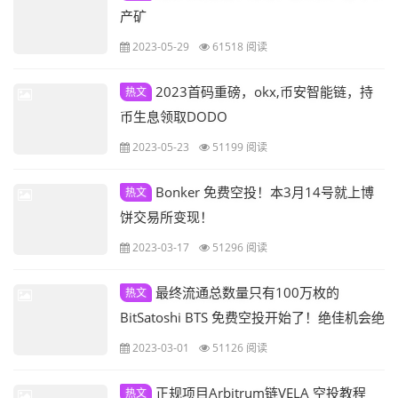
产矿
2023-05-29
61518 阅读
2023首码重磅，okx,币安智能链，持
热文
币生息领取DODO
2023-05-23
51199 阅读
Bonker 免费空投！本3月14号就上博
热文
饼交易所变现！
2023-03-17
51296 阅读
最终流通总数量只有100万枚的
热文
BitSatoshi BTS 免费空投开始了！绝佳机会绝
对不容错过！极度稀少！本月末就上博饼等
2023-03-01
51126 阅读
顶级交易所！单枚币价格至少上百美元！
正规项目Arbitrum链VELA 空投教程
热文