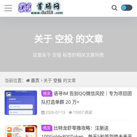
关于
空投
的文章
这是关于 空投 标签的相关文章列表
当前位置：
首页
关于
空投
的文章
语寻IM 告别QQ微信风控｜专为项目团
热文
队打造单群 20 万+
2026-07-13
15007 阅读
比特龙虾零撸攻略：注册送
热文
100Gold+800Token，每天5秒签到换未来平