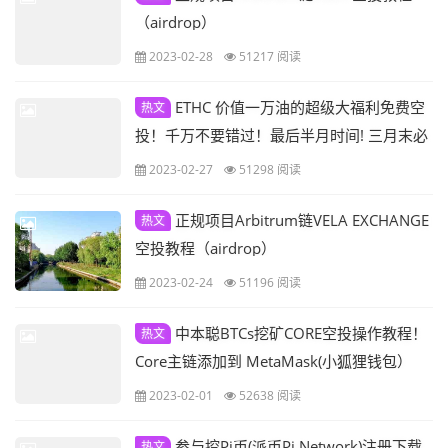
（airdrop）
2023-02-28
51217 阅读
ETHC 价值一万油的超级大福利免费空
热文
投！千万不要错过！最后半月时间! 三月末必
上顶级交易所！
2023-02-27
51298 阅读
正规项目Arbitrum链VELA EXCHANGE
热文
空投教程（airdrop）
2023-02-24
51196 阅读
中本聪BTCs挖矿CORE空投操作教程！
热文
Core主链添加到 MetaMask(小狐狸钱包）
2023-02-01
52638 阅读
参与挖Pi币(派币Pi Network)注册下载
热文