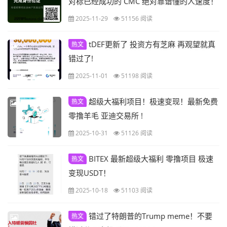
对标已经成功的 CMC 绝对靠谱懂的人速度！
2025-11-29
51156 阅读
tDEF更新了 投资方有芝麻 再观望就真
热文
错过了!
2025-11-01
51198 阅读
超级大福利项目！极速变现！最新免费
热文
零撸羊毛 亚迪交易所 !
2025-10-31
51126 阅读
BITEX 最新超级大福利 零撸项目 极速
热文
变现USDT！
2025-10-18
51103 阅读
错过了特朗普的Trump meme！不要
热文