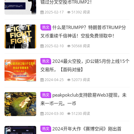
错过分叉空投币TRUMP2！
2025-02-17
51392 阅读
什么是TRUMPP？特朗普币TRUMP分
热文
叉币重续千倍神话！空投免费领取中！
2025-02-10
50568 阅读
2024最火空投，JD公链5月份上线15个
热文
交易所，【首码对接】
2024-04-25
52073 阅读
peakpokclub支持欧易Web3提现，未
热文
来一币一元。一币
2024-03-30
51230 阅读
2024开年大作《赛博空间》刚出首
热文