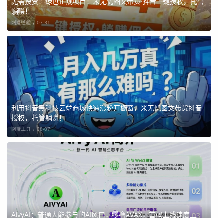
无需投资！绿色正规项目！米无忧图文带货·抖音一键授权，托管
躺赚！
网赚经验 ，
07-31
利用抖音黑科技云端商城快速涨粉开橱窗，米无忧图文带货抖音
授权，托管躺赚！
网赚工具 ，
08-07
AivyAI：普通人能参与的AI风口，零撸AVAX，首码上线速度上