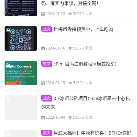
码，有实力来谈，对接全网！！
2024-01-23
50779 阅读
世梅币零撸预热中，上车吃肉
热文
2024-01-16
50878 阅读
cPen 首码注册教程(π模式挖矿)
热文
2024-01-15
51391 阅读
ICE冰币公链项目：ice冰币是去中心化
热文
的未来
2023-10-04
51678 阅读
月底大福利！中秋有惊喜！BTHEx送好
热文