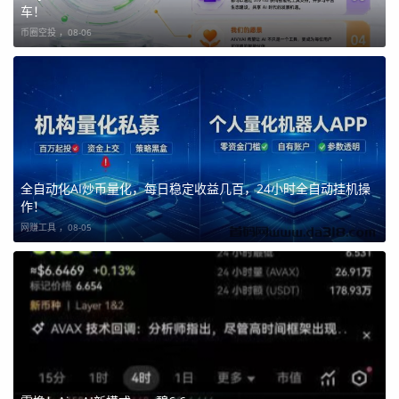
车！
币圈空投 ，
08-06
全自动化AI炒币量化，每日稳定收益几百，24小时全自动挂机操
作！
网赚工具 ，
08-05