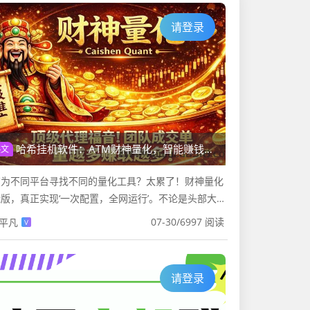
请登录
哈希挂机软件：ATM财神量化，智能赚钱策略，支持所有哈希平台，永久躺赚！
热文
在为不同平台寻找不同的量化工具？太累了！财神量化
版，真正实现‘一次配置，全网运行’。不论是头部大
还是新兴平台，只要有接口，我们就能秒对接。统一管
07-30
/
6997 阅读
平凡
V
 一个后台操控全局，...
请登录