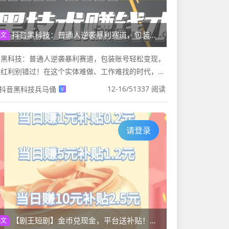
抖音黑科技：普通人逆袭暴利赛道，包装账号轻松变现，风口红利别错过！
热文
音黑科技：普通人逆袭暴利赛道，包装账号轻松变现，
口红利别错过！在这个实体难做、工作难找的时代，很
人还在为生计奔波，而有一群人却靠着抖音黑科技，悄
12-16
/
51337 阅读
抖音黑科技兵马俑
V
现了收入超过主业、还清...
请登录
【剧王短剧】金币兑现金，平台送补贴！提现额度飙升！
热文