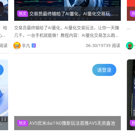
交易员最终输给了AI量化，AI量化交易玩法，让你一天赚几千，一台手机就能做！
热文
！哈
交易员最终输给了AI量化，AI量化交易玩法，让你一天赚
...
心化
几千，一台手机就能做！教程内容：AI量化交易怎么跑、
，用
怎么赚这个项目靠AI量化系统自动跑交易，完全不用你懂
 阅读
06-30
/
19739 阅读
平凡
V
金融，也不用熬夜盯...
请登录
AVS优米dai1%0撸新玩法首推AVS无资鑫池
热文