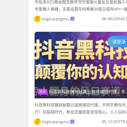
币指多BZD黄金期货数字货币智能AI量化交易机器人
专属懒人神器，无需设置任何参数对接交易所API一
动，导入即跑只做主流币龙头前10，无止损设计，稳
06-06
/
25542
lingluxiangmu
V
波段收费模式：盈利...
请登录
抖音黑科技赚钱秘籍云端商城招代理，手把手教你月入10万！
热文
抖音黑科技赚钱秘籍云端商城招代理，手把手教你月入
万！互联网时代，粉丝流量就是变现核心。人人玩抖
却不是人人能变现，想快速突破流量瓶颈，就得靠高
05-12
/
25779
lingluxiangmu
V
助工具——抖音黑科技。抖...