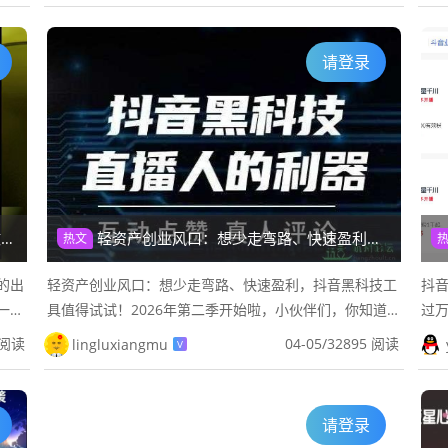
请登录
！
轻资产创业风口：想少走弯路、快速盈利，抖音黑科技工具值得试试！
热文
的出
轻资产创业风口：想少走弯路、快速盈利，抖音黑科技工
抖
一堆
具值得试试！2026年第二季开始啦，小伙伴们，你知道
过
住，
吗？现在做抖音创业，谁还愿意砸大钱、走弯路？低成
等
 阅读
04-05
/
32895 阅读
lingluxiangmu
V
本、好操作的项目才是真香！...
收藏
请登录