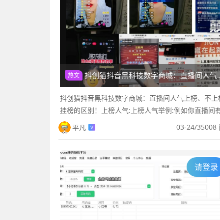
抖创猫抖音黑科技数字商城：直播间人气上榜、不上榜、挂榜的区别！
热文
抖创猫抖音黑科技数字商城：直播间人气上榜、不上
挂榜的区别！上榜人气:上榜人气举例:例如你直播间有 
人，下单 100 人的话右上角会显示 150 人，点击数
03-24
/
35008
平凡
V
部观众列...
请登录