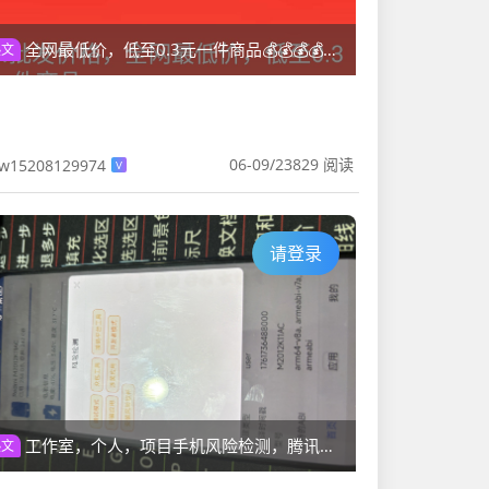
全网最低价，低至0.3元一件商品💰💰💰💰💰💰💰💰💰💰💰
热文
06-09
/
23829 阅读
w15208129974
V
请登录
工作室，个人，项目手机风险检测，腾讯封控检测系统
热文