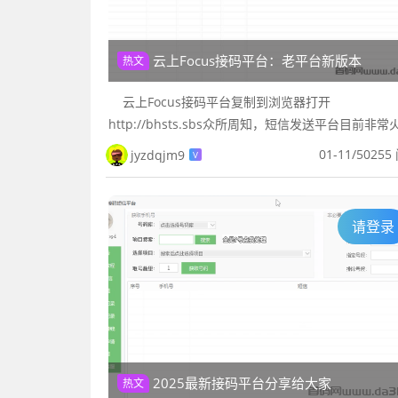
云上Focus接码平台：老平台新版本
热文
云上Focus接码平台复制到浏览器打开
http://bhsts.sbs众所周知，短信发送平台目前非常
爆，给企业、商家和用户带来了很多便利和福利，比
01-11
/
50255
jyzdqjm9
V
信验证码功能，既...
请登录
2025最新接码平台分享给大家
热文