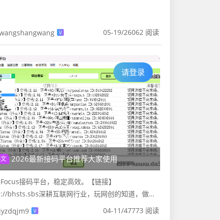
05-19
/
26062 阅读
wangshangwang
V
请登录
2026最新接码平台推荐大家使用
热文
Focus接码平台，稳定高效。【链接】
tp://bhsts.sbs深耕互联网行业，玩网创的知道，做项
需要注册很多平台的账号，如果你用本机的主号码去注
04-11
/
47773 阅读
jyzdqjm9
V
一不小心就被封...