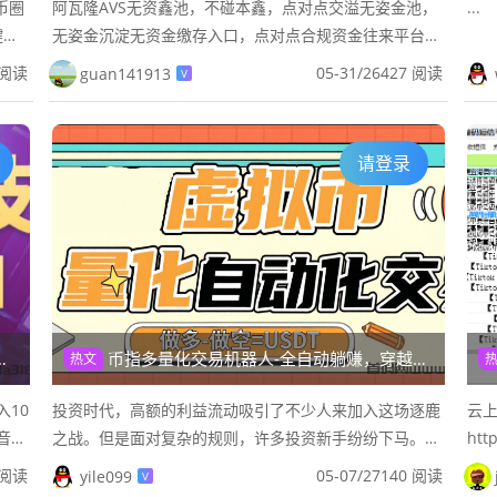
币圈
阿瓦隆AVS无资鑫池，不碰本鑫，点对点交溢无姿金池，
...
键启
无姿金沉淀无资金缴存入口，点对点合规资金往来平台不
定赚
触本金平台只赚合规资金往来手续/费可撸可投，无视频
 阅读
05-31
/
26427 阅读
guan141913
V
广告一/键领取，每天签到...
请登录
币指多量化交易机器人-全自动躺赚，穿越牛熊，理财低风险，币圈量化神器！
热文
10
投资时代，高额的利益流动吸引了不少人来加入这场逐鹿
云上
音，
之战。但是面对复杂的规则，许多投资新手纷纷下马。我
ht
效辅
们不得不想到，如果能有一个“机器人”，智能追踪牛市、
目
 阅读
05-07
/
27140 阅读
yile099
V
分析币种、通过完备的计算...
册，