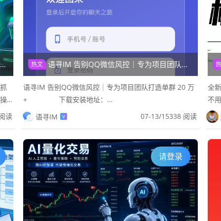
语寻IM 告别QQ微信风控｜专为项目团队打造单群 20 万+
热文
你抓
语寻IM 告别QQ微信风控｜专为项目团队打造单群 20 万
全
以操
+ 下载安装地址：
不用
，直
https://qiniu.lidaopu.com/yuxun/yux...
0.
 阅读
07-13
/
15338 阅读
语寻IM
V
养鸡
请登录