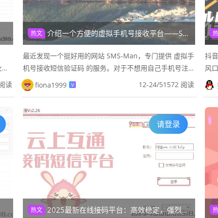
介绍一个方便的虚拟手机号接收平台——SMS‑Man
热文
最近发现一个挺好用的网站 SMS‑Man，专门提供 虚拟手
抖
火
机号接收短信验证码 的服务。对于不想用自己手机号注
风
如短
册多个账号或者做测试的朋友，这个挺方便的。功能亮点
多
 阅读
12-24
/
51572 阅读
fiona1999
V
虚拟号码接收短信不...
悄实
请登录
2025最新在线接码平台：高效稳定，强烈推荐
热文