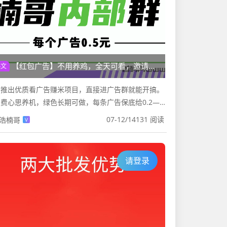
【红包广告】不用养鸡，全天可看，邀请奖励无上限！
热文
新推出优质看广告赚米项目，直接进广告群就能开搞。
费心思养机，绿色长期可做，每条广告保底给0.2—
5元，全天都能看。 每人每天可以看10—20条，不需要
07-12
/
14131 阅读
浩楠哥
V
。邀请好友进...
请登录