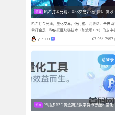
哈希打金竞猜，量化交易，低门槛、高收益、全自动！
热文
哈希打金竞猜，量化交易，低门槛、高收益、全自动
希打金是一种依托区块链技术（如波场TRX）的去中
竞猜类项目，主打低门槛、高收益、全自动挂机模式
07-03
/
17957
yile099
V
户通过智能合约参与哈希值...
请登录
币指多BZD黄金期货数字货币智能AI量化交易机器人
热文