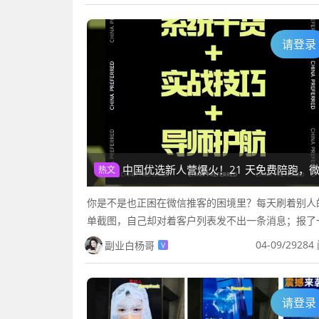
请登录
中国优选新人营爆火！21 天免费陪跑，微信推客趁马年乘风起飞
热文
你是不是也正困在微信推客的困境里？每天刷着别人
单截图，自己却对着客户列表发不出一条消息；报了
副业课，笔记记了厚厚一本，实操时却连选品都抓不
04-09
/
29284
副业白杨哥
V
好不容易发了圈，连个咨询都...
请登录