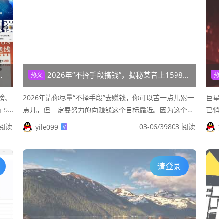
2026年“不择手段搞钱”，揭秘某音上1598黑科技云端商城各种套路！
热文
榜、
2026年请你尽量“不择手段”去赚钱，你可以苦一点儿累一
巨
50
点儿，但一定要努力的向赚钱这个目标靠近。因为这个世
已
量底
界有一个神奇的规律：水永远流向阻力最小的地方，财富
心
 阅读
03-06
/
39803 阅读
yile099
V
也是如此。想要减少阻...
为普
请登录