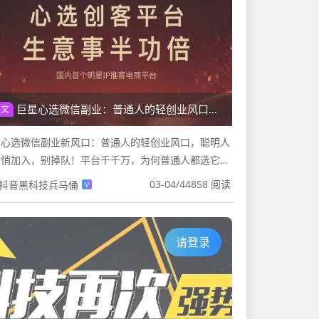
巨星心选微信副业：普通人的轻创业风口，聪明人已悄悄加入！
热文
星心选微信副业新风口：普通人的轻创业风口，聪明人
悄悄加入，别掉队！平台千千万，为何普通人都选它安
躺赚？当下副业平台遍地开花，为何【巨星心选】能成
03-04
/
44858 阅读
抖音黑科技兵马俑
V
通人的首选？这是我们被...
请登录