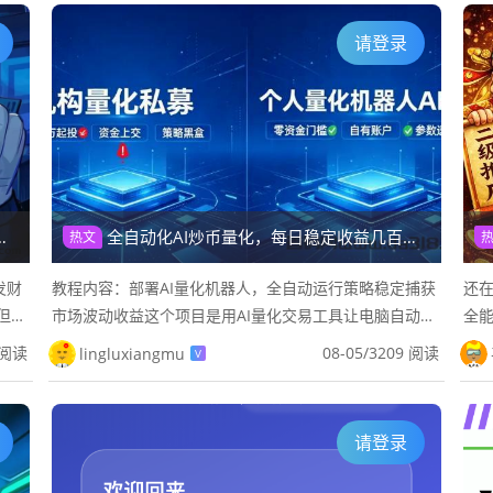
请登录
全自动化AI炒币量化，每日稳定收益几百，24小时全自动挂机操作！
热文
发财
教程内容：部署AI量化机器人，全自动运行策略稳定捕获
还
但至
市场波动收益这个项目是用AI量化交易工具让电脑自动运
全能
是那
行策略赚取波动收益，单台设备日产出稳定在数百元之
厂
 阅读
08-05
/
3209 阅读
lingluxiangmu
V
间，不用熬夜盯盘，不用手...
理：
请登录