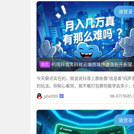
请登录
利用抖音黑科技云端商城快速涨粉开橱窗，米无忧图文带货抖音授权，托管躺赚！
热文
今天聊点实在的，就说说抖音上那些靠“信息差”闷声
的玩法。你耐心看完，我不敢打包票你能学会多少，
少以后不会再被这种套路割韭菜了。今天的主角，就
08-07
/
3685
yile099
V
个被传得神乎其神的“抖音...
请登录