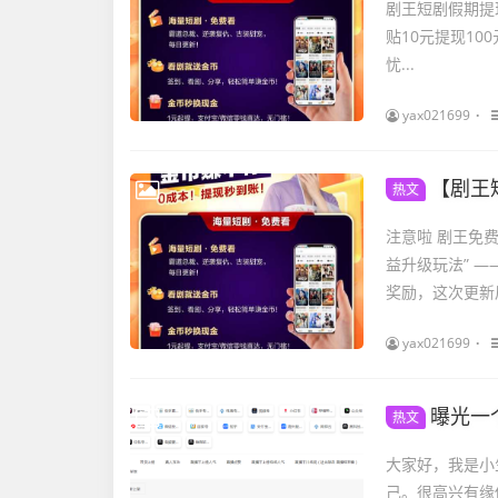
剧王短剧假期提现
贴10元提现10
忧...
yax021699
【剧王
热文
注意啦 剧王免
益升级玩法” 
奖励，这次更新后
yax021699
曝光一
热文
大家好，我是小
己。很高兴有缘