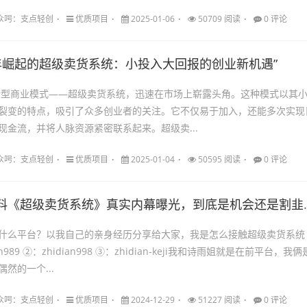
98公众呺：支点轻创
优质项目
2025-01-06
50709 阅读
0 评论
25年崛起的超级卖货系统：小投入大回报的创业新机遇”
种新型商业模式——超级卖货系统，迅速在市场上崭露头角。这种模式以其
裂变的特点，吸引了众多创业者的关注。它不仅易于加入，还能多次实现
现金流，并将人脉资源紧密联系起来。超级卖...
98公众呺：支点轻创
优质项目
2025-01-04
50595 阅读
0 评论
料《超级卖货系统》真实内幕曝光，到底是机会还是割韭菜？
什么平台？以我自己的亲身经历分享给大家，我是怎么接触超级卖货系统
n989 ②：zhidian998 ③：zhidian-keji我和诗雨姐就是在前平台，我俩
然的一个...
98公众呺：支点轻创
优质项目
2024-12-29
51227 阅读
0 评论