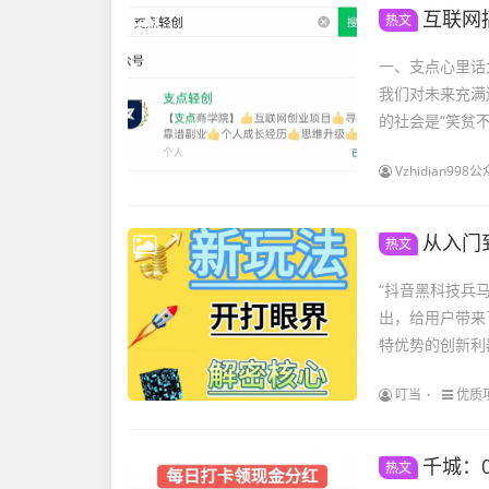
互联网搞
热文
一、支点心里话
我们对未来充满
的社会是“笑贫不
Vzhidian9
从入门
热文
“抖音黑科技兵
出，给用户带来
特优势的创新利
叮当
优质
千城：
热文