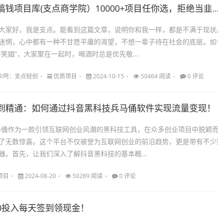
钱项目库(支点商学院）10000+项目任你选，拒绝当韭菜，告别信息差
大家好，我是支点。能看到这篇文章，说明你和我一样，都是不满于现状
迷惘，心中都有一种不甘愿平庸的渴望，不想一辈子待在社会的底层。如
笑娼”，大家聚在一起时，喝酒时总是优先敬...
98公众呺：支点轻创
优质项目
2024-10-15
50464 阅读
0 评论
到精通：如何通过抖音黑科技兵马俑软件实现流量变现！
马俑作为一款引领互联网创业风潮的黑科技工具，在众多创业项目中脱颖
了无数惊喜。这个平台不仅被誉为互联网创业的前沿趋势，更是带有不少
器。首先，让我们深入了解抖音黑科技的基本概...
项目
2024-08-20
50289 阅读
0 评论
0投入每天签到领现金！