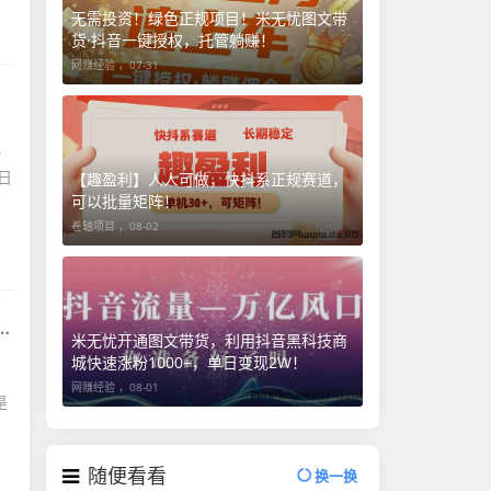
无需投资！绿色正规项目！米无忧图文带
货·抖音一键授权，托管躺赚！
网赚经验 ，
07-31
小
日
【趣盈利】人人可做，快抖系正规赛道，
可以批量矩阵！
卷轴项目 ，
08-02
米无忧开通图文带货，利用抖音黑科技商
城快速涨粉1000+，单日变现2W！
网赚经验 ，
08-01
是
随便看看
换一换