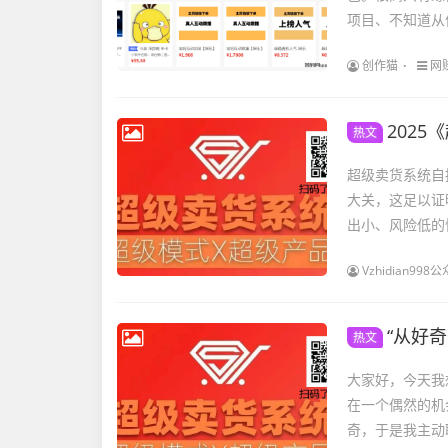
项目、不知道从
创作猫
网
2025
热文
超级卖货系统自
大关，这足以证
出小、风险低的
Vzhidian9
“从好
热文
大家好，今天我
在一个偶然的机
奇，于是我主动