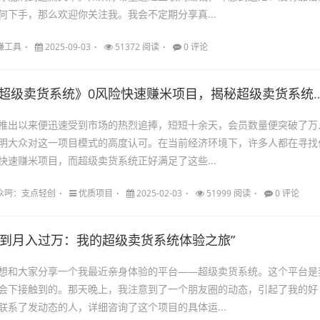
何下手，那么欢迎你关注我。我会不定期分享真...
赚工具
2025-09-03
51372 阅读
0 评论
《超级卖货系统》0风险快速赚米项目，揭秘超级卖货系统的成功秘诀！
推出以来便迅速受到市场的热烈追捧，短短十余天，会员数量便突破了万
明大众对这一项目模式的高度认可。在当前经济环境下，许多人都在寻找
快速赚米项目，而超级卖货系统正好满足了这些...
98公众呺：支点轻创
优质项目
2025-02-03
51999 阅读
0 评论
奇到月入过万：我的超级卖货系统体验之旅”
想和大家分享一个我最近亲身体验的平台——超级卖货系统。这个平台是
会下接触到的。那天晚上，我注意到了一个朋友圈的动态，引起了我的好
联系了发动态的人，详细咨询了这个项目的具体运...