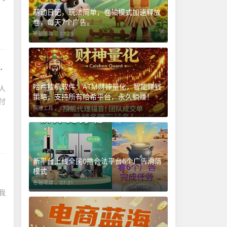
萌动日记，玩法简单，卷轴模式加速释放
卷，每天7个广告。
卷轴项目 ，
07-29
哈希挂机软件：ATM财神量化，智能赚钱
人
策略，支持所有哈希平台，永久躺赚！
付
网赚工具 ，
07-30
新平台上线全民0撸合法平台6个广告滑落
模式
卷轴项目 ，
07-31
我