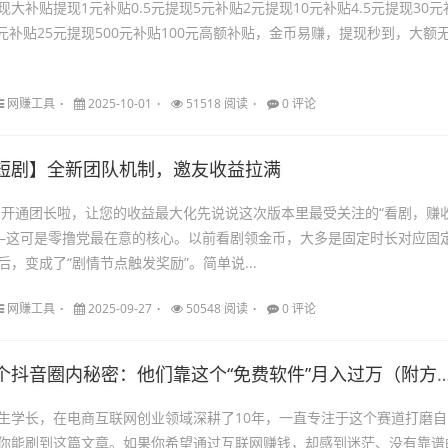
大补贴提现1元补贴0.5元提现5元补贴2元提现10元补贴4.5元提现30元
0元补贴25元提现500元补贴100元高额补贴，金币易赚，提现秒到，大额
网赚工具
2025-10-01
51518 阅读
0 评论
短剧】全新团队机制，邀友收益拉满
费开通团长啦，让您的收益最大化先说说这次版本里最受关注的“看剧，赚
——这可是零撸党最在意的核心。以前看剧领金币，大多是固定时长对应固
，变成了“剧情节点触发奖励”。简单说...
网赚工具
2025-09-27
50548 阅读
0 评论
个抖音圈内秘密：他们靠这个“免费软件”月入过万（附方法）
生学长，在电商互联网创业领域深耕了10年，一直专注于这个赛道打磨自
你能刷到这篇文章。如果你希望通过互联网赚钱，却感到迷茫、没有靠谱