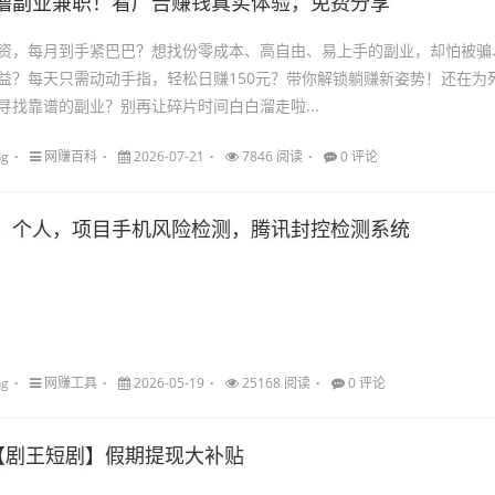
撸副业兼职！看广告赚钱真实体验，免费分享
资，每月到手紧巴巴？想找份零成本、高自由、易上手的副业，却怕被骗
益？每天只需动动手指，轻松日赚150元？带你解锁躺赚新姿势！还在为
寻找靠谱的副业？别再让碎片时间白白溜走啦...
ng
网赚百科
2026-07-21
7846 阅读
0 评论
，个人，项目手机风险检测，腾讯封控检测系统
ng
网赚工具
2026-05-19
25168 阅读
0 评论
]【剧王短剧】假期提现大补贴