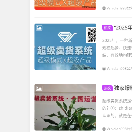
Vzhidian9
“20
热文
2025年，一
规模起步、快速
结，有效地构建
Vzhidian9
独家爆
热文
超级卖货系统是
的？①：zhidia
认识的。就是在偶
Vzhidian9