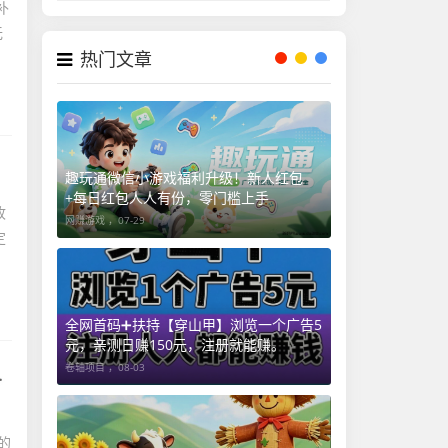
补
无
热门文章
趣玩通微信小游戏福利升级！新人红包
+每日红包人人有份，零门槛上手
收
网赚游戏 ，
07-29
定
全网首码➕扶持【穿山甲】浏览一个广告5
元，亲测日赚150元，注册就能赚。
卷轴项目 ，
08-03
的