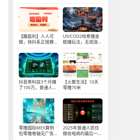
！
【趣盈利】人人可
U9/COD2哈希撸金
做，快抖系正规赛
稳赚玩法，无视涨跌
道，可以批量矩阵！
每天润trx，实操教
程！
！
抖音黑科技3个月赚
【火聚生活】10天
了100万，普通人逆
零撸70米
袭的机会，你抓住了
吗？
零撸国际MEX算例
2025年普通人抓住
包零撸卷轴无广告
微信电商的最后一次
一/键领取
机会，微信推客（中