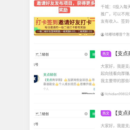
千城：0投入每
推广，可以不用
友有收入、签到
咕嘟咕嘟冒个泡
【支点
热文
大家好，我是支
起向钱看向厚赚。\
我主要带的那些项
Vzhidian9
【支点
热文
大家好，我是支