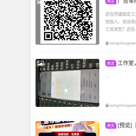
广告零
热文
还在死磕固定工
怕投入、怕没收
工资发愁？还在
wangshangwa
工作室
热文
...
wangshangwa
[预览
热文