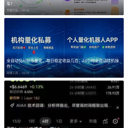
车！
币圈空投 ，
08-06
全自动化AI炒币量化，每日稳定收益几百，24小时全自动挂机操
作！
网赚工具 ，
08-05