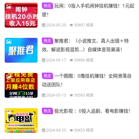
玩闹：0投入手机闹钟挂机赚钱！1元起
热文
提！
2024-05-20
50807 阅读
聚推君：（小说推文、真人出镜＋特
热文
效、解说影视混剪…）自媒体变现渠道！
2024-05-17
50806 阅读
一个圈圈：0撸挂机赚钱！全网滑落自
热文
动送团队！
2024-05-13
50583 阅读
极光影视 ：0投入追剧、看电影赚钱！
热文
2024-04-25
50653 阅读