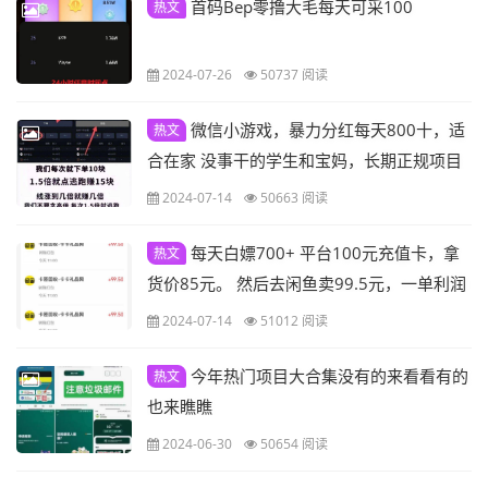
首码Bep零撸大毛每天可采100
热文
2024-07-26
50737 阅读
微信小游戏，暴力分红每天800十，适
热文
合在家 没事干的学生和宝妈，长期正规项目
2024-07-14
50663 阅读
每天白嫖700+ 平台100元充值卡，拿
热文
货价85元。 然后去闲鱼卖99.5元，一单利润
赚14.5元。买好卡密之后，激活一下！然后
2024-07-14
51012 阅读
去下载闲鱼，用支付宝登录，点击：首页右
上角：分类-卡券回收-话费充值卡-就回收成
今年热门项目大合集没有的来看看有的
热文
功了，预计10-20分钟，钱直接到支付宝！
也来瞧瞧
2024-06-30
50654 阅读