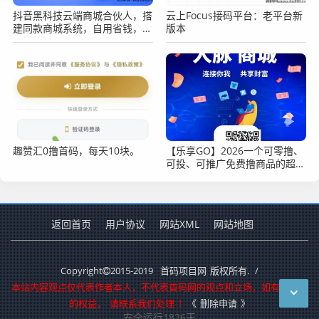
抖音黑科技云端商城合伙人，搭
云上Focus接码平台：老平台新
建同款商城系统，自用省钱，手
版本
把手教你赚钱
趣赞汇0撸首码，每天10块。
【乐享GO】2026一个可零撸、
可投、可推广免费撸商品的超级
平台
返回首页
用户协议
网站XML
网站地图
Copyright
2015-2019
首码项目网
版权所有.
/
本站内容观点仅代表作者本人，不代表首码网的观点和立场，如有侵犯您
的权益，
请联系我们处理
！
《
删除申请
》
安全运行
1826
天