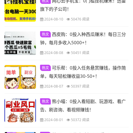
网心云手机宝：0门槛挂机赚米！迅雷
热文
旗下的子公司！
2024-08-10
50476 阅读
西皮购：0投入种西瓜赚米！每日三分
热文
钟，每月多收入5000+！
2024-08-08
50451 阅读
可乐帮：0投入任务悬赏赚钱，操作简
热文
单，每天轻松赚收益30-50+！
2024-08-07
50397 阅读
熊小喵：0投入看短剧、玩游戏、看广
热文
告、刷咨询、看视频赚钱！
2024-08-01
50372 阅读