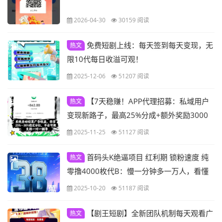
2026-04-30
30159 阅读
免费短剧上线：每天签到每天变现，无
热文
限10代每日收溢可观！
2025-12-06
51207 阅读
【7天稳赚！APP代理招募：私域用户
热文
变现新路子，最高25%分成+额外奖励3000
元！】
2025-11-25
51127 阅读
首码头K绝逼项目 红利期 锁粉速度 纯
热文
零撸4000枚代B：慢一分钟多一万人，看懂
的快上车！
2025-10-20
51187 阅读
【剧王短剧】全新团队机制每天观看广
热文