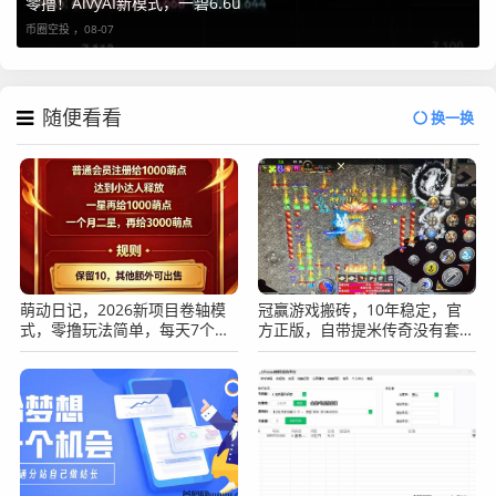
零撸！AivyAI新模式，一碧6.6u
币圈空投 ，
08-07
随便看看
换一换
萌动日记，2026新项目卷轴模
冠赢游戏搬砖，10年稳定，官
式，零撸玩法简单，每天7个广
方正版，自带提米传奇没有套路
告。
长期稳定吃肉