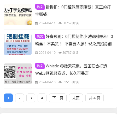
折折扣：0门槛做兼职赚钱！真正的打
热文
字赚钱！
2024-04-11
50759 阅读
好省短剧：0门槛制作小说短剧赚米！0
热文
粉丝！不卖货 ！ 不需要人脉！现免费招募创
作达人诺干名！
2024-04-10
50737 阅读
Whistle 零撸天花板，五国联合打造
热文
Web3短视频赛道，长久可暴富
2024-04-10
51513 阅读
1
2
3
4
下一页
末页
共 4 页