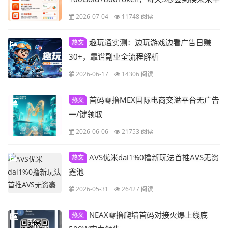
台币
2026-07-04
11748 阅读
趣玩通实测：边玩游戏边看广告日赚
热文
30+，靠谱副业全流程解析
2026-06-17
14306 阅读
首码零撸MEX国际电商交溢平台无广告
热文
一/键领取
2026-06-06
21753 阅读
AVS优米dai1%0撸新玩法首推AVS无资
热文
鑫池
2026-05-31
26427 阅读
NEAX零撸爬墙首码对接火爆上线底
热文