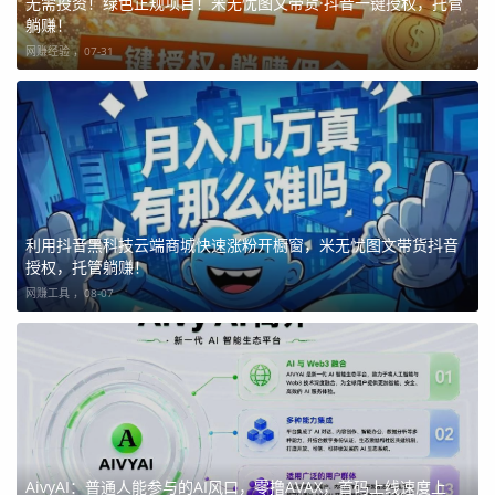
无需投资！绿色正规项目！米无忧图文带货·抖音一键授权，托管
躺赚！
网赚经验 ，
07-31
利用抖音黑科技云端商城快速涨粉开橱窗，米无忧图文带货抖音
授权，托管躺赚！
网赚工具 ，
08-07
AivyAI：普通人能参与的AI风口，零撸AVAX，首码上线速度上