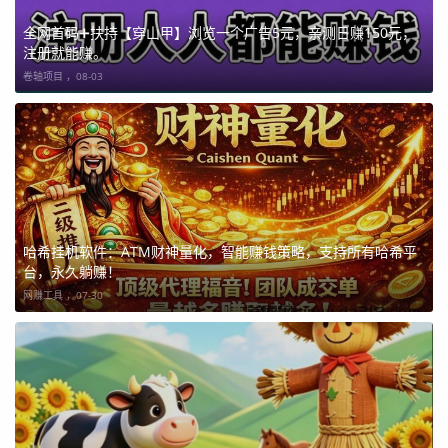
全网首码➕扶持【穿山甲】浏览一个广告5元，亲测日赚150元，
注册就能赚。
卷轴项目 ，
08-03
哈希挂机软件：ATM财神量化，智能赚钱策略，支持所有哈希平
台，永久躺赚！
网赚工具 ，
07-30