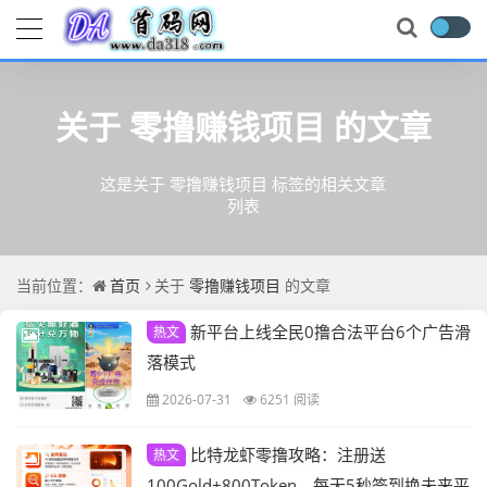
关于
零撸赚钱项目
的文章
这是关于 零撸赚钱项目 标签的相关文章
列表
当前位置：
首页
关于
零撸赚钱项目
的文章
新平台上线全民0撸合法平台6个广告滑
热文
落模式
2026-07-31
6251 阅读
比特龙虾零撸攻略：注册送
热文
100Gold+800Token，每天5秒签到换未来平