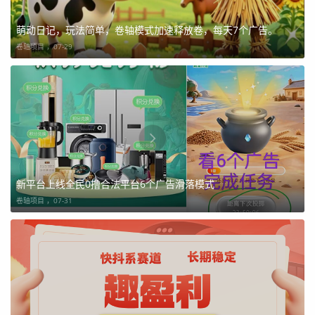
萌动日记，玩法简单，卷轴模式加速释放卷，每天7个广告。
卷轴项目 ，
07-29
新平台上线全民0撸合法平台6个广告滑落模式
卷轴项目 ，
07-31