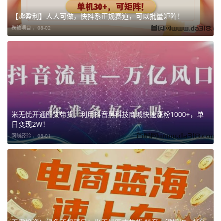
【趣盈利】人人可做，快抖系正规赛道，可以批量矩阵！
卷轴项目 ，
08-02
米无忧开通图文带货，利用抖音黑科技商城快速涨粉1000+，单
日变现2W！
网赚经验 ，
08-01