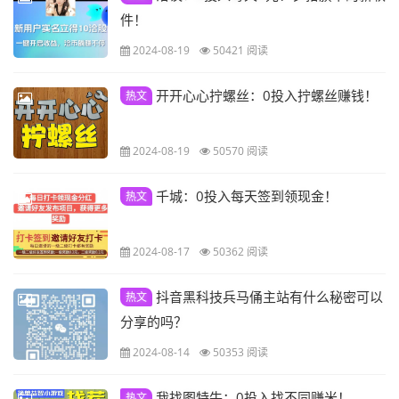
件！
2024-08-19
50421 阅读
开开心心拧螺丝：0投入拧螺丝赚钱！
热文
2024-08-19
50570 阅读
千城：0投入每天签到领现金！
热文
2024-08-17
50362 阅读
抖音黑科技兵马俑主站有什么秘密可以
热文
分享的吗？
2024-08-14
50353 阅读
我找图特牛：0投入找不同赚米！
热文