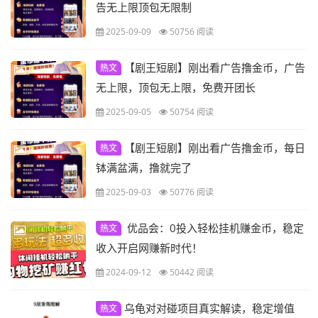
告无上限顶包无限制
2025-09-09
50756 阅读
【剧王短剧】刚出看广告撸金币，广告
热文
无上限，顶包无上限，免费开团长
2025-09-05
50754 阅读
【剧王短剧】刚出看广告撸金币，每日
热文
钵满盆满，撸就完了
2025-09-03
50776 阅读
​ 优品会：0投入轻松挂机赚金币，稳定
热文
收入开启网赚新时代！
2024-09-12
50442 阅读
乌龟对对碰项目真实解读，稳定增值
热文