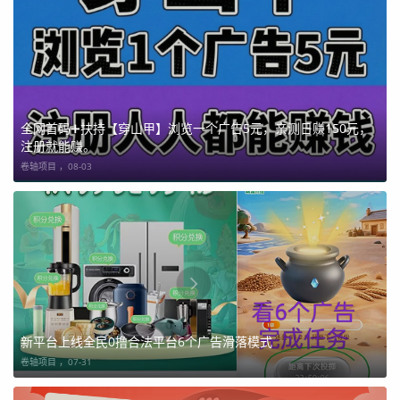
全网首码➕扶持【穿山甲】浏览一个广告5元，亲测日赚150元，
注册就能赚。
卷轴项目 ，
08-03
新平台上线全民0撸合法平台6个广告滑落模式
卷轴项目 ，
07-31