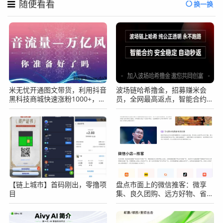
随便看看
换一换
米无忧开通图文带货，利用抖音
波场链哈希撸金，招募赚米会
黑科技商城快速涨粉1000+，单
员，全网最高返点，智能合约，
日变现2W！
自动秒返！
【链上城市】首码刚出，零撸项
盘点市面上的微信推客：微享
目
集、良久团购、远方好物、省心
说、九鼎私域、中国优选几大平
台的分析