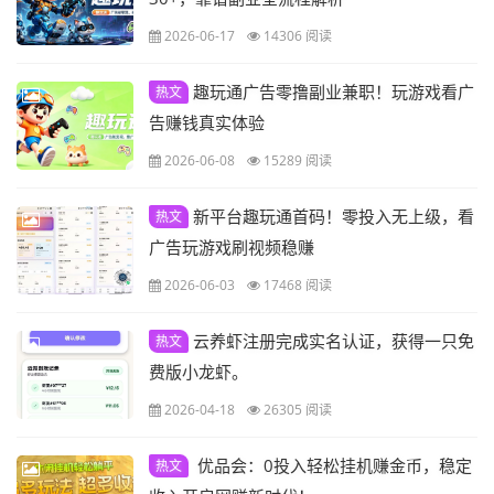
2026-06-17
14306 阅读
趣玩通广告零撸副业兼职！玩游戏看广
热文
告赚钱真实体验
2026-06-08
15289 阅读
新平台趣玩通首码！零投入无上级，看
热文
广告玩游戏刷视频稳赚
2026-06-03
17468 阅读
云养虾注册完成实名认证，获得一只免
热文
费版小龙虾。
2026-04-18
26305 阅读
​ 优品会：0投入轻松挂机赚金币，稳定
热文