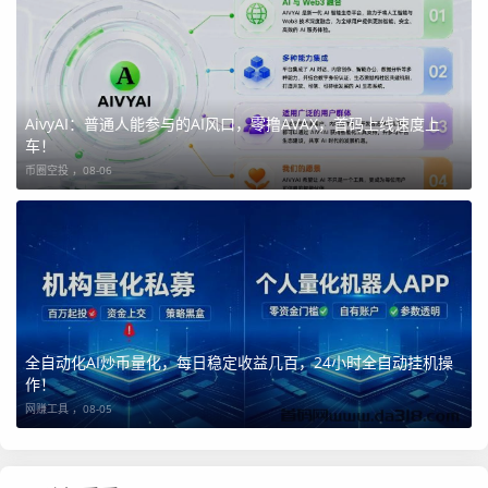
AivyAI：普通人能参与的AI风口，零撸AVAX，首码上线速度上
车！
币圈空投 ，
08-06
全自动化AI炒币量化，每日稳定收益几百，24小时全自动挂机操
作！
网赚工具 ，
08-05