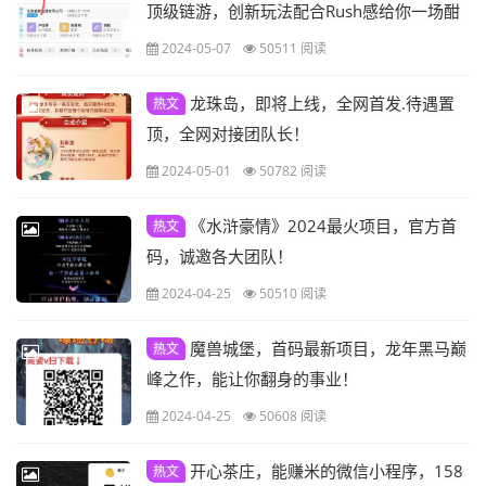
顶级链游，创新玩法配合Rush感给你一场酣
畅淋漓的综合体验！！
2024-05-07
50511 阅读
龙珠岛，即将上线，全网首发.待遇置
热文
顶，全网对接团队长！
2024-05-01
50782 阅读
《水浒豪情》2024最火项目，官方首
热文
码，诚邀各大团队！
2024-04-25
50510 阅读
魔兽城堡，首码最新项目，龙年黑马巅
热文
峰之作，能让你翻身的事业！
2024-04-25
50608 阅读
开心茶庄，能赚米的微信小程序，158
热文