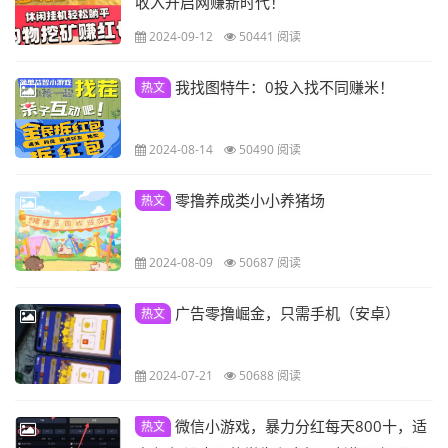
收入开启网赚新时代！
2024-09-12
50441 阅读
我找图特牛：0投入找不同赚米！
热文
2024-08-14
50490 阅读
零撸养成类小小养猪场
热文
2024-08-09
50687 阅读
广告零撸崛金，只需手机（安卓）
热文
2024-07-21
50688 阅读
微信小游戏，暴力分红每天800十，适
热文