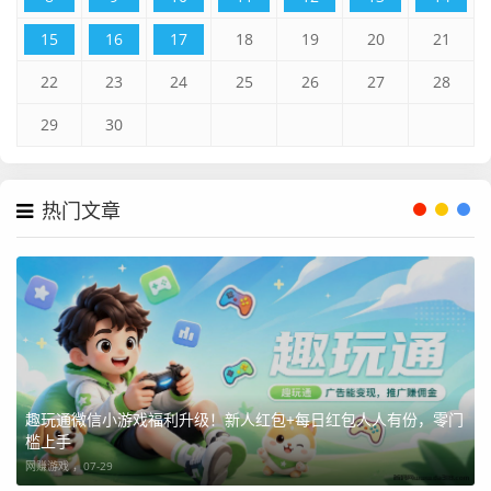
15
16
17
18
19
20
21
22
23
24
25
26
27
28
29
30
热门文章
趣玩通微信小游戏福利升级！新人红包+每日红包人人有份，零门
槛上手
网赚游戏 ，
07-29