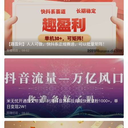
【趣盈利】人人可做，快抖系正规赛道，可以批量矩阵！
卷轴项目 ，
08-02
米无忧开通图文带货，利用抖音黑科技商城快速涨粉1000+，单
日变现2W！
网赚经验 ，
08-01