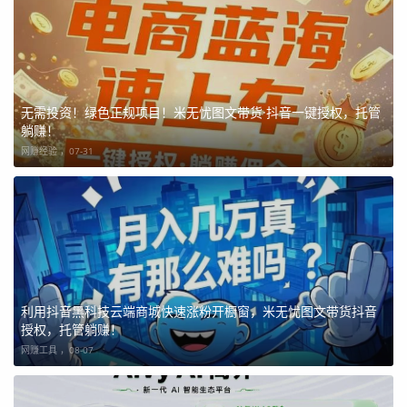
无需投资！绿色正规项目！米无忧图文带货·抖音一键授权，托管
躺赚！
网赚经验 ，
07-31
利用抖音黑科技云端商城快速涨粉开橱窗，米无忧图文带货抖音
授权，托管躺赚！
网赚工具 ，
08-07