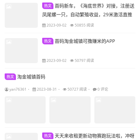
首码新车，《海底世界》对接，注册送
热文
凤尾螺一只，自动繁殖收益，29米激活直推
奖励3米。
2023-09-02
50855 阅读
首码淘金城镇可撸赚米的APP
热文
2023-09-02
50797 阅读
淘金城镇首码
热文
yan76361
2023-08-31
50727 阅读
0 评论
天天来收租更新动物赛跑玩法啦，冲呀
热文