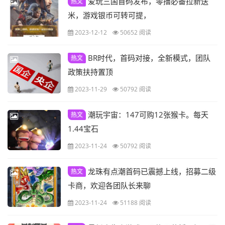
爱玩三国首码发布，零撸必备拉新送
热文
米，游戏银币可转可提，
2023-12-12
50652 阅读
BR时代，首码对接，全新模式，团队
热文
政策扶持置顶
2023-11-29
50792 阅读
潮玩宇宙：147可购12张猴卡。每天
热文
1.44宝石
2023-11-24
50792 阅读
龙珠有点潮首码已震撼上线，招募二级
热文
卡商，欢迎各团队长来聊
2023-11-24
51188 阅读