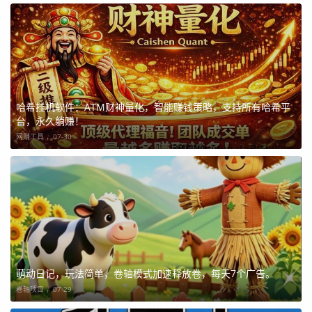
哈希挂机软件：ATM财神量化，智能赚钱策略，支持所有哈希平
台，永久躺赚！
网赚工具 ，
07-30
萌动日记，玩法简单，卷轴模式加速释放卷，每天7个广告。
卷轴项目 ，
07-29