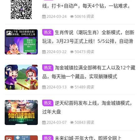
线，打卡+自动产，每天4个钻，一钻难求，
吃肉上车，不是潮玩模式！
2024-03-24
50616 阅读
生肖传说（潮玩生肖）全新模式，创新
热文
玩法，3月23号正式上线！5/5公排，自动滑
落，全网一条线！占位吃肉！
2024-03-22
50473 阅读
淘金城镇拉满全部稀有工人以及12个藏
热文
品，每天抽一个藏品，实现躺赚模式
2024-03-13
51489 阅读
逆天纪首码发布上线，淘金城镇模式，
热文
过年大盘
2024-03-07
50843 阅读
未来幻城·开年大作，即将全网上
热文