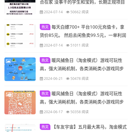
合在家 没事干的学生和宝妈，长期正规项目
2024-07-14
50662 阅读
每天白嫖700+ 平台100元充值卡，拿
热文
货价85元。 然后去闲鱼卖99.5元，一单利润
赚14.5元。买好卡密之后，激活一下！然后
2024-07-14
51011 阅读
去下载闲鱼，用支付宝登录，点击：首页右
上角：分类-卡券回收-话费充值卡-就回收成
暖风捕鱼日（淘金模式）游戏可玩性
热文
功了，预计10-20分钟，钱直接到支付宝！
高，强大消耗机制，各类消耗类小游戏同步
上线
2024-06-21
50478 阅读
暖风捕鱼日（淘金模式）游戏可玩性
热文
高，强大消耗机制，各类消耗类小游戏同步
上线
2024-06-17
50358 阅读
【车友宇宙】五月最大黑马，淘金模式
热文