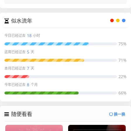
似水流年
18
今日已经过去
小时
75%
5
这周已经过去
天
71%
7
本月已经过去
天
22%
8
今年已经过去
个月
66%
随便看看
换一换