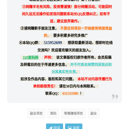
②网赚羊毛有风险，投资需谨慎！部分网赚活动，可能因时
间久远无法操作如发现问题联系站长QQ反馈纠正，如有不
适，建议放弃操作。
③请网赚新手朋友注意，
不是任何项目一开始就有明显效益
的，
要多积累多研究多推广
515952699
④本站QQ群：
想获取最新活动、想即时在线
交流吗？欢迎喜欢聊天的朋友加入。
318首码网
声明：
该文章版权归原作者所有，会员投稿
及转载目的在于传递更多信息，
并不代表本网赞同其观点和
对其真实性负责。
如涉及作品内容、版权和其它问题，
本站不对内容传播行为
承担赔偿责任！
请在30日内与本网联系。
联系QQ：
631331980
！
副业项目
首码
零撸赚钱项目
副业
阅读
海报