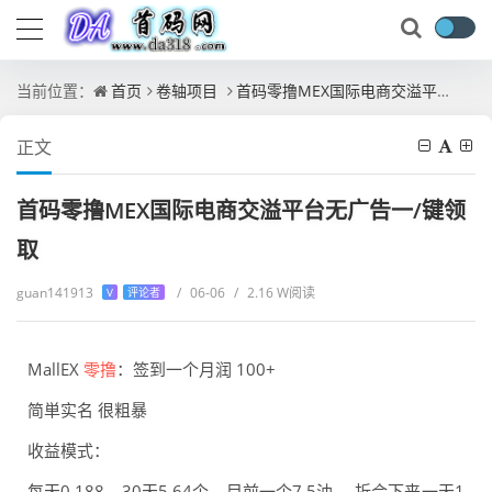
当前位置：
首页
卷轴项目
首码零撸MEX国际电商交溢平台无广告一/键领取
正文
首码零撸MEX国际电商交溢平台无广告一/键领
取
guan141913
/
06-06
/
2.16 W阅读
V
评论者
MallEX
零撸
：签到一个月润 100+
简単实名 很粗暴
收益模式：
每天0.188，30天5.64个，目前一个7.5油 ，折合下来一天1