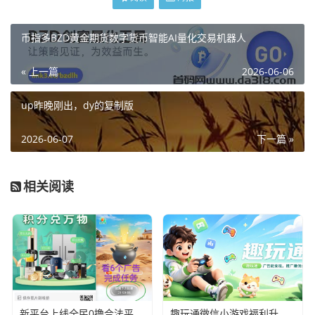
币指多BZD黄金期货数字货币智能AI量化交易机器人
« 上一篇
2026-06-06
up昨晚刚出，dy的复制版
2026-06-07
下一篇 »
相关阅读
新平台上线全民0撸合法平台6个广告滑落模式
趣玩通微信小游戏福利升级！新人红包+每日红包人人有份，零门槛上手