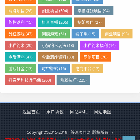
网赚项目 (28)
副业项目 (504)
零撸赚钱项目 (94)
购物返利 (15)
抖音直播 (206)
挖矿项目 (27)
分红游戏 (47)
网赚游戏 (51)
薅羊毛 (15)
创业项目 (93)
小猫钓米 (20)
小猫钓米玩法 (13)
小猫钓米福利 (14)
今后满座 (47)
今后满座资料 (30)
网创项目 (70)
游戏打金 (13)
时空驿站 (16)
电商平台 (17)
抖音黑科技兵马俑 (260)
涨粉技巧 (225)
返回首页
用户协议
网站XML
网站地图
Copyright
2015-2019
首码项目网
版权所有.
/
本站内容观点仅代表作者本人，不代表首码网的观点和立场，如有侵犯您