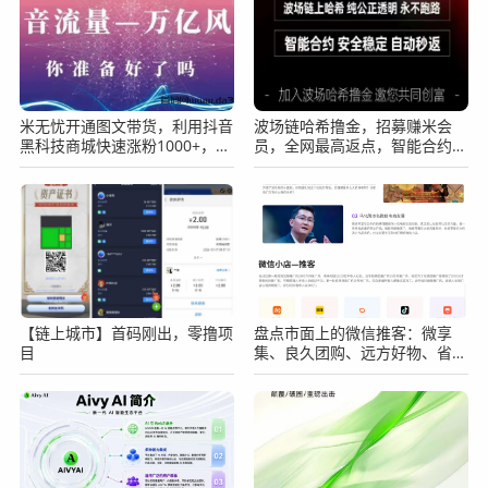
米无忧开通图文带货，利用抖音
波场链哈希撸金，招募赚米会
黑科技商城快速涨粉1000+，单
员，全网最高返点，智能合约，
日变现2W！
自动秒返！
【链上城市】首码刚出，零撸项
盘点市面上的微信推客：微享
目
集、良久团购、远方好物、省心
说、九鼎私域、中国优选几大平
台的分析