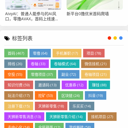
AivyAI：普通人能参与的AI风
新平台0撸优米首码爬墙
口，零撸AVAX，首码上线速度
上车！
标签列表
首码 (467)
零撸 (64)
手机兼职 (17)
项目 (78)
排线 (26)
卷轴 (33)
卷轴模式 (64)
微信挂机 (21)
空投 (55)
零撸项目 (37)
副业 (72)
卷轴项目 (21)
知识付费 (59)
邀请码 (13)
优惠券 (12)
赚钱 (88)
玩法介绍 (17)
挖矿 (53)
区块链 (24)
抖音 (19)
注册下载 (15)
天狮新零售 (18)
乐买买 (14)
天狮新零售消息 (13)
天狮新零售介绍 (14)
挂机项目 (27)
去中心化 (14)
全民砸蛋 (12)
游戏搬砖 (58)