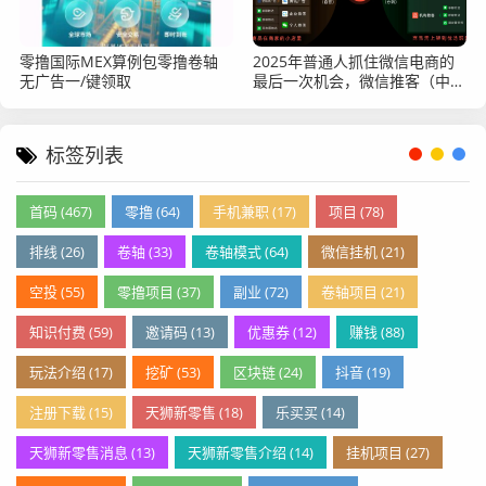
零撸国际MEX算例包零撸卷轴
2025年普通人抓住微信电商的
无广告一/键领取
最后一次机会，微信推客（中国
优选）不能错过
标签列表
首码 (467)
零撸 (64)
手机兼职 (17)
项目 (78)
排线 (26)
卷轴 (33)
卷轴模式 (64)
微信挂机 (21)
空投 (55)
零撸项目 (37)
副业 (72)
卷轴项目 (21)
知识付费 (59)
邀请码 (13)
优惠券 (12)
赚钱 (88)
玩法介绍 (17)
挖矿 (53)
区块链 (24)
抖音 (19)
注册下载 (15)
天狮新零售 (18)
乐买买 (14)
天狮新零售消息 (13)
天狮新零售介绍 (14)
挂机项目 (27)