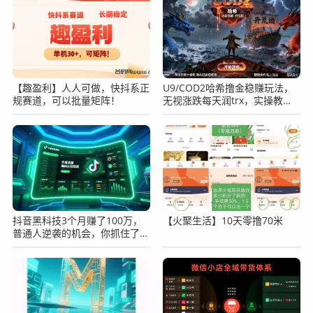
【趣盈利】人人可做，快抖系正
U9/COD2哈希撸金稳赚玩法，
规赛道，可以批量矩阵！
无视涨跌每天润trx，实操教
程！
抖音黑科技3个月赚了100万，
【火聚生活】10天零撸70米
普通人逆袭的机会，你抓住了
吗？