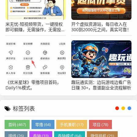
米无忧-短视频带货，一键授权
开个虚拟资源站，每日收入在
即可躺赚，无需操作，无需投
300到2000元之间，真实可靠！
资，0撸绿色正规！
《优米星球》零撸项目首码，
趣玩通实测：边玩游戏边看广告
Daily1%模式。
日赚 30+，靠谱副业全流程解析
标签列表
首码 (467)
零撸 (64)
手机兼职 (17)
项目 (78)
排线 (26)
卷轴 (33)
卷轴模式 (64)
微信挂机 (21)