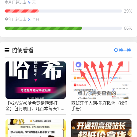
9
本月已经过去
天
29%
8
今年已经过去
个月
66%
随便看看
换一换
【V2/V6/V8哈希竞猜游戏打
西班牙华人网-乐在欧洲（操作
金】包润项目，几百本每天1-5
手册）
倍，24小时自动挂机！