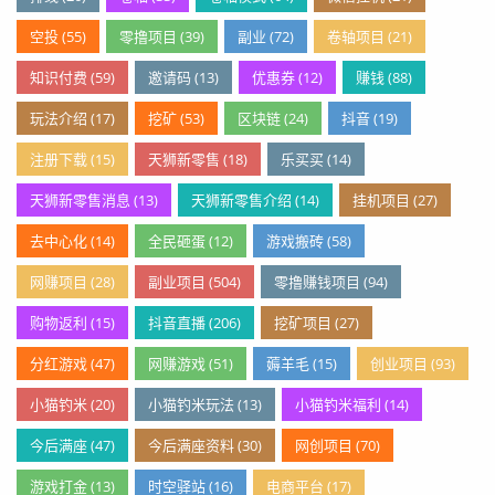
空投 (55)
零撸项目 (39)
副业 (72)
卷轴项目 (21)
知识付费 (59)
邀请码 (13)
优惠券 (12)
赚钱 (88)
玩法介绍 (17)
挖矿 (53)
区块链 (24)
抖音 (19)
注册下载 (15)
天狮新零售 (18)
乐买买 (14)
天狮新零售消息 (13)
天狮新零售介绍 (14)
挂机项目 (27)
去中心化 (14)
全民砸蛋 (12)
游戏搬砖 (58)
网赚项目 (28)
副业项目 (504)
零撸赚钱项目 (94)
购物返利 (15)
抖音直播 (206)
挖矿项目 (27)
分红游戏 (47)
网赚游戏 (51)
薅羊毛 (15)
创业项目 (93)
小猫钓米 (20)
小猫钓米玩法 (13)
小猫钓米福利 (14)
今后满座 (47)
今后满座资料 (30)
网创项目 (70)
游戏打金 (13)
时空驿站 (16)
电商平台 (17)