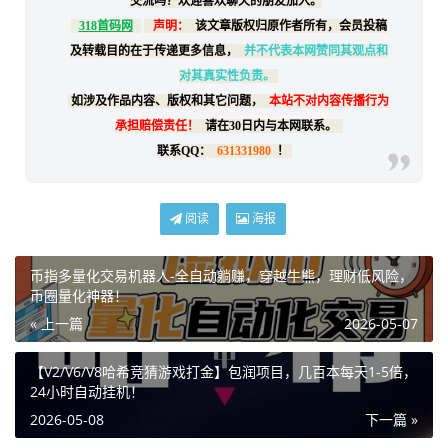
交流吗？欢迎喜欢聊天的朋友加入。
318首码网
声明：
该文章版权归原作者所有，会员投稿
及转载目的在于传递更多信息，
并不代表本网赞同其观点和
对其真实性负责。
如涉及作品内容、版权和其它问题，
本站不对内容传播行为
承担赔偿责任！
请在30日内与本网联系。
联系QQ：
631331980
！
阅读
海报
币指多量化交易机器人-全自动躺赚，穿越牛熊，理财低风险，
币圈量化神器！
« 上一篇
2026-05-07
【V2/V6/V8哈希竞猜游戏打金】包润项目，几百本每天1-5倍，
24小时自动挂机！
2026-05-08
下一篇 »