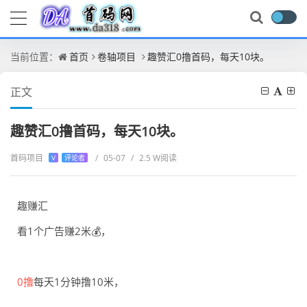
当前位置：
首页
卷轴项目
趣赞汇0撸首码，每天10块。
正文
趣赞汇0撸首码，每天10块。
首码项目
/
05-07
/
2.5 W阅读
V
评论者
趣赚汇
看1个广告赚2米💰，
0撸
每天1分钟撸10米，