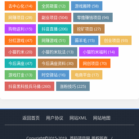
去中心化 (14)
全民砸蛋 (12)
游戏搬砖 (58)
网赚项目 (28)
副业项目 (504)
零撸赚钱项目 (94)
购物返利 (15)
抖音直播 (206)
挖矿项目 (27)
分红游戏 (47)
网赚游戏 (51)
薅羊毛 (15)
创业项目 (93)
小猫钓米 (20)
小猫钓米玩法 (13)
小猫钓米福利 (14)
今后满座 (47)
今后满座资料 (30)
网创项目 (70)
游戏打金 (13)
时空驿站 (16)
电商平台 (17)
抖音黑科技兵马俑 (260)
涨粉技巧 (225)
返回首页
用户协议
网站XML
网站地图
Copyright
2015-2019
首码项目网
版权所有.
/