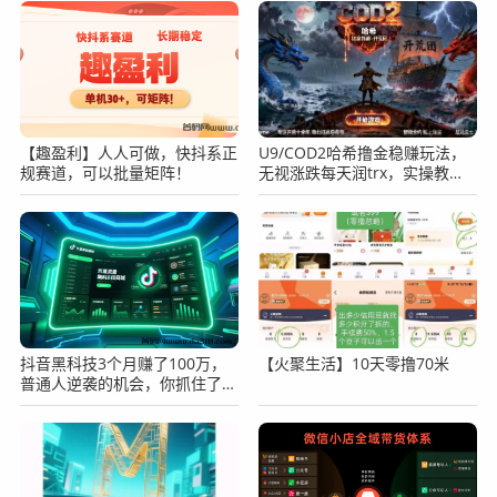
【趣盈利】人人可做，快抖系正
U9/COD2哈希撸金稳赚玩法，
规赛道，可以批量矩阵！
无视涨跌每天润trx，实操教
程！
抖音黑科技3个月赚了100万，
【火聚生活】10天零撸70米
普通人逆袭的机会，你抓住了
吗？