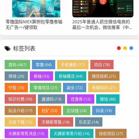
零撸国际MEX算例包零撸卷轴
2025年普通人抓住微信电商的
无广告一/键领取
最后一次机会，微信推客（中国
优选）不能错过
标签列表
首码 (467)
零撸 (64)
手机兼职 (17)
项目 (78)
排线 (26)
卷轴 (33)
卷轴模式 (64)
微信挂机 (21)
空投 (55)
零撸项目 (37)
副业 (72)
卷轴项目 (21)
知识付费 (59)
邀请码 (13)
优惠券 (12)
赚钱 (88)
玩法介绍 (17)
挖矿 (53)
区块链 (24)
抖音 (19)
注册下载 (15)
天狮新零售 (18)
乐买买 (14)
天狮新零售消息 (13)
天狮新零售介绍 (14)
挂机项目 (27)