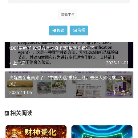
接码平台
阅读
海报
tDEF更新了 投资方有芝麻 再观望就真错过了!
« 上一篇
2025-11-01
央媒国企电商来了！“中国优选”重磅上线，普通人如何乘上东
风？
2025-11-05
下一篇 »
相关阅读