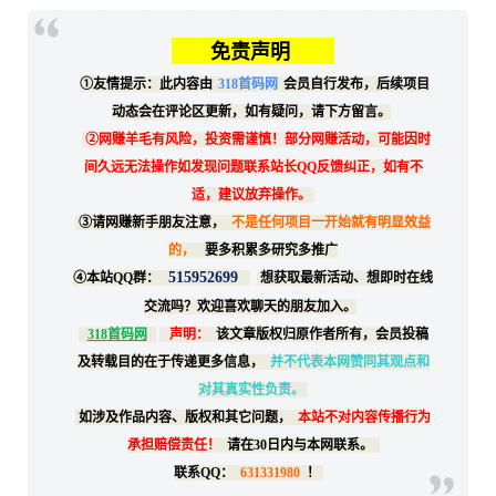
免责声明
①友情提示：此内容由
318首码网
会员自行发布，后续项目
动态会在评论区更新，如有疑问，请下方留言。
②网赚羊毛有风险，投资需谨慎！部分网赚活动，可能因时
间久远无法操作如发现问题联系站长QQ反馈纠正，如有不
适，建议放弃操作。
③请网赚新手朋友注意，
不是任何项目一开始就有明显效益
的，
要多积累多研究多推广
515952699
④本站QQ群：
想获取最新活动、想即时在线
交流吗？欢迎喜欢聊天的朋友加入。
318首码网
声明：
该文章版权归原作者所有，会员投稿
及转载目的在于传递更多信息，
并不代表本网赞同其观点和
对其真实性负责。
如涉及作品内容、版权和其它问题，
本站不对内容传播行为
承担赔偿责任！
请在30日内与本网联系。
联系QQ：
631331980
！