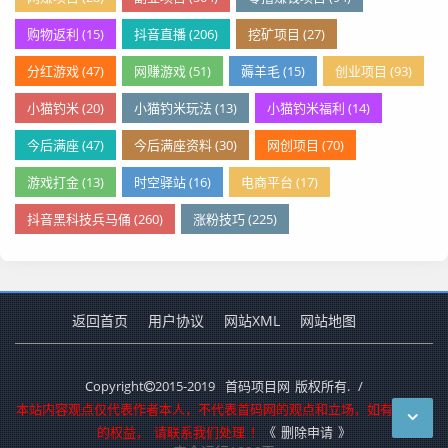
购物返利 (15)
抖音直播 (206)
挖矿项目 (27)
分红游戏 (47)
网赚游戏 (51)
薅羊毛 (15)
创业项目 (93)
小猫钓米 (20)
小猫钓米玩法 (13)
小猫钓米福利 (14)
今后满座 (47)
今后满座资料 (30)
网创项目 (70)
游戏打金 (13)
时空驿站 (16)
电商平台 (17)
抖音黑科技兵马俑 (260)
涨粉技巧 (225)
返回首页
用户协议
网站XML
网站地图
Copyright
2015-2019
首码项目网
版权所有.
/
本站内容观点仅代表作者本人，不代表首码网的观点和立场，如有侵犯您
的权益，
请联系我们处理
！
《
删除申请
》