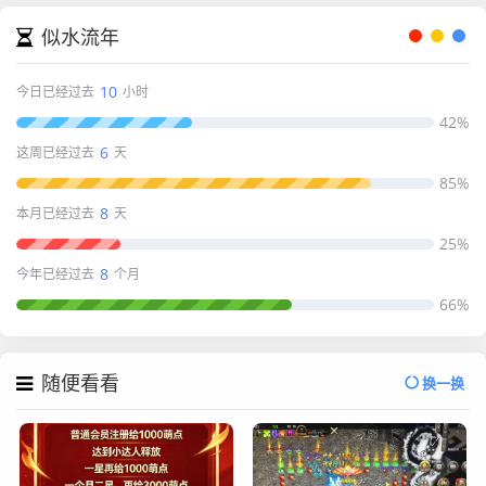
似水流年
10
今日已经过去
小时
42%
6
这周已经过去
天
85%
8
本月已经过去
天
25%
8
今年已经过去
个月
66%
随便看看
换一换