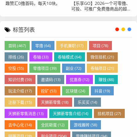
趣赞汇0撸首码，每天10块。
【乐享GO】2026一个可零撸、
可投、可推广免费撸商品的超级
平台
标签列表
首码 (467)
零撸 (64)
手机兼职 (17)
项目 (78)
排线 (26)
卷轴 (33)
卷轴模式 (64)
微信挂机 (21)
空投 (55)
零撸项目 (39)
副业 (72)
卷轴项目 (21)
知识付费 (59)
邀请码 (13)
优惠券 (12)
赚钱 (88)
玩法介绍 (17)
挖矿 (53)
区块链 (24)
抖音 (19)
注册下载 (15)
天狮新零售 (18)
乐买买 (14)
天狮新零售消息 (13)
天狮新零售介绍 (14)
挂机项目 (27)
去中心化 (14)
全民砸蛋 (12)
游戏搬砖 (58)
网赚项目 (28)
副业项目 (504)
零撸赚钱项目 (94)