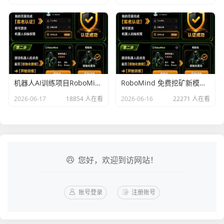
机器人AI训练项目RoboMind：零撸主流币ROBO每天零撸21元 算力即财富！
RoboMind 免费挖矿新模式！铲出就可以立即提到各大交易所变现！45天零撸6180个币 目前现价0.02U一个币！已上架26家交以所！提币秒到账！底池现在58万刀一机!
2026-06-17
18854 人在看
2026-06-16
22271 人在看
您好，欢迎到访网站！
账号登录
注册账号