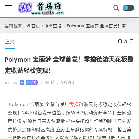
当前位置：
首页
币圈空投
Polymon 宝丽梦 全球首发！零撸链游天花板稳定收益轻松变现！
正文
Polymon 宝丽梦 全球首发！零撸链游天花板稳
定收益轻松变现！
okikuxy
/
04-18
/
3 W阅读
V
评论者
Polymon 宝丽梦 全球首发！
零撸
链游天花板稳定收益轻松
变现！24小时首发卡位战引爆Web3运动资源革命！全网热
度拉满 好项目自带天然流量 抓住头矿超早红利期刚开启先发
优势决定你的财富高度 立刻上车孵化你的专属特权！抢占第
一波吃肉席位不要等别人提现了你才后悔！🚀带队吃大肉 各