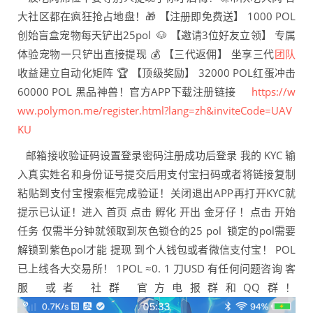
大社区都在疯狂抢占地盘！🎁 【注册即免费送】 1000 POL
创始盲盒宠物每天铲出25pol 🐶 【邀请3位好友立领】 专属
体验宠物一只铲出直接提现 💰 【三代返佣】 坐享三代
团队
收益建立自动化矩阵 🏆 【顶级奖励】 32000 POL红蛋冲击
60000 POL 黑品神兽！官方APP下载注册链接
https://w
ww.polymon.me/register.html?lang=zh&inviteCode=UAV
KU
邮箱接收验证码设置登录密码注册成功后登录 我的 KYC 输
入真实姓名和身份证号提交后用支付宝扫码或者将链接复制
粘贴到支付宝搜索框完成验证！关闭退出APP再打开KYC就
提示已认证！进入 首页 点击 孵化 开出 金牙仔 ！点击 开始
任务 仅需半分钟就领取到灰色锁仓的25 pol 锁定的pol需要
解锁到紫色pol才能 提现 到个人钱包或者微信支付宝！ POL
已上线各大交易所！ 1POL ≈0. 1 刀USD 有任何问题咨询 客
服 或者 社群 官方电报群和QQ群！