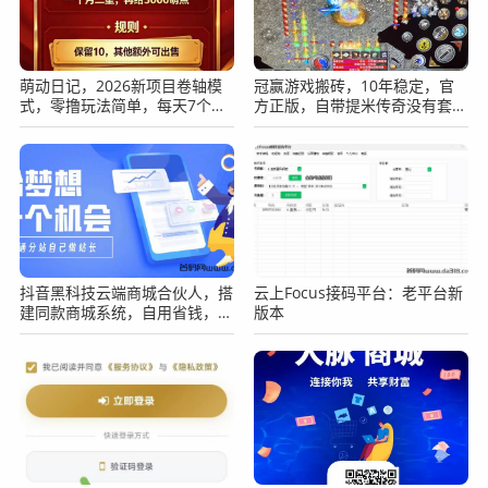
萌动日记，2026新项目卷轴模
冠赢游戏搬砖，10年稳定，官
式，零撸玩法简单，每天7个广
方正版，自带提米传奇没有套路
告。
长期稳定吃肉
抖音黑科技云端商城合伙人，搭
云上Focus接码平台：老平台新
建同款商城系统，自用省钱，手
版本
把手教你赚钱