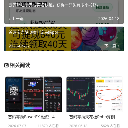
云养虾注册完成实名认证，获得一只免费版小龙虾。
« 上一篇
2026-04-18
首码宝力梦 0撸主流马蹄pol
2026-04-22
下一篇 »
相关阅读
首码零撸BuyerEX 融资1.4亿 K投来袭无广告一/键领取长期平台助你翻身
首码零撸天花板Robo算例无广告一/键领取
2026-07-07
11879 人在看
2026-06-18
15628 人在看