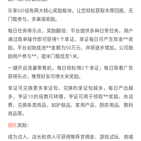
乐享GO设有两大核心奖励板块，让您轻松获取丰厚回报，无
门槛参与，多渠道奖励。
每日任务得乐点，奖励翻倍：平台提供多种日常任务，用户
通过简单操作即可获得1个享证，享证每日可产生现金**奖
励。平台初始底池**金额为50万元，并将逐步增加。公司鼓
励用户参与**，提米门槛低至1米。
一键开启流量零售机，每日轻松得2个享证；每日观看广告
获得乐点；推荐好友可得大米奖励。
享证可兑换更多享证包，兑换的享证包越多，每日产出越
多，亨证10的倍数可转赠，亨证可用于领取**奖励、充话
费、兑换各类商品，如护肤品、家用产品、厨房用品、数码
商品等。
团队
奖励：
成为达人、店长和商人可获得推荐官佣金、游戏试玩、商城