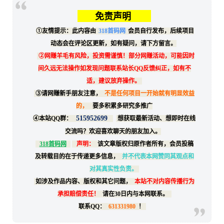
免责声明
①友情提示：此内容由
318首码网
会员自行发布，后续项目
动态会在评论区更新，如有疑问，请下方留言。
②网赚羊毛有风险，投资需谨慎！部分网赚活动，可能因时
间久远无法操作如发现问题联系站长QQ反馈纠正，如有不
适，建议放弃操作。
③请网赚新手朋友注意，
不是任何项目一开始就有明显效益
的，
要多积累多研究多推广
515952699
④本站QQ群：
想获取最新活动、想即时在线
交流吗？欢迎喜欢聊天的朋友加入。
318首码网
声明：
该文章版权归原作者所有，会员投稿
及转载目的在于传递更多信息，
并不代表本网赞同其观点和
对其真实性负责。
如涉及作品内容、版权和其它问题，
本站不对内容传播行为
承担赔偿责任！
请在30日内与本网联系。
联系QQ：
631331980
！