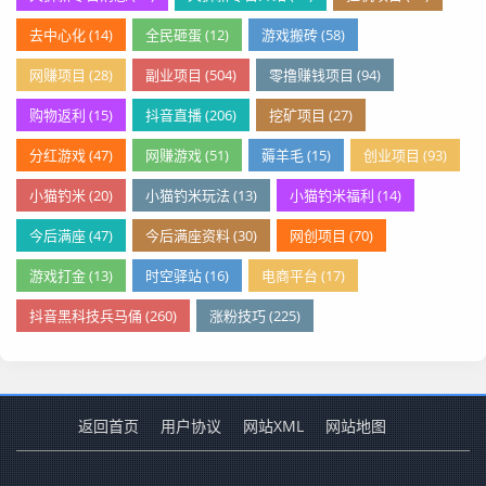
去中心化 (14)
全民砸蛋 (12)
游戏搬砖 (58)
网赚项目 (28)
副业项目 (504)
零撸赚钱项目 (94)
购物返利 (15)
抖音直播 (206)
挖矿项目 (27)
分红游戏 (47)
网赚游戏 (51)
薅羊毛 (15)
创业项目 (93)
小猫钓米 (20)
小猫钓米玩法 (13)
小猫钓米福利 (14)
今后满座 (47)
今后满座资料 (30)
网创项目 (70)
游戏打金 (13)
时空驿站 (16)
电商平台 (17)
抖音黑科技兵马俑 (260)
涨粉技巧 (225)
返回首页
用户协议
网站XML
网站地图