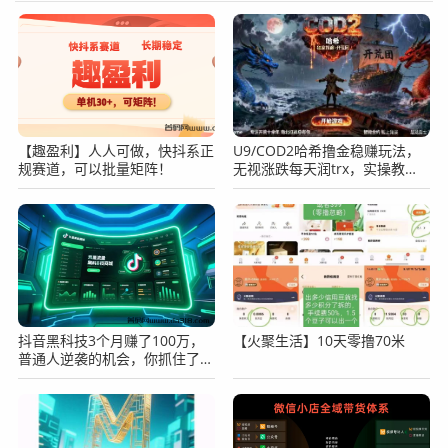
【趣盈利】人人可做，快抖系正
U9/COD2哈希撸金稳赚玩法，
规赛道，可以批量矩阵！
无视涨跌每天润trx，实操教
程！
抖音黑科技3个月赚了100万，
【火聚生活】10天零撸70米
普通人逆袭的机会，你抓住了
吗？