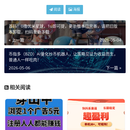
阅读
海报
首码！0撸优米星球，1u即可提，更新版本已完善，请把旧版
本卸载，扫码重新下载
« 上一篇
2026-05-04
币指多（BZD）AI量化炒币机器人，让策略见证为收益而生，
普通人一样吃肉！
2026-05-06
下一篇 »
相关阅读