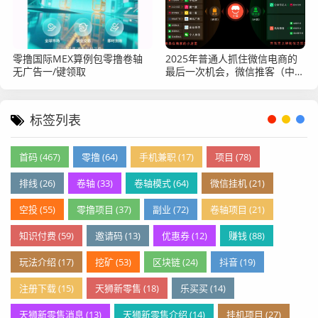
零撸国际MEX算例包零撸卷轴
2025年普通人抓住微信电商的
无广告一/键领取
最后一次机会，微信推客（中国
优选）不能错过
标签列表
首码 (467)
零撸 (64)
手机兼职 (17)
项目 (78)
排线 (26)
卷轴 (33)
卷轴模式 (64)
微信挂机 (21)
空投 (55)
零撸项目 (37)
副业 (72)
卷轴项目 (21)
知识付费 (59)
邀请码 (13)
优惠券 (12)
赚钱 (88)
玩法介绍 (17)
挖矿 (53)
区块链 (24)
抖音 (19)
注册下载 (15)
天狮新零售 (18)
乐买买 (14)
天狮新零售消息 (13)
天狮新零售介绍 (14)
挂机项目 (27)