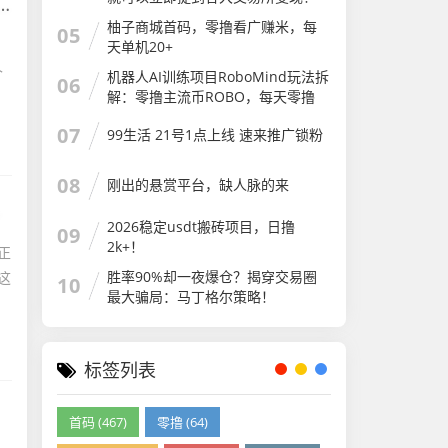
45天零撸6180个币 目前现价0.02U
柚子商城首码，零撸看广赚米，每
05
一个币！已上架26家交以所！提币
天单机20+
秒到账！底池现在58万刀一机!
个
机器人AI训练项目RoboMind玩法拆
06
解：零撸主流币ROBO，每天零撸
21元，算力即财富！
07
99生活 21号1点上线 速来推广锁粉
08
刚出的悬赏平台，缺人脉的来
2026稳定usdt搬砖项目，日撸
09
2k+！
正
胜率90%却一夜爆仓？揭穿交易圈
这
10
最大骗局：马丁格尔策略！
标签列表
首码 (467)
零撸 (64)