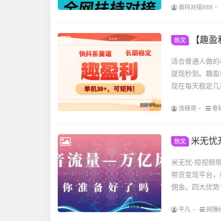
首码对接888
【趣盈
热文
适合普通人做的小
提现秒到。趣盈
现在每天稳定几
浩楠哥
卷
米无忧开
热文
米无忧-短视频
带货变现平台，
佣金。四大优势1
平凡
网赚