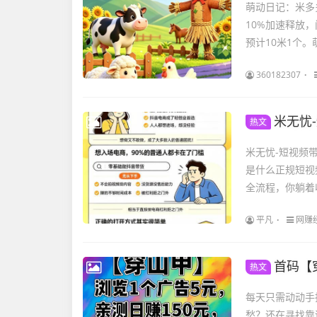
萌动日记：米多
10%加速释放
预计10米1个。
360182307
米无忧-
热文
米无忧-短视频
是什么正规短视
全流程，你躺着收
平凡
网赚
首码【
热文
每天只需动动手
愁？还在寻找靠