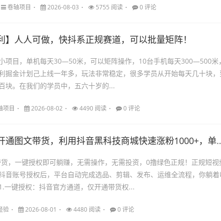
卷轴项目
2026-08-03
5755 阅读
0 评论
利】人人可做，快抖系正规赛道，可以批量矩阵！
项目，单机每天30—50米，可以矩阵操作，10台手机每天300—500米
利掘金计划己上线一年多，玩法非常稳定，很多学员从开始每天几十块，
百块。在我们的学员中，五六十岁的...
轴项目
2026-08-02
4490 阅读
0 评论
通图文带货，利用抖音黑科技商城快速涨粉1000+，单日变现2W！
带货，一键授权即可躺赚，无需操作，无需投资，0撸绿色正规！正规短视
抖音账号授权后，平台自动完成选品、剪辑、发布、运维全流程，你躺着
.一键授权：抖音官方通道，仅开通带货权...
经验
2026-08-01
4480 阅读
0 评论