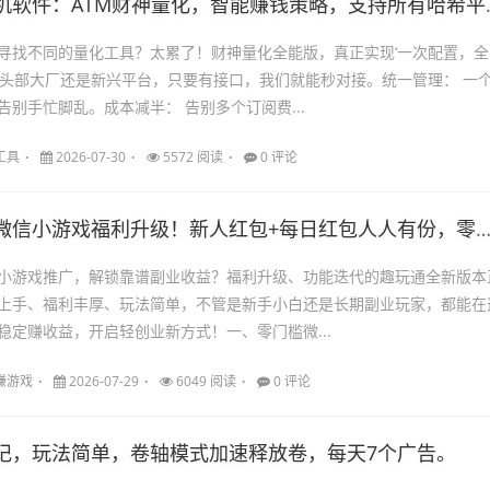
软件：ATM财神量化，智能赚钱策略，支持所有哈希平台，永久躺赚！
寻找不同的量化工具？太累了！财神量化全能版，真正实现‘一次配置，全
是头部大厂还是新兴平台，只要有接口，我们就能秒对接。统一管理： 一
告别手忙脚乱。成本减半： 告别多个订阅费...
工具
2026-07-30
5572 阅读
0 评论
微信小游戏福利升级！新人红包+每日红包人人有份，零门槛上手
小游戏推广，解锁靠谱副业收益？福利升级、功能迭代的趣玩通全新版本
上手、福利丰厚、玩法简单，不管是新手小白还是长期副业玩家，都能在
稳定赚收益，开启轻创业新方式！一、零门槛微...
赚游戏
2026-07-29
6049 阅读
0 评论
记，玩法简单，卷轴模式加速释放卷，每天7个广告。