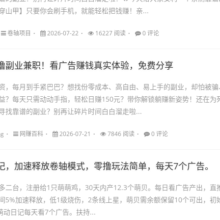
穿山甲】只要你会刷手机，就能轻松把钱赚！亲...
卷轴项目
2026-07-22
16227 阅读
0 评论
撸副业兼职！看广告赚钱真实体验，免费分享
资，每月到手紧巴巴？想找份零成本、高自由、易上手的副业，却怕被骗
益？每天只需动动手指，轻松日赚150元？带你解锁躺赚新姿势！还在为
寻找靠谱的副业？别再让碎片时间白白溜走啦...
ng
网赚百科
2026-07-21
7846 阅读
0 评论
记，加速释放卷轴模式，零撸玩法简单，每天7个广告。
多二台，注册给1只萌萌鸡，30天内产12.3个萌贝。每日看广告产出，直
，间5%加速释放，低1级烧伤，2条线上星，萌贝需余额保留10个可出，初
萌动日记每天看7个广告。扶持...