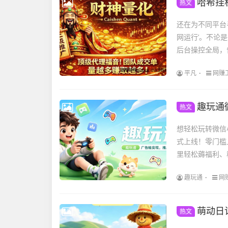
哈希挂机
热文
还在为不同平台
网运行’。不论
后台操控全局，
平凡
网赚
趣玩通
热文
想轻松玩转微信
式上线！零门槛
里轻松薅福利、
趣玩通
网
萌动日
热文