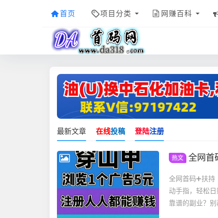
首页
项目分类
网赚百科
最新文章
在线
投稿
登陆
注册
全网首码
热文
全网首码➕扶持
动手指，轻松日
靠谱的副业？别再