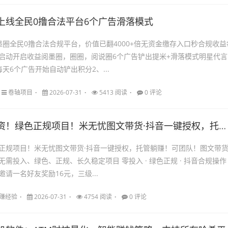
上线全民0撸合法平台6个广告滑落模式
墨圈全民0撸合法合规平台，价值已翻4000+倍无资金缴存入口秒合规收益
启动开启收益阅墨圈，圈圈，阅说圈6个广告铲出提米+滑落模式明星代言
天6个广告开始自动铲出积分2、...
卷轴项目
2026-07-31
5413 阅读
0 评论
资！绿色正规项目！米无忧图文带货·抖音一键授权，托管躺赚！
正规项目！米无忧图文带货·抖音一键授权，托管躺赚！可团队！图文带
需投入、绿色、正规、长久稳定项目 零投入 · 绿色正规 · 抖音合规操作 
请一名好友奖励16元，三级...
赚经验
2026-07-31
4754 阅读
0 评论