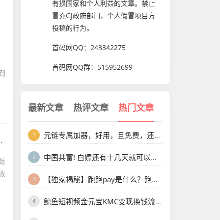
有损国家和个人利益的文章。禁止
冒充GJ政府部门，个人假冒项目方
投稿的行为。
首码网QQ：243342275
，
首码网QQ群：
515952699
到
最新文章
热评文章
热门文章
全网首码➕扶持【穿山甲】浏览一个广告5元，亲测日赚150元，注册就能赚。
1
【趣盈利】人人可做，快抖系正规赛道，可以批量矩阵！
2
频
收
米无忧开通图文带货，利用抖音黑科技商城快速涨粉1000+，单日变现2W！
3
新平台上线全民0撸合法平台6个广告滑落模式
4