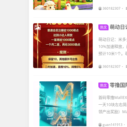
360182307
萌动日
热文
萌动日记：米多
10%加速释放
预计10米1个。
360182307
零撸国
热文
首码零撸MallE
一天10块左右
领产出奖励）Mall
guan141913