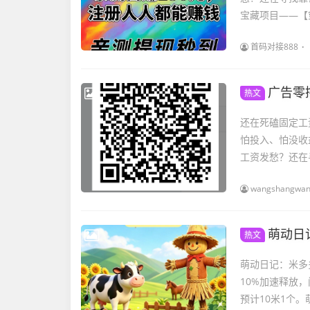
宝藏项目——【
首码对接888
广告零
热文
还在死磕固定工
怕投入、怕没收
工资发愁？还在
wangshangwa
萌动日
热文
萌动日记：米多
10%加速释放
预计10米1个。