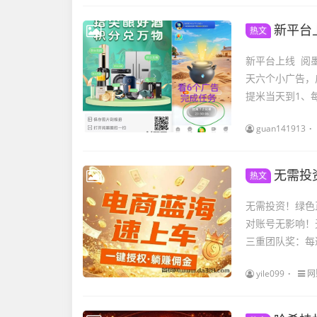
新平台
热文
新平台上线 阅
天六个小广告，
提米当天到1、每
guan141913
无需投
热文
无需投资！绿色
对账号无影响！无
三重团队奖：每邀
yile099
网