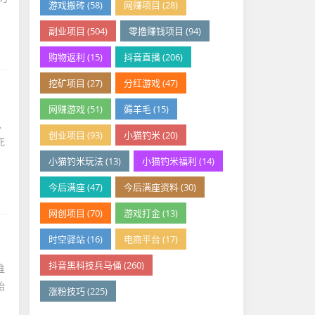
游戏搬砖 (58)
网赚项目 (28)
副业项目 (504)
零撸赚钱项目 (94)
购物返利 (15)
抖音直播 (206)
挖矿项目 (27)
分红游戏 (47)
网赚游戏 (51)
薅羊毛 (15)
、
创业项目 (93)
小猫钓米 (20)
死
小猫钓米玩法 (13)
小猫钓米福利 (14)
今后满座 (47)
今后满座资料 (30)
网创项目 (70)
游戏打金 (13)
时空驿站 (16)
电商平台 (17)
抖音黑科技兵马俑 (260)
推
始
涨粉技巧 (225)