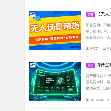
【无人
热文
项目说明：不用
单。操作简单，
跟着发就行一天发
浩楠哥
创
抖音黑
热文
抖音黑科技3个
互联网商城，可
播间点赞，短视
lingluxiangmu