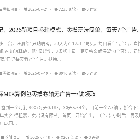
卷轴项目
2026-07-21
7235 阅读
0 评论
记，2026新项目卷轴模式，零撸玩法简单，每天7个广告
多二台，注册给1只萌萌鸡，30天内产12.3个萌贝。每日看广告产出，直
，间5%加速释放，低1级烧伤，2条线上星，萌贝需余额保留10个可出，初
萌动日记每天看7个广告。扶持...
卷轴项目
2026-07-19
8916 阅读
0 评论
际MEX算例包零撸卷轴无广告一/键领取
X 签到一个月润 300+每天0.188，30天5.64个，目前一个7.5油 ，折合下
简単实名 很粗暴，卖出没有限制。首页，开始产出，（产出3小时后，再及
EX国...
卷轴项目
2026-07-19
8208 阅读
0 评论