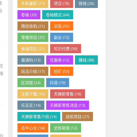
推
手机兼职 (17)
项目 (78)
排线 (26)
始
卷轴 (33)
卷轴模式 (64)
微信挂机 (21)
空投 (55)
零撸项目 (37)
副业 (72)
卷轴项目 (21)
知识付费 (59)
邀请码 (13)
优惠券 (12)
赚钱 (88)
忧
玩法介绍 (17)
挖矿 (53)
维
区块链 (24)
抖音 (19)
注册下载 (15)
天狮新零售 (18)
乐买买 (14)
天狮新零售消息 (13)
天狮新零售介绍 (14)
挂机项目 (27)
去中心化 (14)
全民砸蛋 (12)
的