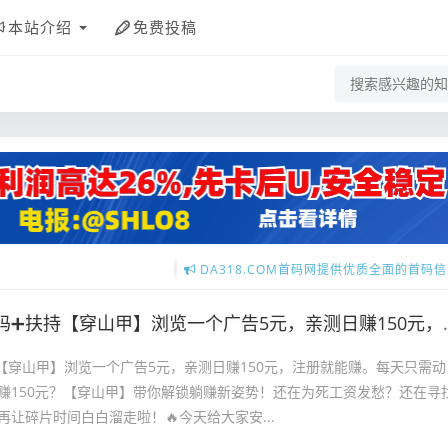
本站介绍
免费投稿
找项目推项目就上DA318.COM首码网
DA318.COM首码网提供优质全面的首码
➕扶持【穿山甲】浏览一个广告5元，亲测日赚150元，注册就能赚。
【穿山甲】浏览一个广告5元，亲测日赚150元，注册就能赚。每天只需动
赚150元？【穿山甲】带你解锁躺赚新姿势！还在为死工资发愁？还在寻
让碎片时间白白溜走啦！🔥今天给大家安...