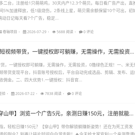
多二台，注册给1只萌萌鸡，30天内产12.3个萌贝。每日看广告产出，直
，间5%加速释放，低1级烧伤，2条线上星，萌贝需余额保留10个可出，初
萌动日记每天看7个广告，稳定...
卷轴项目
2026-07-29
5688 阅读
0 评论
短视频带货，一键授权即可躺赚，无需操作，无需投资，0撸绿色正规！
带货，一键授权即可躺赚，无需操作，无需投资，0撸绿色正规！一、米无
频带货变现平台，抖音账号授权后，平台自动完成选品、剪辑、发布、运
佣金。二、四大优势1.一键授权：抖音官...
经验
2026-07-22
7838 阅读
0 评论
穿山甲】浏览一个广告5元，亲测日赚150元，注册就能赚！
指，轻松日赚150元？【穿山甲】带你解锁躺赚新姿势！还在为死工资发
谱的副业？别再让碎片时间白白溜走啦！🔥今天给大家安利一个亲测靠谱