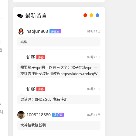
最新留言
。
haojun808
评论者
05月17日
真假
推
始
访客
游客
04月25日
需要梯子vpn的可以参考这个：梯子翻墙vpn-一
枝红杏注册安装使用教程https://kdocs.cn/l/cqW
访客
游客
04月19日
邀请码：8NDZGd，免费注册
来
时
1003218680
评论者
04月11日
大神拉我赚钱啊