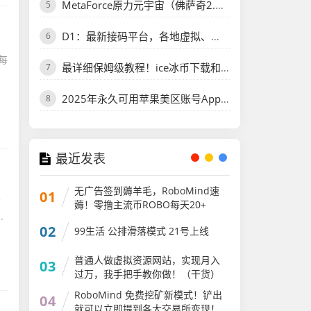
无需投资！绿色正规项目！米无忧图文带货·抖音一键授权，托管躺赚！
5
哈希挂机软件：ATM财神量化，智能赚钱策略，支持所有哈希平台，永久躺赚！
6
每
趣玩通微信小游戏福利升级！新人红包+每日红包人人有份，零门槛上手
7
萌动日记，玩法简单，卷轴模式加速释放卷，每天7个广告。
8
最近发表
无广告签到薅羊毛，RoboMind速
01
货
薅！零撸主流币ROBO每天20+
·
02
99生活 公排滑落模式 21号上线
普通人做虚拟资源网站，实现月入
03
过万，我手把手教你做！（干货）
RoboMind 免费挖矿新模式！铲出
04
就可以立即提到各大交易所变现！