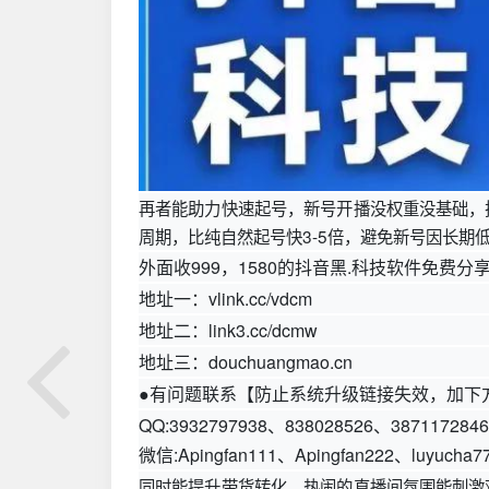
再者能助力快速起号，新号开播没权重没基础，
周期，比纯自然起号快3-5倍，避免新号因长期
外面收999，1580的抖音黑.科技软件免费分
地址一：vlink.cc/vdcm
地址二：link3.cc/dcmw
地址三：douchuangmao.cn
●有问题联系【防止系统升级链接失效，加下
QQ:3932797938、838028526、387117284
微信:Apingfan111、Apingfan222、luyucha7
同时能提升带货转化，热闹的直播间氛围能刺激