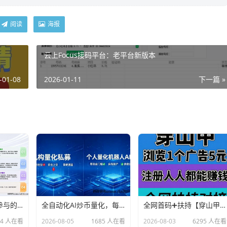
阅读
海报
云上Focus接码平台：老平台新版本
-01-08
2026-01-11
下一篇 »
AivyAI：普通人能参与的AI风口，零撸AVAX，首码上线速度上车！
全自动化AI炒币量化，每日稳定收益几百，24小时全自动挂机操作！
全网首码➕扶持【穿山甲】浏览一个广告5元，亲测日赚150元，注册就能赚。
64 人在看
2026-08-05
1685 人在看
2026-08-03
6295 人在看