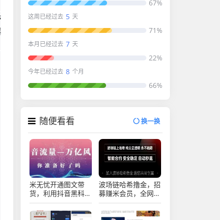
67%
5
这周已经过去
天
带
曝
71%
7
本月已经过去
天
22%
8
今年已经过去
个月
66%
随便看看
换一换
米无忧开通图文带
波场链哈希撸金，招
货，利用抖音黑科技
募赚米会员，全网最
商城快速涨粉
高返点，智能合约，
1000+，单日变现
自动秒返！
2W！