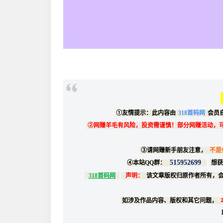
①友情提示：此内容由
318首码网
会员
②网赚羊毛有风险，投资需谨慎！部分网赚活动，
③请网赚新手朋友注意，
不是
515952699
④本站QQ群：
想获
318首码网
声明：
该文章版权归原作者所有，
如涉及作品内容、版权和其它问题，