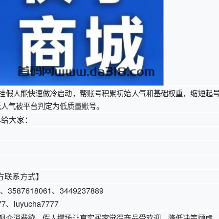
挂假人能快速做冷启动，帮账号积累初始人气和基础权重，缩短起
低人气被平台判定为低质量账号。
享给大家：
方联系方式】
6、3587618061、3449237889
77、luyucha7777
观众消费欲，假人撑场让真实买家觉得商品受欢迎，降低决策顾虑