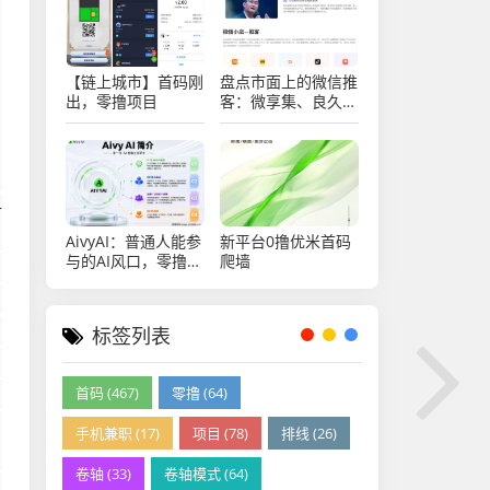
【链上城市】首码刚
盘点市面上的微信推
出，零撸项目
客：微享集、良久团
购、远方好物、省心
说、九鼎私域、中国
优选几大平台的分析
号
AivyAI：普通人能参
新平台0撸优米首码
与的AI风口，零撸
爬墙
AVAX，首码上线速
度上车！
标签列表
首码 (467)
零撸 (64)
手机兼职 (17)
项目 (78)
排线 (26)
卷轴 (33)
卷轴模式 (64)
，