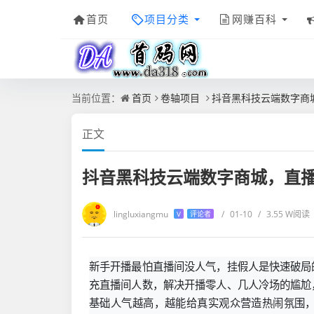
首页
项目分类
网赚百科
当前位置：
首页
卷轴项目
抖音黑科技云端数字商
正文
抖音黑科技云端数字商城，直
lingluxiangmu
/
01-10
/
3.55 W阅读
V
评论者
新手开播最怕直播间没人气，挂假人是快速破局
充直播间人数，解决开播零人、几人冷场的尴尬
基础人气越高，越能给真实观众营造热闹氛围