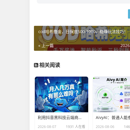
cod哈希撸金，日保底500-1000，稳赚玩法技巧！
« 上一篇
2026
相关阅读
利用抖音黑科技云端商城快速涨粉开橱窗，米无忧图文带货抖音授权，托管躺赚！
2026-08-07
1931 人在看
2026-08-06
14