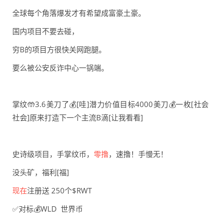
全球每个角落爆发才有希望成富豪土豪。
国内项目不要去碰，
穷B的项目方很快关网跑腿。
要么被公安反诈中心一锅端。
掌纹🤲3.6美刀了💰[哇]潜力价值目标4000美刀💰一枚[社会
社会]原来打造下一个主流B滴[让我看看]
史诗级项目，手掌纹币，
零撸
，速撸！手慢无！
没头矿，福利[福]
现在
注册送 250个$RWT
✅对标💰WLD 世界币