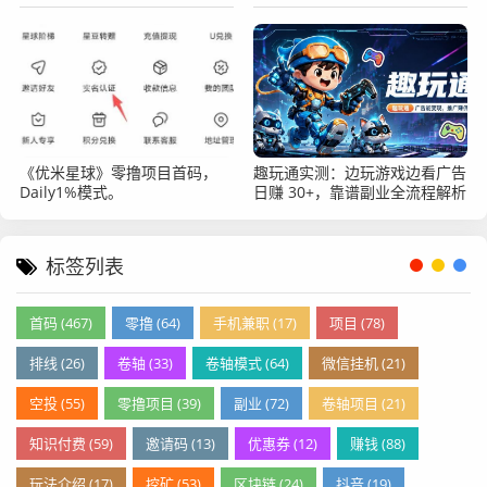
资，0撸绿色正规！
《优米星球》零撸项目首码，
趣玩通实测：边玩游戏边看广告
Daily1%模式。
日赚 30+，靠谱副业全流程解析
标签列表
首码 (467)
零撸 (64)
手机兼职 (17)
项目 (78)
排线 (26)
卷轴 (33)
卷轴模式 (64)
微信挂机 (21)
空投 (55)
零撸项目 (39)
副业 (72)
卷轴项目 (21)
知识付费 (59)
邀请码 (13)
优惠券 (12)
赚钱 (88)
玩法介绍 (17)
挖矿 (53)
区块链 (24)
抖音 (19)