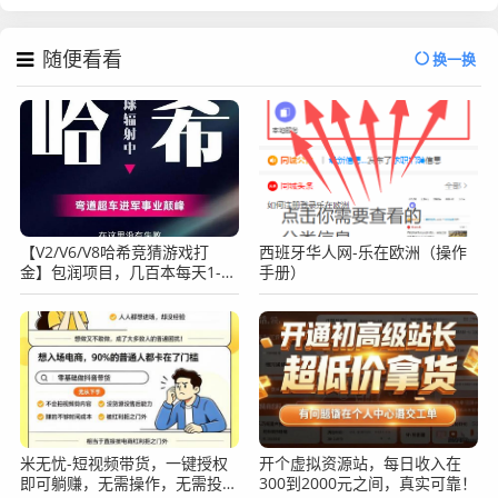
随便看看
换一换
【V2/V6/V8哈希竞猜游戏打
西班牙华人网-乐在欧洲（操作
金】包润项目，几百本每天1-5
手册）
倍，24小时自动挂机！
米无忧-短视频带货，一键授权
开个虚拟资源站，每日收入在
即可躺赚，无需操作，无需投
300到2000元之间，真实可靠！