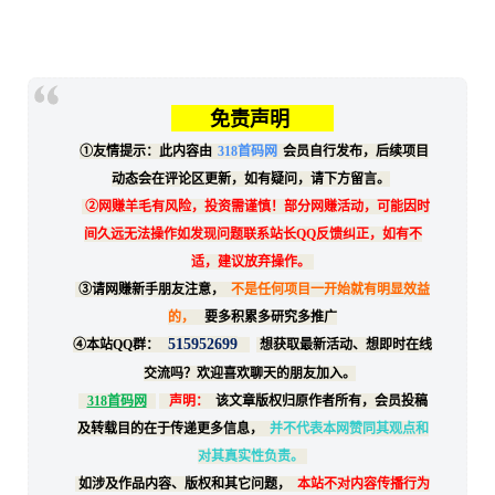
免责声明
①友情提示：此内容由
318首码网
会员自行发布，后续项目
动态会在评论区更新，如有疑问，请下方留言。
②网赚羊毛有风险，投资需谨慎！部分网赚活动，可能因时
间久远无法操作如发现问题联系站长QQ反馈纠正，如有不
适，建议放弃操作。
③请网赚新手朋友注意，
不是任何项目一开始就有明显效益
的，
要多积累多研究多推广
515952699
④本站QQ群：
想获取最新活动、想即时在线
交流吗？欢迎喜欢聊天的朋友加入。
318首码网
声明：
该文章版权归原作者所有，会员投稿
及转载目的在于传递更多信息，
并不代表本网赞同其观点和
对其真实性负责。
如涉及作品内容、版权和其它问题，
本站不对内容传播行为