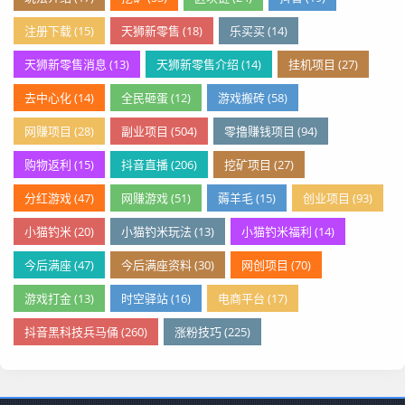
注册下载 (15)
天狮新零售 (18)
乐买买 (14)
天狮新零售消息 (13)
天狮新零售介绍 (14)
挂机项目 (27)
去中心化 (14)
全民砸蛋 (12)
游戏搬砖 (58)
网赚项目 (28)
副业项目 (504)
零撸赚钱项目 (94)
购物返利 (15)
抖音直播 (206)
挖矿项目 (27)
分红游戏 (47)
网赚游戏 (51)
薅羊毛 (15)
创业项目 (93)
小猫钓米 (20)
小猫钓米玩法 (13)
小猫钓米福利 (14)
今后满座 (47)
今后满座资料 (30)
网创项目 (70)
游戏打金 (13)
时空驿站 (16)
电商平台 (17)
抖音黑科技兵马俑 (260)
涨粉技巧 (225)