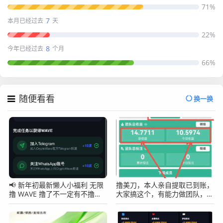
71%
7
本月已经过去
天
22%
8
今年已经过去
个月
66%
随便看看
换一换
📢 新年初最新懒人小福利 无限
撸美刀，本人亲自提取已到账，
撸 WAVE 撸了不一定有不撸肯
大家搞这个，有能力做团队，无
定没有！
线代收溢