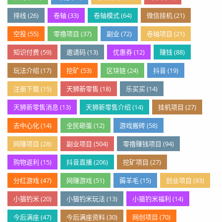
排线 (26)
卷轴 (33)
卷轴模式 (64)
微信挂机 (21)
空投 (55)
零撸项目 (37)
副业 (72)
卷轴项目 (21)
知识付费 (59)
邀请码 (13)
优惠券 (12)
赚钱 (88)
玩法介绍 (17)
挖矿 (53)
区块链 (24)
抖音 (19)
注册下载 (15)
天狮新零售 (18)
乐买买 (14)
天狮新零售消息 (13)
天狮新零售介绍 (14)
挂机项目 (27)
去中心化 (14)
全民砸蛋 (12)
游戏搬砖 (58)
网赚项目 (28)
副业项目 (504)
零撸赚钱项目 (94)
购物返利 (15)
抖音直播 (206)
挖矿项目 (27)
分红游戏 (47)
网赚游戏 (51)
薅羊毛 (15)
创业项目 (93)
小猫钓米 (20)
小猫钓米玩法 (13)
小猫钓米福利 (14)
今后满座 (47)
今后满座资料 (30)
网创项目 (70)