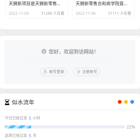
天狮新项目是天狮新零售，天狮新零售带你开启日薪时代!
天狮新零售合和商学院首届讲师特训营-超越自我 成就巅峰
2022-11-09
51288 人在看
2022-11-06
51111 人在看
您好，欢迎到访网站！
账号登录
注册账号
似水流年
5
今日已经过去
小时
22%
5
这周已经过去
天