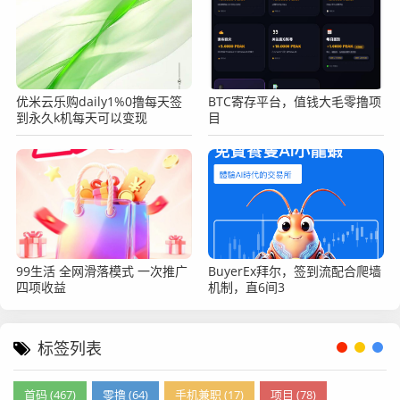
优米云乐购daily1%0撸每天签
BTC寄存平台，值钱大毛零撸项
到永久k机每天可以变现
目
99生活 全网滑落模式 一次推广
BuyerEx拜尔，签到流配合爬墙
四项收益
机制，直6间3
标签列表
首码 (467)
零撸 (64)
手机兼职 (17)
项目 (78)