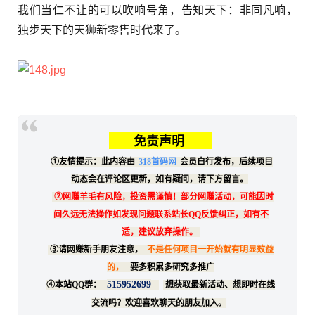
我们当仁不让的可以吹响号角，告知天下：非同凡响，
独步天下的天狮新零售时代来了。
免责声明
①友情提示：此内容由
318首码网
会员自行发布，后续项目
动态会在评论区更新，如有疑问，请下方留言。
②网赚羊毛有风险，投资需谨慎！部分网赚活动，可能因时
间久远无法操作如发现问题联系站长QQ反馈纠正，如有不
适，建议放弃操作。
③请网赚新手朋友注意，
不是任何项目一开始就有明显效益
的，
要多积累多研究多推广
515952699
④本站QQ群：
想获取最新活动、想即时在线
交流吗？欢迎喜欢聊天的朋友加入。