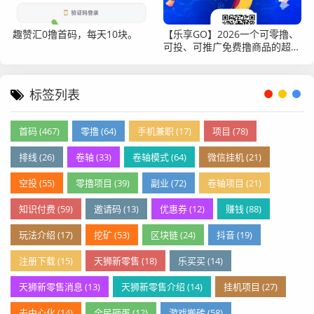
趣赞汇0撸首码，每天10块。
【乐享GO】2026一个可零撸、
可投、可推广免费撸商品的超级
平台
标签列表
首码 (467)
零撸 (64)
手机兼职 (17)
项目 (78)
排线 (26)
卷轴 (33)
卷轴模式 (64)
微信挂机 (21)
空投 (55)
零撸项目 (39)
副业 (72)
卷轴项目 (21)
知识付费 (59)
邀请码 (13)
优惠券 (12)
赚钱 (88)
玩法介绍 (17)
挖矿 (53)
区块链 (24)
抖音 (19)
注册下载 (15)
天狮新零售 (18)
乐买买 (14)
天狮新零售消息 (13)
天狮新零售介绍 (14)
挂机项目 (27)
去中心化 (14)
全民砸蛋 (12)
游戏搬砖 (58)