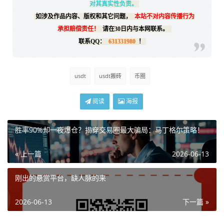
对其真实性负责。
如涉及作品内容、版权和其它问题，
本站不对内容传播行为
承担赔偿责任！
请在30日内与本网联系。
联系QQ：
631331980
！
usdt
usdt搬砖
币圈
阅读
海报
胜率90%却一夜爆仓？揭穿交易圈最大骗局：马丁格尔策略！
« 上一篇
2026-06-13
刚出的悬赏平台，缺人脉的来
2026-06-13
下一篇 »