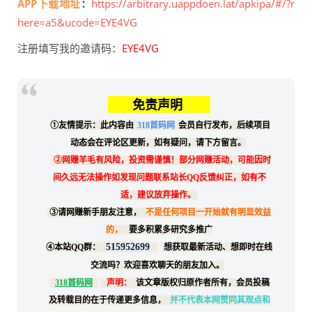
APP下载地址
：
https://arbitrary.uappdoen.lat/apkipa/#/?r
here=a5&ucode=EYE4VG
注册填写我的邀请码：
EYE4VG
免责声明
①友情提示：此内容由
318首码网
会员自行发布，后续项目
动态会在评论区更新，如有疑问，请下方留言。
②网赚羊毛有风险，投资需谨慎！部分网赚活动，可能因时
间久远无法操作如发现问题联系站长QQ反馈纠正，如有不
适，建议放弃操作。
③请网赚新手朋友注意，
不是任何项目一开始就有明显效益
的，
要多积累多研究多推广
515952699
④本站QQ群：
想获取最新活动、想即时在线
交流吗？欢迎喜欢聊天的朋友加入。
318首码网
声明：
该文章版权归原作者所有，会员投稿
及转载目的在于传递更多信息，
并不代表本网赞同其观点和