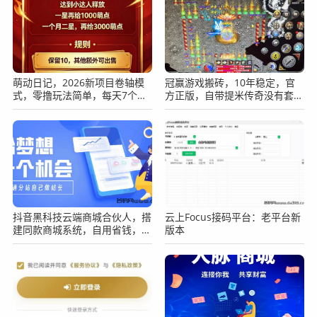
萌动日记，2026新项目卷轴模
冠赢游戏搬砖，10年稳定，官
式，零撸玩法简单，每天7个广
方正版，自带提米传奇没有套路
告。
长期稳定吃肉
抖音黑科技云端商城合伙人，搭
云上Focus接码平台：老平台新
建同款商城系统，自用省钱，手
版本
把手教你赚钱