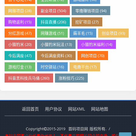
网赚项目 (28)
副业项目 (504)
零撸赚钱项目 (94)
购物返利 (15)
抖音直播 (206)
挖矿项目 (27)
分红游戏 (47)
网赚游戏 (51)
薅羊毛 (15)
创业项目 (93)
小猫钓米 (20)
小猫钓米玩法 (13)
小猫钓米福利 (14)
今后满座 (47)
今后满座资料 (30)
网创项目 (70)
游戏打金 (13)
时空驿站 (16)
电商平台 (17)
抖音黑科技兵马俑 (260)
涨粉技巧 (225)
返回首页
用户协议
网站XML
网站地图
Copyright
2015-2019
首码项目网
版权所有.
/
本站内容观点仅代表作者本人，不代表首码网的观点和立场，如有侵犯您