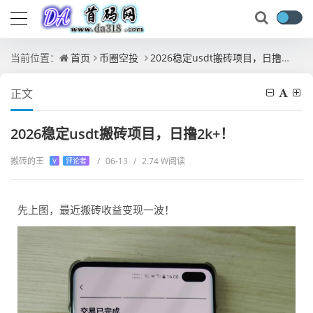
当前位置：
首页
币圈空投
2026稳定usdt搬砖项目，日撸2k+！
正文
2026稳定usdt搬砖项目，日撸2k+！
搬砖的王
/
06-13
/
2.74 W阅读
V
评论者
先上图，最近搬砖收益变现一波！