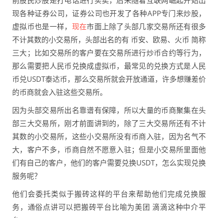
前股民炒股是打电话进行买卖，后来随着互联网崛起开始出
现各种证券公司，证券公司也开发了各种APP专门来炒股，
虚拟币也是一样，
现在
市面上除了头部几家交易所还有很多
不计其数的小交易所，头部出名的有 币安、欧易、火币 简称
三大；比如交易所的客户要在交易所进行炒币合约等行为，
那么需要把人民币兑换成虚拟币，最常见的兑换方式是人民
币兑USDT泰达币，那么交易所就会开放通道，许多想赚差价
的币商就会入驻这些交易所。
因为头部交易所出名靠谱有保障，所以大量的币商聚集在头
部三大交易所，刚才前面讲到的，除了三大交易所还有不计
其数的小交易所，这些小交易所没有币商入驻，因为名气不
大，客户不多，币商自然不愿意入驻；但是小交易所里面他
们有自己的客户，他们的客户需要兑换USDT，怎么实现兑换
服务呢？
他们会委托类似于搬砖这样的平台来帮助他们完成兑换服
务，通俗点讲可以把搬砖平台比喻为美团 滴滴这种中介平