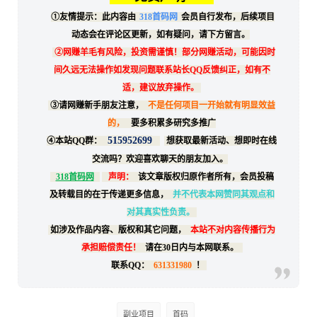
①友情提示：此内容由
318首码网
会员自行发布，后续项目
动态会在评论区更新，如有疑问，请下方留言。
②网赚羊毛有风险，投资需谨慎！部分网赚活动，可能因时
间久远无法操作如发现问题联系站长QQ反馈纠正，如有不
适，建议放弃操作。
③请网赚新手朋友注意，
不是任何项目一开始就有明显效益
的，
要多积累多研究多推广
515952699
④本站QQ群：
想获取最新活动、想即时在线
交流吗？欢迎喜欢聊天的朋友加入。
318首码网
声明：
该文章版权归原作者所有，会员投稿
及转载目的在于传递更多信息，
并不代表本网赞同其观点和
对其真实性负责。
如涉及作品内容、版权和其它问题，
本站不对内容传播行为
承担赔偿责任！
请在30日内与本网联系。
联系QQ：
631331980
！
副业项目
首码