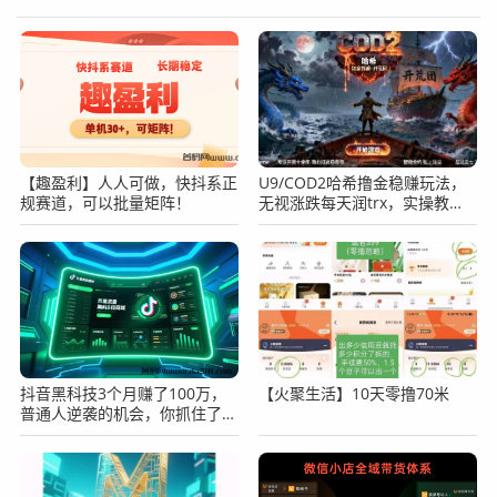
【趣盈利】人人可做，快抖系正
U9/COD2哈希撸金稳赚玩法，
规赛道，可以批量矩阵！
无视涨跌每天润trx，实操教
程！
抖音黑科技3个月赚了100万，
【火聚生活】10天零撸70米
普通人逆袭的机会，你抓住了
吗？