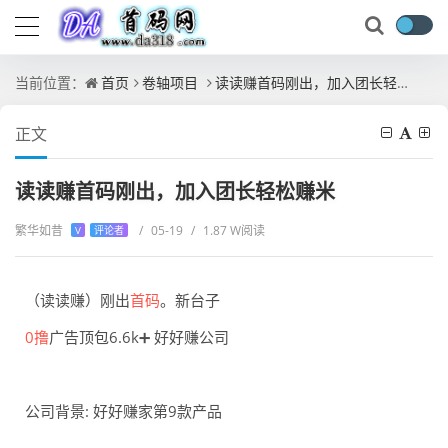
当前位置：
首页
卷轴项目
读读赚首码刚出，加入团长轻松赚米
正文
读读赚首码刚出，加入团长轻松赚米
繁华如昔
/
05-19
/
1.87 W阅读
V
评论者
（读读赚）刚出
首码
。新台子
0撸
广告顶包6.6k➕ 好好赚公司
公司背景: 好好赚家第9款产品