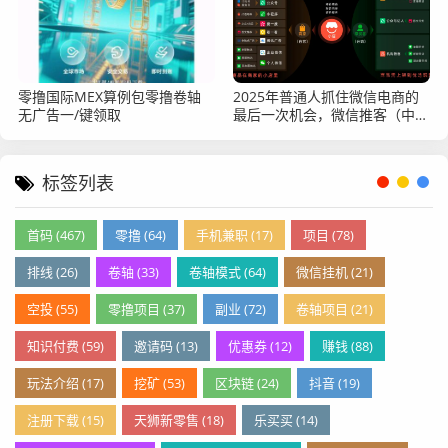
零撸国际MEX算例包零撸卷轴
2025年普通人抓住微信电商的
无广告一/键领取
最后一次机会，微信推客（中国
优选）不能错过
标签列表
首码 (467)
零撸 (64)
手机兼职 (17)
项目 (78)
排线 (26)
卷轴 (33)
卷轴模式 (64)
微信挂机 (21)
空投 (55)
零撸项目 (37)
副业 (72)
卷轴项目 (21)
知识付费 (59)
邀请码 (13)
优惠券 (12)
赚钱 (88)
玩法介绍 (17)
挖矿 (53)
区块链 (24)
抖音 (19)
注册下载 (15)
天狮新零售 (18)
乐买买 (14)