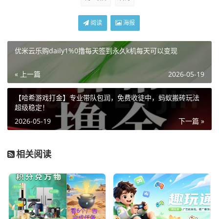
阅读
海报
优米云乐购daily1%0撸每天签到永久k机每天可以变现
« 上一篇
2026-05-19
【哈希游戏打金】专业带队包润，免费收徒中，蚂蚁搬砖玩法
超级稳定！
2026-05-19
下一篇 »
相关阅读