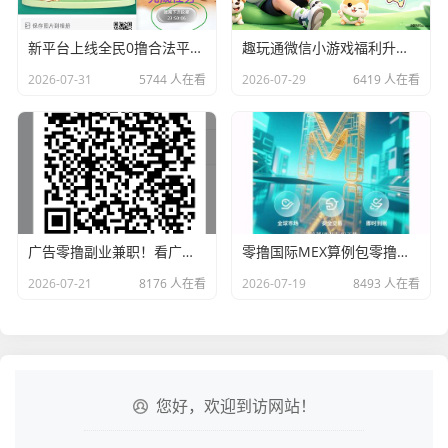
新平台上线全民0撸合法平台6个广告滑落模式
趣玩通微信小游戏福利升级！新人红包+每日红包人人有份，零门槛上手
2026-07-31
5744 人在看
2026-07-29
6419 人在看
广告零撸副业兼职！看广告赚钱真实体验，免费分享
零撸国际MEX算例包零撸卷轴无广告一/键领取
2026-07-21
8176 人在看
2026-07-19
8493 人在看
您好，欢迎到访网站！