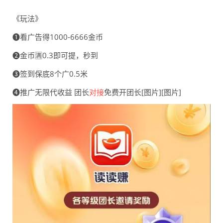
《玩法》
❶看广告得1000-6666金币
❷金币🈵0.3即可提，秒到
❸签到保底8个广0.5米
❹推广无限代收益 团长
对接
免费开团长[图片][图片]