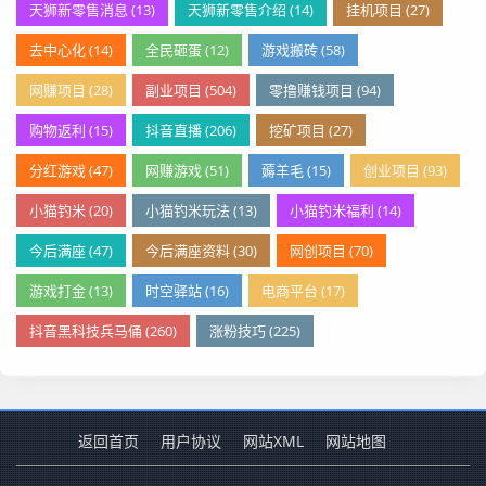
天狮新零售消息 (13)
天狮新零售介绍 (14)
挂机项目 (27)
去中心化 (14)
全民砸蛋 (12)
游戏搬砖 (58)
网赚项目 (28)
副业项目 (504)
零撸赚钱项目 (94)
购物返利 (15)
抖音直播 (206)
挖矿项目 (27)
分红游戏 (47)
网赚游戏 (51)
薅羊毛 (15)
创业项目 (93)
小猫钓米 (20)
小猫钓米玩法 (13)
小猫钓米福利 (14)
今后满座 (47)
今后满座资料 (30)
网创项目 (70)
游戏打金 (13)
时空驿站 (16)
电商平台 (17)
抖音黑科技兵马俑 (260)
涨粉技巧 (225)
返回首页
用户协议
网站XML
网站地图