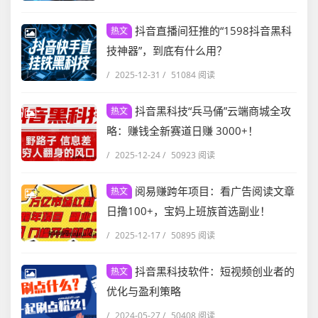
抖音直播间狂推的“1598抖音黑科
热文
技神器”，到底有什么用？
/
2025-12-31
/
51084 阅读
抖音黑科技“兵马俑”云端商城全攻
热文
略：赚钱全新赛道日赚 3000+！
/
2025-12-24
/
50923 阅读
阅易赚跨年项目：看广告阅读文章
热文
日撸100+，宝妈上班族首选副业！
/
2025-12-17
/
50895 阅读
抖音黑科技软件：短视频创业者的
热文
优化与盈利策略
/
2024-05-27
/
50408 阅读