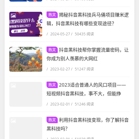
揭秘抖音黑科技兵马俑项目赚米逻
热文
辑，抖音黑科技有哪些变现途径？
/
2024-05-27
/
50435 阅读
抖音黑科技帮你掌握流量密码，让
热文
你成为别人羡慕的大网红
/
2023-02-27
/
51247 阅读
2023适合普通人的风口项目——
热文
短视频抖音黑科技，事不大，但能挣
钱！
/
2023-02-01
/
51246 阅读
利用抖音黑科技变现，你了解抖音
热文
黑科技吗？