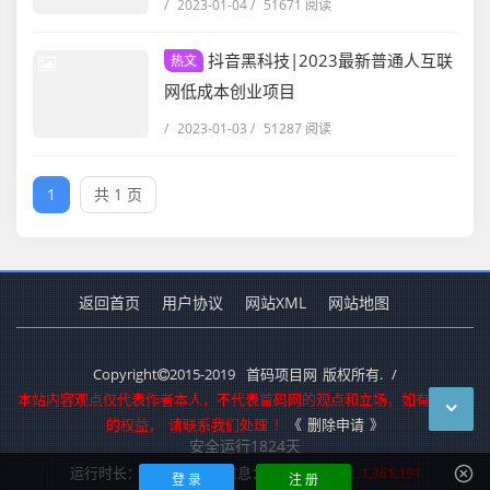
/
2023-01-04
/
51671 阅读
抖音黑科技|2023最新普通人互联
热文
网低成本创业项目
/
2023-01-03
/
51287 阅读
1
共 1 页
返回首页
用户协议
网站XML
网站地图
Copyright
2015-2019
首码项目网
版权所有.
/
本站内容观点仅代表作者本人，不代表首码网的观点和立场，如有侵犯您
的权益，
请联系我们处理
！
《
删除申请
》
安全运行
1824
天
运行时长：0.247秒
查询信息：36 次
总访问量
1,361,191
登 录
注 册