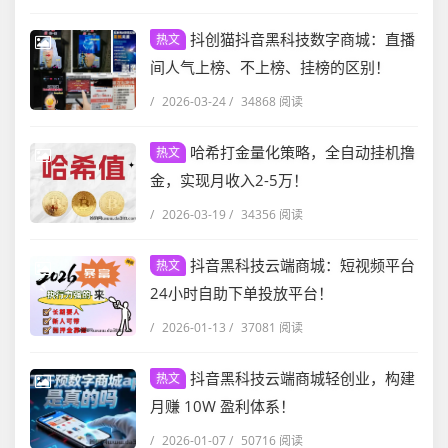
抖创猫抖音黑科技数字商城：直播
热文
间人气上榜、不上榜、挂榜的区别！
/
2026-03-24
/
34868 阅读
哈希打金量化策略，全自动挂机撸
热文
金，实现月收入2-5万！
/
2026-03-19
/
34356 阅读
抖音黑科技云端商城：短视频平台
热文
24小时自助下单投放平台！
/
2026-01-13
/
37081 阅读
抖音黑科技云端商城轻创业，构建
热文
月赚 10W 盈利体系！
/
2026-01-07
/
50716 阅读