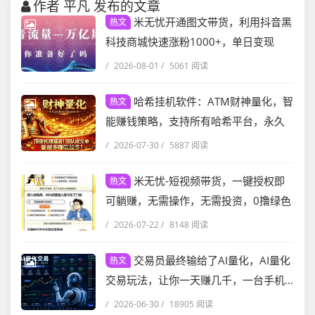
作者 平凡 发布的文章
米无忧开通图文带货，利用抖音黑
热文
科技商城快速涨粉1000+，单日变现
2W！
/
2026-08-01
/
5061 阅读
哈希挂机软件：ATM财神量化，智
热文
能赚钱策略，支持所有哈希平台，永久
躺赚！
/
2026-07-30
/
5887 阅读
米无忧-短视频带货，一键授权即
热文
可躺赚，无需操作，无需投资，0撸绿色
正规！
/
2026-07-22
/
8148 阅读
交易员最终输给了AI量化，AI量化
热文
交易玩法，让你一天赚几千，一台手机
就能做！
/
2026-06-30
/
18905 阅读