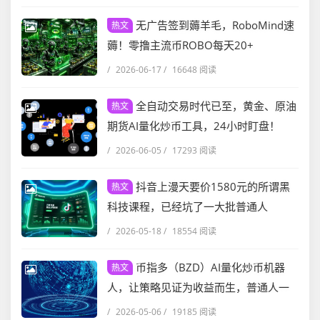
无广告签到薅羊毛，RoboMind速
热文
薅！零撸主流币ROBO每天20+
/
2026-06-17
/
16648 阅读
全自动交易时代已至，黄金、原油
热文
期货AI量化炒币工具，24小时盯盘！
/
2026-06-05
/
17293 阅读
抖音上漫天要价1580元的所谓黑
热文
科技课程，已经坑了一大批普通人
/
2026-05-18
/
18554 阅读
币指多（BZD）AI量化炒币机器
热文
人，让策略见证为收益而生，普通人一
样吃肉！
/
2026-05-06
/
19185 阅读