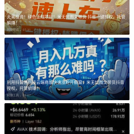
无需投资！绿色正规项目！米无忧图文带货·抖音一键授权，托管
躺赚！
网赚经验 ，
07-31
利用抖音黑科技云端商城快速涨粉开橱窗，米无忧图文带货抖音
授权，托管躺赚！
网赚工具 ，
08-07