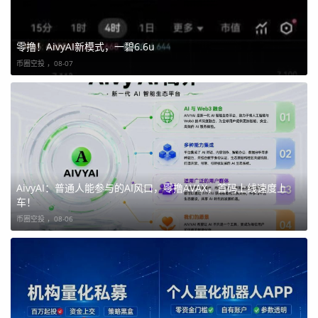
零撸！AivyAI新模式，一碧6.6u
币圈空投 ，
08-07
AivyAI：普通人能参与的AI风口，零撸AVAX，首码上线速度上
车！
币圈空投 ，
08-06