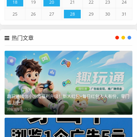
18
19
20
21
22
23
24
25
26
27
28
29
30
31
热门文章
趣玩通微信小游戏福利升级！新人红包+每日红包人人有份，零门
槛上手
网赚游戏 ，
07-29