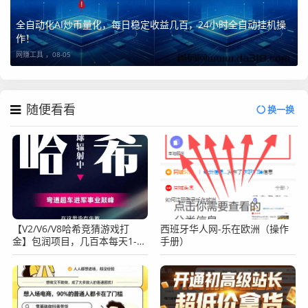
全自动化AI炒币量化，每日稳定收益几百，24小时全自动挂机操
作！
网赚工具 ，
08-05
随便看看
换一换
【V2/V6/V8哈希竞猜游戏打
西班牙华人网-乐在欧洲（操作
金】包润项目，几百本每天1-5
手册）
倍，24小时自动挂机！