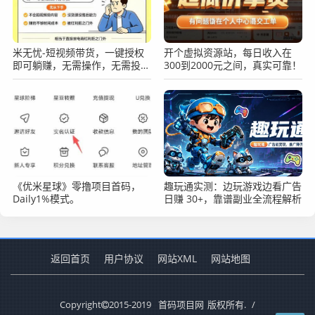
米无忧-短视频带货，一键授权
开个虚拟资源站，每日收入在
即可躺赚，无需操作，无需投
300到2000元之间，真实可靠！
资，0撸绿色正规！
《优米星球》零撸项目首码，
趣玩通实测：边玩游戏边看广告
Daily1%模式。
日赚 30+，靠谱副业全流程解析
返回首页
用户协议
网站XML
网站地图
Copyright
2015-2019
首码项目网
版权所有.
/