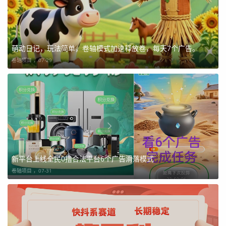
萌动日记，玩法简单，卷轴模式加速释放卷，每天7个广告。
卷轴项目 ，
07-29
新平台上线全民0撸合法平台6个广告滑落模式
卷轴项目 ，
07-31