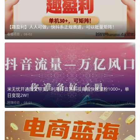
【趣盈利】人人可做，快抖系正规赛道，可以批量矩阵！
卷轴项目 ，
08-02
米无忧开通图文带货，利用抖音黑科技商城快速涨粉1000+，单
日变现2W！
网赚经验 ，
08-01