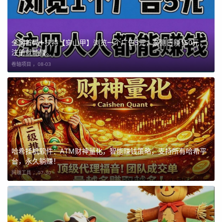
全网首码➕扶持【穿山甲】浏览一个广告5元，亲测日赚150元，
注册就能赚。
卷轴项目 ，
08-03
哈希挂机软件：ATM财神量化，智能赚钱策略，支持所有哈希平
台，永久躺赚！
网赚工具 ，
07-30