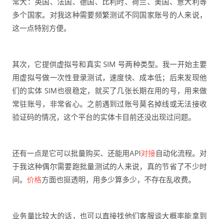
常大：英国、法国、德国、比利时、荷兰、美国、意大利等
多个国家。对我这种需要频繁测试不同国家账号的人来说，
这一点特别方便。
其次，它提供虚拟号和真实 SIM 号两种类型。我一开始主要
用虚拟号做一次性登录测试，速度快、成本低；后来发现他
们的实体 SIM也很稳定，就买了几张长期在用的号，用来做
常驻账号，非常省心。之前遇到过账号莫名掉线或无法接收
验证码的情况，这个平台的实体卡目前还没出现过问题。
还有一点是它可以批量购买、还能用API
对接
自动化流程。对
于我这种偶尔需要跑批量测试的人来说，真的节省了不少时
间。
价格
方面也挺透明，用多少算多少，不存在乱收费。
业务量比较大的话，也可以直接找他们客服谈大概率能拿到