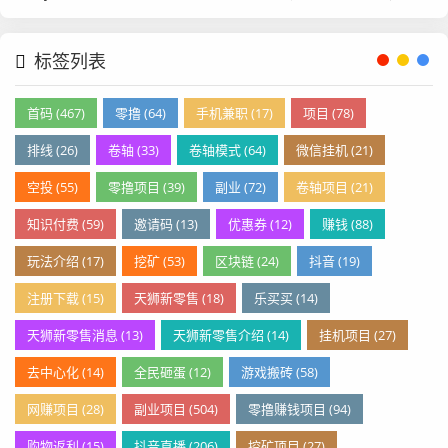
标签列表
首码 (467)
零撸 (64)
手机兼职 (17)
项目 (78)
排线 (26)
卷轴 (33)
卷轴模式 (64)
微信挂机 (21)
空投 (55)
零撸项目 (39)
副业 (72)
卷轴项目 (21)
知识付费 (59)
邀请码 (13)
优惠券 (12)
赚钱 (88)
玩法介绍 (17)
挖矿 (53)
区块链 (24)
抖音 (19)
注册下载 (15)
天狮新零售 (18)
乐买买 (14)
天狮新零售消息 (13)
天狮新零售介绍 (14)
挂机项目 (27)
去中心化 (14)
全民砸蛋 (12)
游戏搬砖 (58)
网赚项目 (28)
副业项目 (504)
零撸赚钱项目 (94)
购物返利 (15)
抖音直播 (206)
挖矿项目 (27)