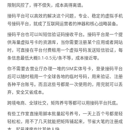
限制风控了，得不偿失，成本高得离谱。
接码平台可以高效的解决这个问题，专业、稳定的虚拟手机
号接码平台，就成了互联网运营者的神器和核心战略装备。
接码平台也可以叫短信验证码接收平台。接码平台是一个提
供海量虚拟号卡的资源库，当你需要注册某个应用或者网站
时，可直接在平台付费租用一个虚拟号码发送短信验证，每
条信息最低大概0.1-0.5元/条不等，成本接近零。
你不需要去营业厅办理一堆的SIM实体号卡，登录接码平台
后可以随时租用一个全球各地的临时号码，用来验证、注册
各种平台账号。而且这些号都是一次使用的，用完就可以丢
弃，安全又省成本。
跨境电商、全球社交，矩阵养号等都可以用接码平台托底。
有些工作室直接用脚本批量起号养号，一天上百个号都是轻
轻松松，用不了几天就能把矩阵铺起来，节省大笔的注册成
本，起号速度也比其他人快。