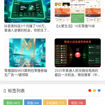
抖音黑科技3个月赚了100万，
【火聚生活】10天零撸70米
普通人逆袭的机会，你抓住了
吗？
零撸国际MEX算例包零撸卷轴
2025年普通人抓住微信电商的
无广告一/键领取
最后一次机会，微信推客（中国
优选）不能错过
标签列表
首码 (467)
零撸 (64)
手机兼职 (17)
项目 (78)