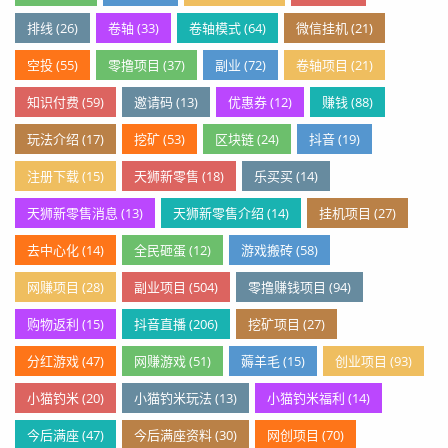
排线 (26)
卷轴 (33)
卷轴模式 (64)
微信挂机 (21)
空投 (55)
零撸项目 (37)
副业 (72)
卷轴项目 (21)
知识付费 (59)
邀请码 (13)
优惠券 (12)
赚钱 (88)
玩法介绍 (17)
挖矿 (53)
区块链 (24)
抖音 (19)
注册下载 (15)
天狮新零售 (18)
乐买买 (14)
天狮新零售消息 (13)
天狮新零售介绍 (14)
挂机项目 (27)
去中心化 (14)
全民砸蛋 (12)
游戏搬砖 (58)
网赚项目 (28)
副业项目 (504)
零撸赚钱项目 (94)
购物返利 (15)
抖音直播 (206)
挖矿项目 (27)
分红游戏 (47)
网赚游戏 (51)
薅羊毛 (15)
创业项目 (93)
小猫钓米 (20)
小猫钓米玩法 (13)
小猫钓米福利 (14)
今后满座 (47)
今后满座资料 (30)
网创项目 (70)