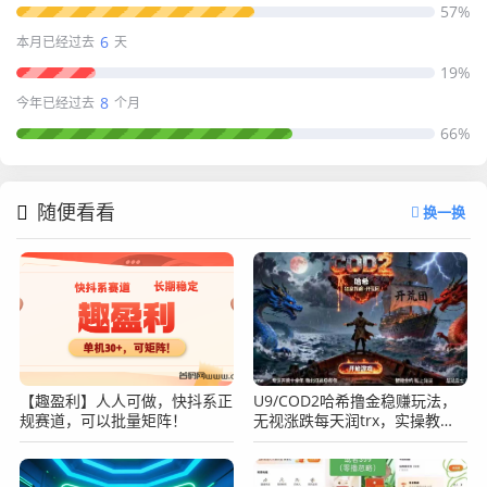
57%
6
本月已经过去
天
19%
8
今年已经过去
个月
66%
随便看看
换一换
【趣盈利】人人可做，快抖系正
U9/COD2哈希撸金稳赚玩法，
规赛道，可以批量矩阵！
无视涨跌每天润trx，实操教
程！