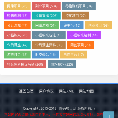
网赚项目 (28)
副业项目 (504)
零撸赚钱项目 (94)
购物返利 (15)
抖音直播 (206)
挖矿项目 (27)
分红游戏 (47)
网赚游戏 (51)
薅羊毛 (15)
创业项目 (93)
小猫钓米 (20)
小猫钓米玩法 (13)
小猫钓米福利 (14)
今后满座 (47)
今后满座资料 (30)
网创项目 (70)
游戏打金 (13)
时空驿站 (16)
电商平台 (17)
抖音黑科技兵马俑 (260)
涨粉技巧 (225)
返回首页
用户协议
网站XML
网站地图
Copyright
2015-2019
首码项目网
版权所有.
/
本站内容观点仅代表作者本人，不代表首码网的观点和立场，如有侵犯您