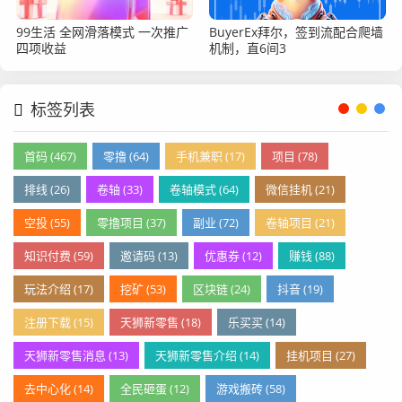
99生活 全网滑落模式 一次推广
BuyerEx拜尔，签到流配合爬墙
四项收益
机制，直6间3
标签列表
首码 (467)
零撸 (64)
手机兼职 (17)
项目 (78)
排线 (26)
卷轴 (33)
卷轴模式 (64)
微信挂机 (21)
空投 (55)
零撸项目 (37)
副业 (72)
卷轴项目 (21)
知识付费 (59)
邀请码 (13)
优惠券 (12)
赚钱 (88)
玩法介绍 (17)
挖矿 (53)
区块链 (24)
抖音 (19)
注册下载 (15)
天狮新零售 (18)
乐买买 (14)
天狮新零售消息 (13)
天狮新零售介绍 (14)
挂机项目 (27)
去中心化 (14)
全民砸蛋 (12)
游戏搬砖 (58)