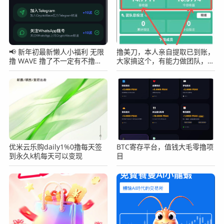
📢 新年初最新懒人小福利 无限
撸美刀，本人亲自提取已到账，
撸 WAVE 撸了不一定有不撸肯
大家搞这个，有能力做团队，无
定没有！
线代收溢
优米云乐购daily1%0撸每天签
BTC寄存平台，值钱大毛零撸项
到永久k机每天可以变现
目