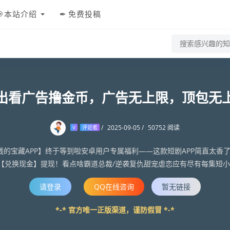
本站介绍
免费投稿
出看广告撸金币，广告无上限，顶包无
/
2025-09-05
/
50752 阅读
V
评论者
钱的宝藏APP】终于等到啦安卓用户专属福利——这款短剧APP简直太香
【兑换现金】提现！看点啥霸道总裁/逆袭复仇甜宠虐恋应有尽有每集短小
情更新快，不用等不...
请登录
QQ在线咨询
暂无链接
*-* 官方唯一正版渠道，谨防假冒 *-*