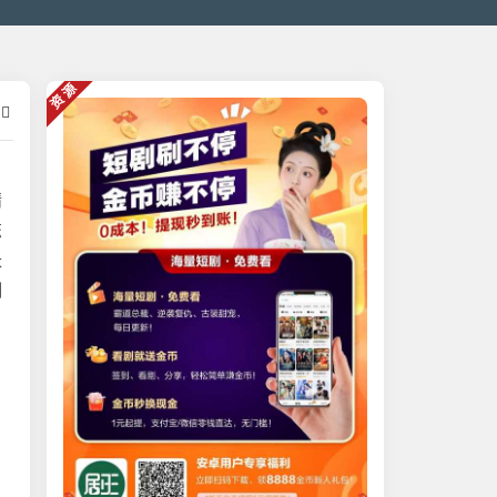
资源
精
恋
长
测