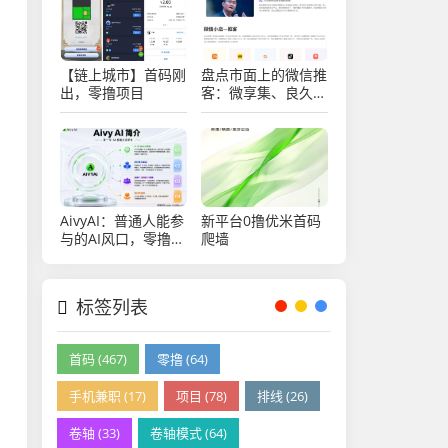
【链上城市】首码刚
盘点市面上的微信推
出，零撸项目
客：微享集、良久团
购、远方好物、省心
说、九鼎私域、中国
优选几大平台的分析
AivyAI：普通人能参
新平台0撸优米首码
与的AI风口，零撸
爬墙
AVAX，首码上线速
度上车！
标签列表
首码 (467)
零撸 (64)
手机兼职 (17)
项目 (78)
排线 (26)
卷轴 (33)
卷轴模式 (64)