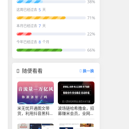
38%
5
这周已经过去
天
71%
7
本月已经过去
天
22%
8
今年已经过去
个月
66%
随便看看
换一换
米无忧开通图文带
波场链哈希撸金，招
货，利用抖音黑科技
募赚米会员，全网最
商城快速涨粉
高返点，智能合约，
1000+，单日变现
自动秒返！
2W！