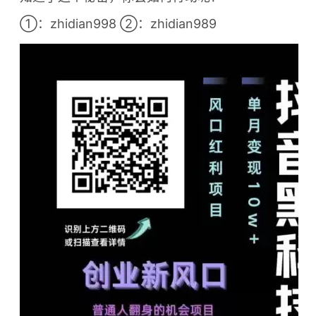
①：zhidian998 ②：zhidian989