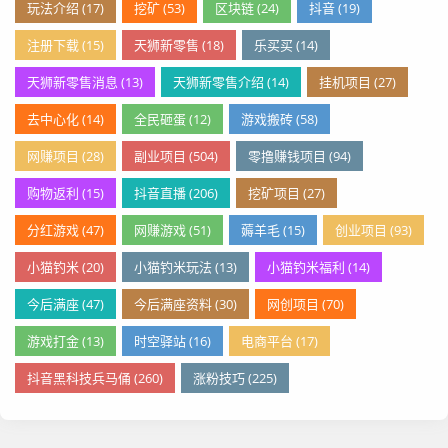
玩法介绍 (17)
挖矿 (53)
区块链 (24)
抖音 (19)
注册下载 (15)
天狮新零售 (18)
乐买买 (14)
天狮新零售消息 (13)
天狮新零售介绍 (14)
挂机项目 (27)
去中心化 (14)
全民砸蛋 (12)
游戏搬砖 (58)
网赚项目 (28)
副业项目 (504)
零撸赚钱项目 (94)
购物返利 (15)
抖音直播 (206)
挖矿项目 (27)
分红游戏 (47)
网赚游戏 (51)
薅羊毛 (15)
创业项目 (93)
小猫钓米 (20)
小猫钓米玩法 (13)
小猫钓米福利 (14)
今后满座 (47)
今后满座资料 (30)
网创项目 (70)
游戏打金 (13)
时空驿站 (16)
电商平台 (17)
抖音黑科技兵马俑 (260)
涨粉技巧 (225)