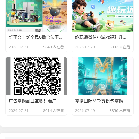
新平台上线全民0撸合法平台6个广告滑落模式
趣玩通微信小游戏福利升级！新人红包+每日红包人人有份，零门槛上手
2026-07-31
5649 人在看
2026-07-29
6302 人在看
广告零撸副业兼职！看广告赚钱真实体验，免费分享
零撸国际MEX算例包零撸卷轴无广告一/键领取
2026-07-21
8014 人在看
2026-07-19
8356 人在看