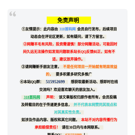
免责声明
①友情提示：此内容由
318首码网
会员自行发布，后续项目
动态会在评论区更新，如有疑问，请下方留言。
②网赚羊毛有风险，投资需谨慎！部分网赚活动，可能因时
间久远无法操作如发现问题联系站长QQ反馈纠正，如有不
适，建议放弃操作。
③请网赚新手朋友注意，
不是任何项目一开始就有明显效益
的，
要多积累多研究多推广
515952699
④本站QQ群：
想获取最新活动、想即时在线
交流吗？欢迎喜欢聊天的朋友加入。
318首码网
声明：
该文章版权归原作者所有，会员投稿
及转载目的在于传递更多信息，
并不代表本网赞同其观点和
对其真实性负责。
如涉及作品内容、版权和其它问题，
本站不对内容传播行为
承担赔偿责任！
请在30日内与本网联系。
联系QQ：
631331980
！