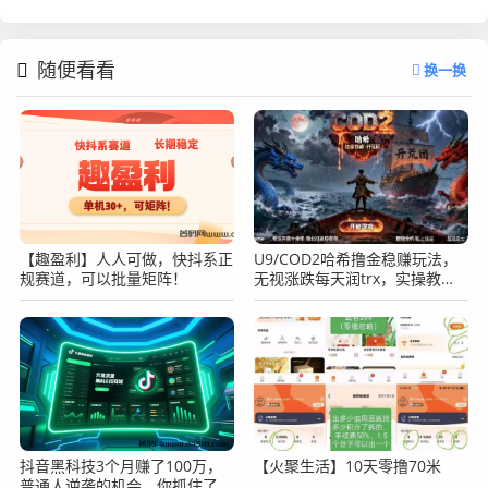
随便看看
换一换
【趣盈利】人人可做，快抖系正
U9/COD2哈希撸金稳赚玩法，
规赛道，可以批量矩阵！
无视涨跌每天润trx，实操教
程！
抖音黑科技3个月赚了100万，
【火聚生活】10天零撸70米
普通人逆袭的机会，你抓住了