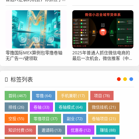
吗？
零撸国际MEX算例包零撸卷轴
2025年普通人抓住微信电商的
无广告一/键领取
最后一次机会，微信推客（中国
优选）不能错过
标签列表
首码 (467)
零撸 (64)
手机兼职 (17)
项目 (78)
排线 (26)
卷轴 (33)
卷轴模式 (64)
微信挂机 (21)
空投 (55)
零撸项目 (37)
副业 (72)
卷轴项目 (21)
知识付费 (59)
邀请码 (13)
优惠券 (12)
赚钱 (88)