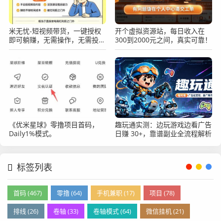
米无忧-短视频带货，一键授权
开个虚拟资源站，每日收入在
即可躺赚，无需操作，无需投
300到2000元之间，真实可靠！
资，0撸绿色正规！
《优米星球》零撸项目首码，
趣玩通实测：边玩游戏边看广告
Daily1%模式。
日赚 30+，靠谱副业全流程解析
标签列表
首码 (467)
零撸 (64)
手机兼职 (17)
项目 (78)
排线 (26)
卷轴 (33)
卷轴模式 (64)
微信挂机 (21)