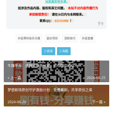
对其真实性负责。
如涉及作品内容、版权和其它问题，
本站不对内容传播行为
承担赔偿责任！
请在30日内与本网联系。
联系QQ：
631331980
！
抖音黑科技兵马俑
副业项目
涨粉技巧
抖音直播
阅读
海报
牛赚平台：这样只需两分钟，轻松赚取收益
« 上一篇
2024-06-25
梦想剧场原创守护激励计划：免费看剧，共享原创之美
2024-06-26
下一篇 »