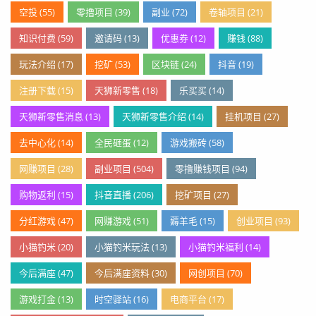
空投 (55)
零撸项目 (39)
副业 (72)
卷轴项目 (21)
知识付费 (59)
邀请码 (13)
优惠券 (12)
赚钱 (88)
玩法介绍 (17)
挖矿 (53)
区块链 (24)
抖音 (19)
注册下载 (15)
天狮新零售 (18)
乐买买 (14)
天狮新零售消息 (13)
天狮新零售介绍 (14)
挂机项目 (27)
去中心化 (14)
全民砸蛋 (12)
游戏搬砖 (58)
网赚项目 (28)
副业项目 (504)
零撸赚钱项目 (94)
购物返利 (15)
抖音直播 (206)
挖矿项目 (27)
分红游戏 (47)
网赚游戏 (51)
薅羊毛 (15)
创业项目 (93)
小猫钓米 (20)
小猫钓米玩法 (13)
小猫钓米福利 (14)
今后满座 (47)
今后满座资料 (30)
网创项目 (70)
游戏打金 (13)
时空驿站 (16)
电商平台 (17)