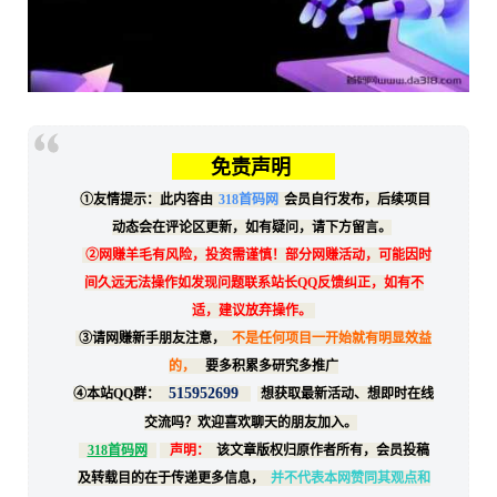
免责声明
①友情提示：此内容由
318首码网
会员自行发布，后续项目
动态会在评论区更新，如有疑问，请下方留言。
②网赚羊毛有风险，投资需谨慎！部分网赚活动，可能因时
间久远无法操作如发现问题联系站长QQ反馈纠正，如有不
适，建议放弃操作。
③请网赚新手朋友注意，
不是任何项目一开始就有明显效益
的，
要多积累多研究多推广
515952699
④本站QQ群：
想获取最新活动、想即时在线
交流吗？欢迎喜欢聊天的朋友加入。
318首码网
声明：
该文章版权归原作者所有，会员投稿
及转载目的在于传递更多信息，
并不代表本网赞同其观点和