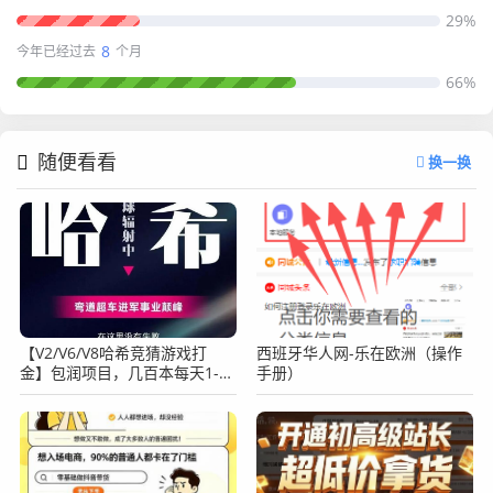
29%
8
今年已经过去
个月
66%
随便看看
换一换
【V2/V6/V8哈希竞猜游戏打
西班牙华人网-乐在欧洲（操作
金】包润项目，几百本每天1-5
手册）
倍，24小时自动挂机！