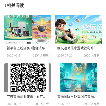
相关阅读
新平台上线全民0撸合法平台6个广告滑落模式
趣玩通微信小游戏福利升级！新人红包+每日红包人人有份，零门槛上手
2026-07-31
6251 人在看
2026-07-29
6950 人在看
广告零撸副业兼职！看广告赚钱真实体验，免费分享
零撸国际MEX算例包零撸卷轴无广告一/键领取
2026-07-21
8588 人在看
2026-07-19
8965 人在看